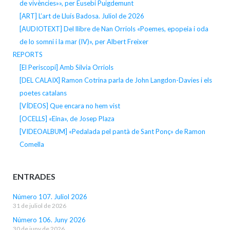
de vivències»», per Eusebi Puigdemunt
[ART] L’art de Lluís Badosa. Juliol de 2026
[AUDIOTEXT] Del llibre de Nan Orriols «Poemes, epopeia i oda
de lo somni i la mar (IV)», per Albert Freixer
REPORTS
[El Periscopi] Amb Silvia Orriols
[DEL CALAIX] Ramon Cotrina parla de John Langdon-Davies i els
poetes catalans
[VÍDEOS] Que encara no hem vist
[OCELLS] «Eina», de Josep Plaza
[VIDEOALBUM] «Pedalada pel pantà de Sant Ponç» de Ramon
Comella
ENTRADES
Número 107. Juliol 2026
31 de juliol de 2026
Número 106. Juny 2026
30 de juny de 2026