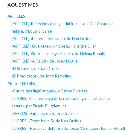
AQUEST MES
ARTICLES
[ARTICLE]«Reflexions d’un gandul fracassat» De l’Arcàdia a
l’infern, d’Eduard Garrell.
[ARTICLE] «Llistes i més llistes», de Nan Orriols
[ARTICLE] «Què llegeix, un poeta?» d’Isidre Oller
[ARTICLE] «Sobre el menys és més», de Helena Bonals
[ARTICLE] «A Gaudí», de Josep Nogué
«El Serpent», de Nan Orriols.
«El Predicador», de Jordi Remolins
ARTS I LLETRES
«Curiositats lingüístiques», d’Esther Pujadas.
[LLIBRES] Breu ressenya de la revista «Taga. La cultura de la
natura», per Eusebi Puigdemunt
[VERSOS] «Gitana», de Gabriel Salvans
[LLIBRES] «Tronc balit, 5» de Nan Orriols
[LLIBRES] «Ressenya del llibre de Josep Verdaguer i Farrès «Recull