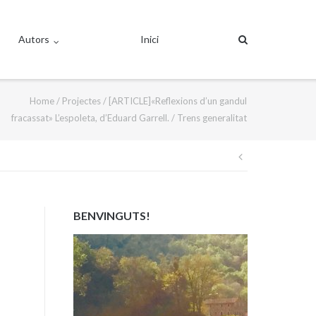
Autors
Inici
Home
/
Projectes
/
[ARTICLE]«Reflexions d’un gandul
fracassat» L’espoleta, d’Eduard Garrell.
/
Trens generalitat
Navegació
d'entrades
BENVINGUTS!