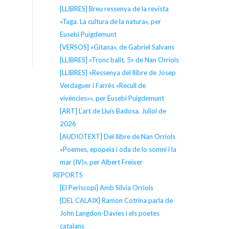
[LLIBRES] Breu ressenya de la revista
«Taga. La cultura de la natura», per
Eusebi Puigdemunt
[VERSOS] «Gitana», de Gabriel Salvans
[LLIBRES] «Tronc balit, 5» de Nan Orriols
[LLIBRES] «Ressenya del llibre de Josep
Verdaguer i Farrès «Recull de
vivències»», per Eusebi Puigdemunt
[ART] L’art de Lluís Badosa. Juliol de
2026
[AUDIOTEXT] Del llibre de Nan Orriols
«Poemes, epopeia i oda de lo somni i la
mar (IV)», per Albert Freixer
REPORTS
[El Periscopi] Amb Silvia Orriols
[DEL CALAIX] Ramon Cotrina parla de
John Langdon-Davies i els poetes
catalans