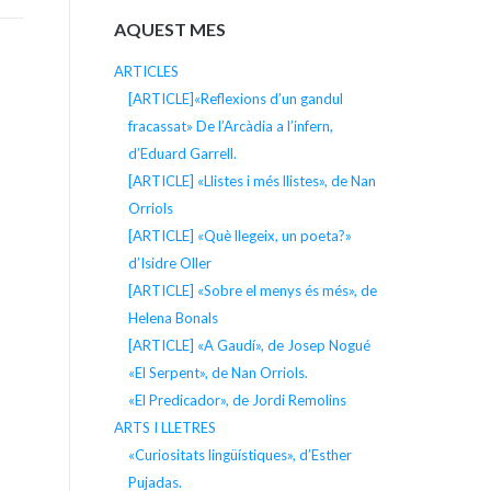
AQUEST MES
ARTICLES
[ARTICLE]«Reflexions d’un gandul
fracassat» De l’Arcàdia a l’infern,
d’Eduard Garrell.
[ARTICLE] «Llistes i més llistes», de Nan
Orriols
[ARTICLE] «Què llegeix, un poeta?»
d’Isidre Oller
[ARTICLE] «Sobre el menys és més», de
Helena Bonals
[ARTICLE] «A Gaudí», de Josep Nogué
«El Serpent», de Nan Orriols.
«El Predicador», de Jordi Remolins
ARTS I LLETRES
«Curiositats lingüístiques», d’Esther
Pujadas.