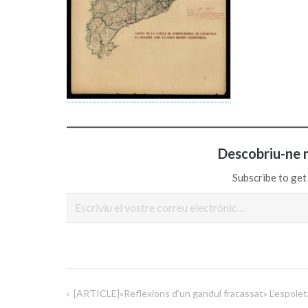
Descobriu-ne 
Subscribe to get 
Escriviu el vostre correu electrònic…
[ARTICLE]«Reflexions d’un gandul fracassat» L’espoleta
Navegació