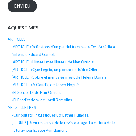
ENVIEU
AQUEST MES
ARTICLES
[ARTICLE]«Reflexions d’un gandul fracassat» De l’Arcàdia a
l’infern, d’Eduard Garrell.
[ARTICLE] «Llistes i més llistes», de Nan Orriols
[ARTICLE] «Què llegeix, un poeta?» d’Isidre Oller
[ARTICLE] «Sobre el menys és més», de Helena Bonals
[ARTICLE] «A Gaudí», de Josep Nogué
«El Serpent», de Nan Orriols.
«El Predicador», de Jordi Remolins
ARTS I LLETRES
«Curiositats lingüístiques», d’Esther Pujadas.
[LLIBRES] Breu ressenya de la revista «Taga. La cultura de la
natura», per Eusebi Puigdemunt