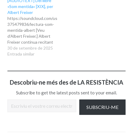
[AUDIOTEXT] Del llibre
«Som mentida» [XIX], per
Albert Freixer
https://soundcloud.com/user-
375479836/lectura-som-
mentida-albert [Veu
d’Albert Freixer.] Albert
Freixer continua recitant
fragments del llibre Som
30 de setembre de 2025
mentida de Nan Orriols.
Entrada similar
Descobriu-ne més des de LA RESISTÈNCIA
Subscribe to get the latest posts sent to your email.
Escriviu el vostre correu electrònic…
SUBSCRIU-ME