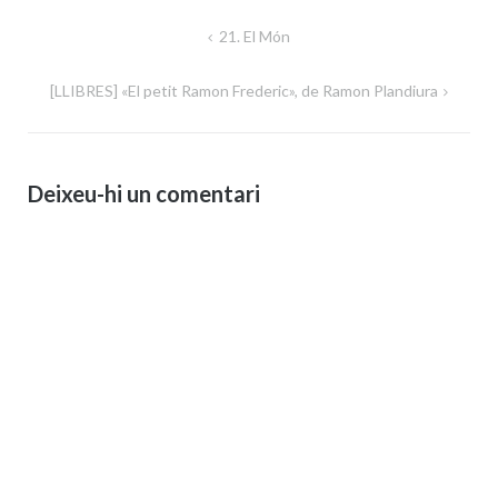
Navegació
21. El Món
d'entrades
[LLIBRES] «El petit Ramon Frederic», de Ramon Plandiura
Deixeu-hi un comentari