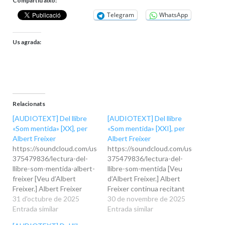
Compartiu això:
Telegram
WhatsApp
Us agrada:
Relacionats
[AUDIOTEXT] Del llibre
[AUDIOTEXT] Del llibre
«Som mentida» [XX], per
«Som mentida» [XXI], per
Albert Freixer
Albert Freixer
https://soundcloud.com/user-
https://soundcloud.com/user-
375479836/lectura-del-
375479836/lectura-del-
llibre-som-mentida-albert-
llibre-som-mentida [Veu
freixer [Veu d’Albert
d’Albert Freixer.] Albert
Freixer.] Albert Freixer
Freixer continua recitant
continua recitant
31 d'octubre de 2025
fragments del llibre Som
30 de novembre de 2025
fragments del llibre Som
Entrada similar
mentida de Nan Orriols.
Entrada similar
mentida de Nan Orriols.