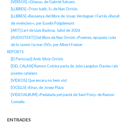
[VERSOS] «Gitana», de Gabriel Salvans
[LLIBRES] «Tronc balit, 5» de Nan Orriols
[LLIBRES] «Ressenya del llibre de Josep Verdaguer i Farrès «Recull
de vivències»», per Eusebi Puigdemunt
[ART] L’art de Lluís Badosa. Juliol de 2026
[AUDIOTEXT] Del llibre de Nan Orriols «Poemes, epopeia i oda
de lo somni i la mar (IV)», per Albert Freixer
REPORTS
[El Periscopi] Amb Silvia Orriols
[DEL CALAIX] Ramon Cotrina parla de John Langdon-Davies i els
poetes catalans
[VÍDEOS] Que encara no hem vist
[OCELLS] «Eina», de Josep Plaza
[VIDEOALBUM] «Pedalada pel pantà de Sant Ponç» de Ramon
Comella
ENTRADES