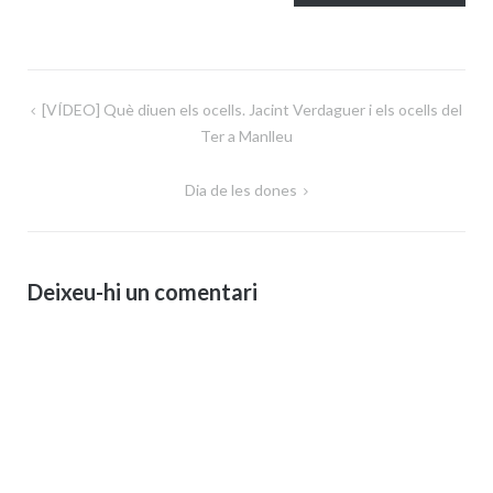
Navegació
[VÍDEO] Què diuen els ocells. Jacint Verdaguer i els ocells del
d'entrades
Ter a Manlleu
Dia de les dones
Deixeu-hi un comentari