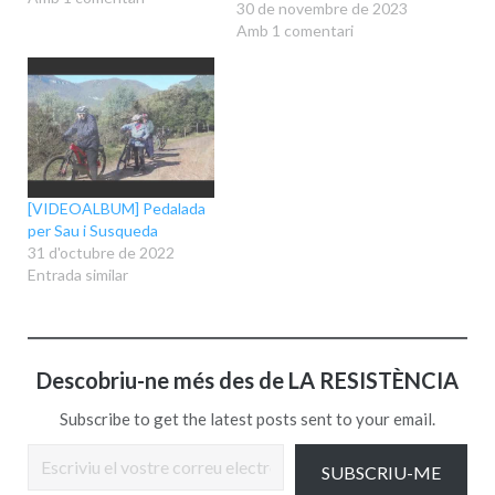
30 de novembre de 2023
Amb 1 comentari
[VIDEOALBUM] Pedalada
per Sau i Susqueda
31 d'octubre de 2022
Entrada similar
Descobriu-ne més des de LA RESISTÈNCIA
Subscribe to get the latest posts sent to your email.
Escriviu el vostre correu electrònic…
SUBSCRIU-ME