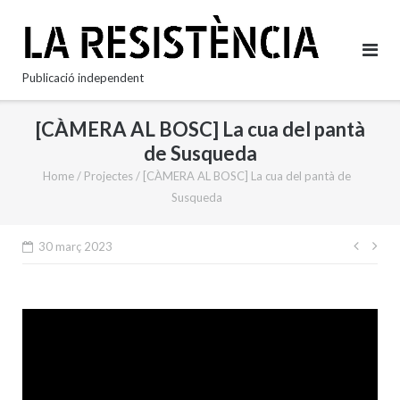
Skip
to
content
Publicació independent
[CÀMERA AL BOSC] La cua del pantà
de Susqueda
Home
/
Projectes
/
[CÀMERA AL BOSC] La cua del pantà de
Susqueda
Nave
30 març 2023
d'en