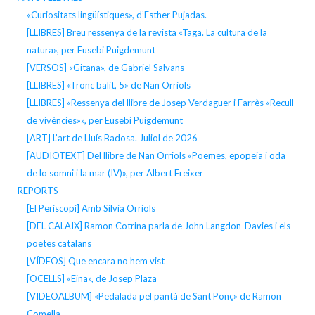
«Curiositats lingüístiques», d’Esther Pujadas.
[LLIBRES] Breu ressenya de la revista «Taga. La cultura de la
natura», per Eusebi Puigdemunt
[VERSOS] «Gitana», de Gabriel Salvans
[LLIBRES] «Tronc balit, 5» de Nan Orriols
[LLIBRES] «Ressenya del llibre de Josep Verdaguer i Farrès «Recull
de vivències»», per Eusebi Puigdemunt
[ART] L’art de Lluís Badosa. Juliol de 2026
[AUDIOTEXT] Del llibre de Nan Orriols «Poemes, epopeia i oda
de lo somni i la mar (IV)», per Albert Freixer
REPORTS
[El Periscopi] Amb Silvia Orriols
[DEL CALAIX] Ramon Cotrina parla de John Langdon-Davies i els
poetes catalans
[VÍDEOS] Que encara no hem vist
[OCELLS] «Eina», de Josep Plaza
[VIDEOALBUM] «Pedalada pel pantà de Sant Ponç» de Ramon
Comella