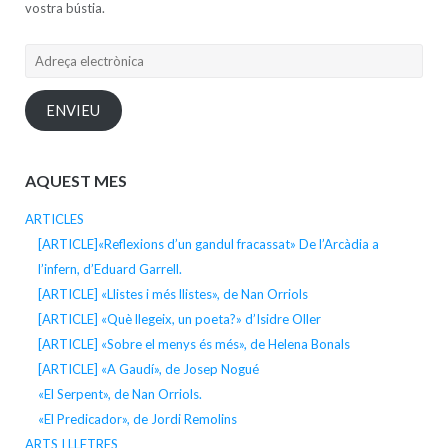
vostra bústia.
Adreça
electrònica
ENVIEU
AQUEST MES
ARTICLES
[ARTICLE]«Reflexions d’un gandul fracassat» De l’Arcàdia a
l’infern, d’Eduard Garrell.
[ARTICLE] «Llistes i més llistes», de Nan Orriols
[ARTICLE] «Què llegeix, un poeta?» d’Isidre Oller
[ARTICLE] «Sobre el menys és més», de Helena Bonals
[ARTICLE] «A Gaudí», de Josep Nogué
«El Serpent», de Nan Orriols.
«El Predicador», de Jordi Remolins
ARTS I LLETRES