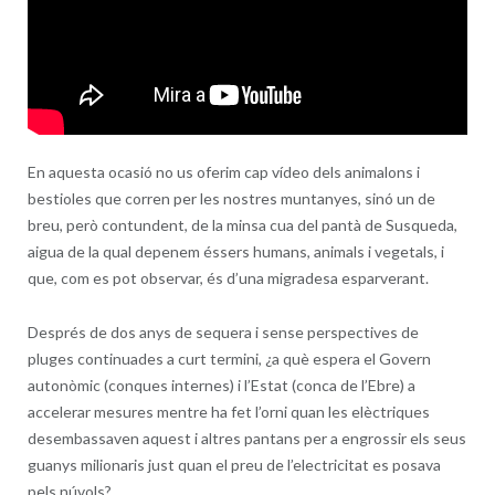
En aquesta ocasió no us oferim cap vídeo dels animalons i
bestioles que corren per les nostres muntanyes, sinó un de
breu, però contundent, de la minsa cua del pantà de Susqueda,
aigua de la qual depenem éssers humans, animals i vegetals, i
que, com es pot observar, és d’una migradesa esparverant.
Després de dos anys de sequera i sense perspectives de
pluges continuades a curt termini, ¿a què espera el Govern
autonòmic (conques internes) i l’Estat (conca de l’Ebre) a
accelerar mesures mentre ha fet l’orni quan les elèctriques
desembassaven aquest i altres pantans per a engrossir els seus
guanys milionaris just quan el preu de l’electricitat es posava
pels núvols?