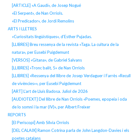
[ARTICLE] «A Gaudí», de Josep Nogué
«El Serpent», de Nan Orriols.
«El Predicador», de Jordi Remolins
ARTS I LLETRES
«Curiositats lingüístiques», d’Esther Pujadas.
[LLIBRES] Breu ressenya de la revista «Taga. La cultura de la
natura», per Eusebi Puigdemunt
[VERSOS] «Gitana», de Gabriel Salvans
[LLIBRES] «Tronc balit, 5» de Nan Orriols
[LLIBRES] «Ressenya del llibre de Josep Verdaguer i Farrès «Recull
de vivències»», per Eusebi Puigdemunt
[ART] L’art de Lluís Badosa. Juliol de 2026
[AUDIOTEXT] Del llibre de Nan Orriols «Poemes, epopeia i oda
de lo somni i la mar (IV)», per Albert Freixer
REPORTS
[El Periscopi] Amb Silvia Orriols
[DEL CALAIX] Ramon Cotrina parla de John Langdon-Davies i els
poetes catalans