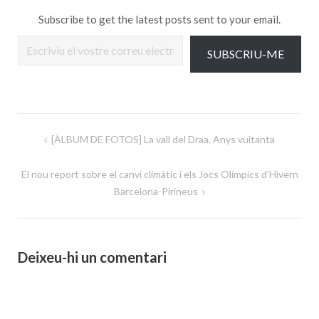
Subscribe to get the latest posts sent to your email.
Escriviu el vostre correu electrònic…
SUBSCRIU-ME
Navegació
[ÀLBUM DE FOTOS] La vall del Draa. Anys vuitanta
d'entrades
El nou report sobre el canvi climàtic i els Jocs Olímpics d’Hivern
Barcelona-Pirineus
Deixeu-hi un comentari