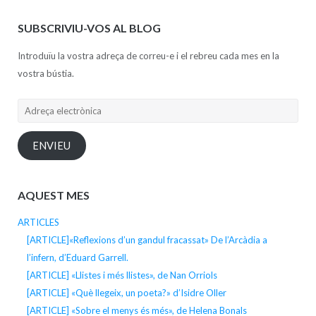
SUBSCRIVIU-VOS AL BLOG
Introduïu la vostra adreça de correu-e i el rebreu cada mes en la
vostra bústia.
Adreça
electrònica
ENVIEU
AQUEST MES
ARTICLES
[ARTICLE]«Reflexions d’un gandul fracassat» De l’Arcàdia a
l’infern, d’Eduard Garrell.
[ARTICLE] «Llistes i més llistes», de Nan Orriols
[ARTICLE] «Què llegeix, un poeta?» d’Isidre Oller
[ARTICLE] «Sobre el menys és més», de Helena Bonals