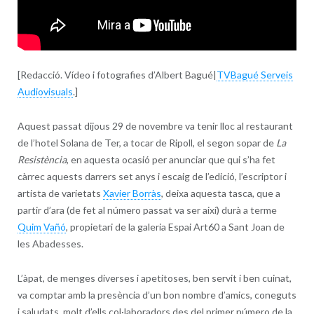
[Redacció. Vídeo i fotografies d’Albert Bagué|
TVBagué Serveis
Audiovisuals
.]
Aquest passat dijous 29 de novembre va tenir lloc al restaurant
de l’hotel Solana de Ter, a tocar de Ripoll, el segon sopar de
La
Resistència
, en aquesta ocasió per anunciar que qui s’ha fet
càrrec aquests darrers set anys i escaig de l’edició, l’escriptor i
artista de varietats
Xavier Borràs
, deixa aquesta tasca, que a
partir d’ara (de fet al número passat va ser així) durà a terme
Quim Vañó
, propietari de la galeria Espai Art60 a Sant Joan de
les Abadesses.
L’àpat, de menges diverses i apetitoses, ben servit i ben cuinat,
va comptar amb la presència d’un bon nombre d’amics, coneguts
i saludats, molt d’ells col·laboradors des del primer número de la