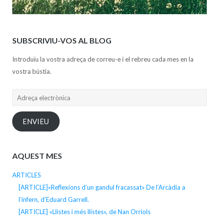
SUBSCRIVIU-VOS AL BLOG
Introduïu la vostra adreça de correu-e i el rebreu cada mes en la
vostra bústia.
Adreça
electrònica
ENVIEU
AQUEST MES
ARTICLES
[ARTICLE]«Reflexions d’un gandul fracassat» De l’Arcàdia a
l’infern, d’Eduard Garrell.
[ARTICLE] «Llistes i més llistes», de Nan Orriols