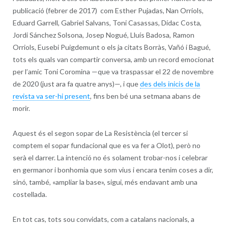
publicació (febrer de 2017) com Esther Pujadas, Nan Orriols,
Eduard Garrell, Gabriel Salvans, Toni Casassas, Dídac Costa,
Jordi Sánchez Solsona, Josep Nogué, Lluís Badosa, Ramon
Orriols, Eusebi Puigdemunt o els ja citats Borràs, Vañó i Bagué,
tots els quals van compartir conversa, amb un record emocionat
per l’amic Toni Coromina —que va traspassar el 22 de novembre
de 2020 (just ara fa quatre anys)—, i que
des dels inicis de la
revista va ser-hi present
, fins ben bé una setmana abans de
morir.
Aquest és el segon sopar de La Resistència (el tercer si
comptem el sopar fundacional que es va fer a Olot), però no
serà el darrer. La intenció no és solament trobar-nos i celebrar
en germanor i bonhomia que som vius i encara tenim coses a dir,
sinó, també, «ampliar la base», sigui, més endavant amb una
costellada.
En tot cas, tots sou convidats, com a catalans nacionals, a