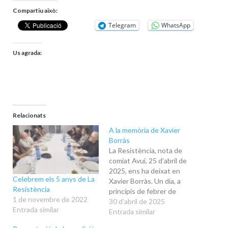
Compartiu això:
Telegram
WhatsApp
Us agrada:
Relacionats
A la memòria de Xavier
Borràs
La Resistència, nota de
comiat Avui, 25 d’abril de
2025, ens ha deixat en
Celebrem els 5 anys de La
Xavier Borràs. Un dia, a
Resistència
principis de febrer de
1 de novembre de 2022
2017, una colla d’amics ens
30 d'abril de 2025
Entrada similar
vam reunir a la Garrotxa i
Entrada similar
vam decidir fer el que avui