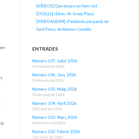
[VÍDEOS] Que encara no hem vist
[OCELLS] «Eina», de Josep Plaza
[VIDEOALBUM] «Pedalada pel pantà de
Sant Ponç» de Ramon Comella
len
ENTRADES
Número 107. Juliol 2026
31 de juliol de 2026
Número 106. Juny 2026
es
30 de juny de 2026
,
Número 105. Maig 2026
30 de maig de 2026
Número 104. Abril 2026
29 d'abril de 2026
Número 103. Març 2026
 la
30 de març de 2026
Número 102. Febrer 2026
1 de març de 2026