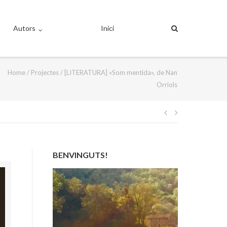
Autors
Inici
Home
/
Projectes
/
[LITERATURA] «Som mentida», de Nan
Orriols
Navegació
d'entrades
BENVINGUTS!