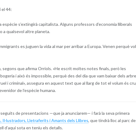
 el 44:
ra espècie s’extingirà capitalista. Alguns professors d’economia lliberals
o a qualsevol altre planeta.
immigrants es juguen la vida al mar per arribar a Europa. Venen perquè vo
s», segons que afirma Orriols. «He escrit moltes notes finals, però les
bogeria i això és impossible, perquè des del dia que vam baixar dels arbr
el i criminal», assegura en aquest text que al llarg de tot el volum és cru
esdevenidor de l’espècie humana.
’un seguits de presentacions —que ja anunciarem— i farà la seva primera
 Il·lustradors, Lletraferits i Amants dels Llibres
, que tindrà lloc al parc de
ll d’aquí sota en teniu els detalls.