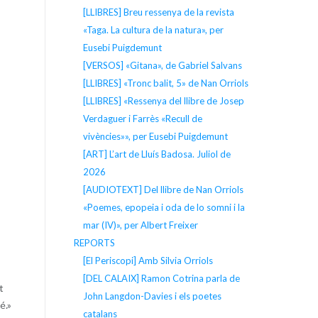
[LLIBRES] Breu ressenya de la revista
«Taga. La cultura de la natura», per
Eusebi Puigdemunt
[VERSOS] «Gitana», de Gabriel Salvans
[LLIBRES] «Tronc balit, 5» de Nan Orriols
[LLIBRES] «Ressenya del llibre de Josep
Verdaguer i Farrès «Recull de
vivències»», per Eusebi Puigdemunt
[ART] L’art de Lluís Badosa. Juliol de
2026
[AUDIOTEXT] Del llibre de Nan Orriols
«Poemes, epopeia i oda de lo somni i la
mar (IV)», per Albert Freixer
REPORTS
[El Periscopi] Amb Silvia Orriols
[DEL CALAIX] Ramon Cotrina parla de
t
John Langdon-Davies i els poetes
é.»
catalans