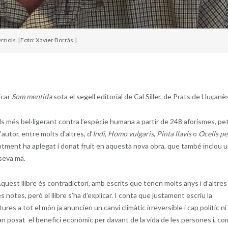
riols. [Foto: Xavier Borràs.]
icar
Som mentida
sota el segell editorial de Cal Siller, de Prats de Lluçanè
s més bel·ligerant contra l’espècie humana a partir de 248 aforismes, pet
’autor, entre molts d’altres, d’
Indi
,
Homo vulgaris
,
Pinta llavis
o
Ocells pe
ntment ha aplegat i donat fruit en aquesta nova obra, que també inclou 
 seva mà.
 «Aquest llibre és contradictori, amb escrits que tenen molts anys i d’altres
 notes, però el llibre s’ha d’explicar. I conta que justament escriu la
es a tot el món ja anuncien un canvi climàtic irreversible i cap polític ni
Han posat el benefici econòmic per davant de la vida de les persones i, co