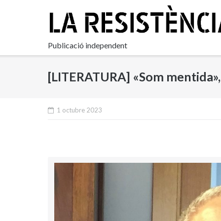
Skip
to
content
Publicació independent
[LITERATURA] «Som mentida», 
1 octubre 2023