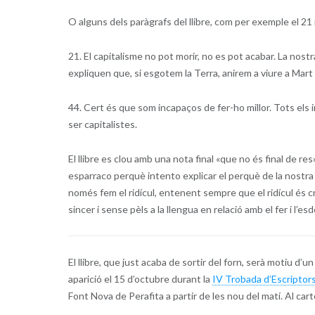
O alguns dels paràgrafs del llibre, com per exemple el 21 i
21. El capitalisme no pot morir, no es pot acabar. La nost
expliquen que, si esgotem la Terra, anirem a viure a Mart 
44. Cert és que som incapaços de fer-ho millor. Tots els 
ser capitalistes.
El llibre es clou amb una nota final «que no és final de re
esparraco perquè intento explicar el perquè de la nostra 
només fem el ridícul, entenent sempre que el ridícul és cru
sincer i sense pèls a la llengua en relació amb el fer i l’
El llibre, que just acaba de sortir del forn, serà motiu d
aparició el 15 d’octubre durant la
IV Trobada d’Escriptors,
Font Nova de Perafita a partir de les nou del matí. Al carte