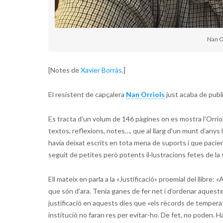
Nan Or
[Notes de
Xavier Borràs
.]
El resistent de capçalera
Nan Orriols
just acaba de publ
Es tracta d’un volum de 146 pàgines on es mostra l’Orriol
textos, reflexions, notes…, que al llarg d’un munt d’anys l
havia deixat escrits en tota mena de suports i que pacie
seguit de petites però potents il·lustracions fetes de la
Ell mateix en parla a la «Justificació» proemial del llibre:
que són d’ara. Tenia ganes de fer net i d’ordenar aquestes
justificació en aquests dies que «els rècords de temperatur
institució no faran res per evitar-ho. De fet, no poden. 