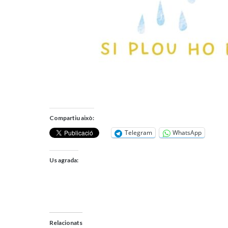
Compartiu això:
Telegram
WhatsApp
Us agrada:
Relacionats