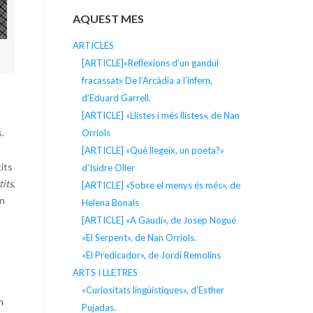
AQUEST MES
ARTICLES
[ARTICLE]«Reflexions d’un gandul
fracassat» De l’Arcàdia a l’infern,
d’Eduard Garrell.
[ARTICLE] «Llistes i més llistes», de Nan
s.
Orriols
[ARTICLE] «Què llegeix, un poeta?»
its
d’Isidre Oller
tits
,
[ARTICLE] «Sobre el menys és més», de
un
Helena Bonals
[ARTICLE] «A Gaudí», de Josep Nogué
«El Serpent», de Nan Orriols.
«El Predicador», de Jordi Remolins
ARTS I LLETRES
«Curiositats lingüístiques», d’Esther
m
Pujadas.