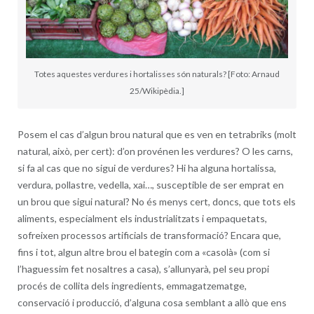
Totes aquestes verdures i hortalisses són naturals? [Foto: Arnaud
25/Wikipèdia.]
Posem el cas d’algun brou natural que es ven en tetrabriks (molt
natural, això, per cert): d’on provénen les verdures? O les carns,
si fa al cas que no sigui de verdures? Hi ha alguna hortalissa,
verdura, pollastre, vedella, xai…, susceptible de ser emprat en
un brou que sigui natural? No és menys cert, doncs, que tots els
aliments, especialment els industrialitzats i empaquetats,
sofreixen processos artificials de transformació? Encara que,
fins i tot, algun altre brou el bategin com a «casolà» (com si
l’haguessim fet nosaltres a casa), s’allunyarà, pel seu propi
procés de collita dels ingredients, emmagatzematge,
conservació i producció, d’alguna cosa semblant a allò que ens