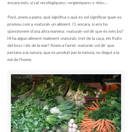
encara més, si cal «ecològiques», «orgàniques» o «bio»…
Però, anem a pams, què significa o què es vol significar quan es
promou com a «natural» un aliment. O, encara, si ens ho
qüestionem d’una altra manera: «natural» vol dir que és més bo?
Hi ha algun aliment realment «natural», tret de la caça, els fruits
del bosc i els de la mar? Anem a l’arrel: «natural» vol dir
que
pertany a la natura, que és
p
roduït per la natura, no degut a la
mà de l’home.