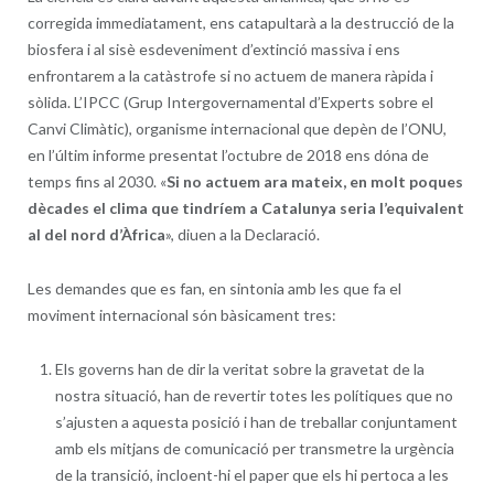
corregida immediatament, ens catapultarà a la destrucció de la
biosfera i al sisè esdeveniment d’extinció massiva i ens
enfrontarem a la catàstrofe si no actuem de manera ràpida i
sòlida. L’IPCC (Grup Intergovernamental d’Experts sobre el
Canvi Climàtic), organisme internacional que depèn de l’ONU,
en l’últim informe presentat l’octubre de 2018 ens dóna de
temps fins al 2030. «
Si no actuem ara mateix, en molt poques
dècades el clima que tindríem a Catalunya seria l’equivalent
al del nord d’Àfrica
», diuen a la Declaració.
Les demandes que es fan, en sintonia amb les que fa el
moviment internacional són bàsicament tres:
Els governs han de dir la veritat sobre la gravetat de la
nostra situació, han de revertir totes les polítiques que no
s’ajusten a aquesta posició i han de treballar conjuntament
amb els mitjans de comunicació per transmetre la urgència
de la transició, incloent-hi el paper que els hi pertoca a les