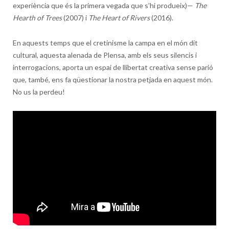
experiència que és la primera vegada que s’hi produeix)—
The
Hearth of Trees
(2007) i
The Heart of Rivers
(2016).
En aquests temps que el cretinisme la campa en el món dit
cultural, aquesta alenada de Plensa, amb els seus silencis i
interrogacions, aporta un espai de llibertat creativa sense parió
que, també, ens fa qüestionar la nostra petjada en aquest món.
No us la perdeu!