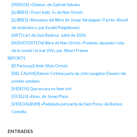
[VERSOS] «Gitana», de Gabriel Salvans
[LLIBRES] «Tronc balit, 5» de Nan Orriols
[LLIBRES] «Ressenya del llibre de Josep Verdaguer i Farrès «Recull
de vivències»», per Eusebi Puigdemunt
[ART] L’art de Lluís Badosa. Juliol de 2026
[AUDIOTEXT] Del llibre de Nan Orriols «Poemes, epopeia i oda
de lo somni i la mar (IV)», per Albert Freixer
REPORTS
[El Periscopi] Amb Silvia Orriols
[DEL CALAIX] Ramon Cotrina parla de John Langdon-Davies i els
poetes catalans
[VÍDEOS] Que encara no hem vist
[OCELLS] «Eina», de Josep Plaza
[VIDEOALBUM] «Pedalada pel pantà de Sant Ponç» de Ramon
Comella
ENTRADES