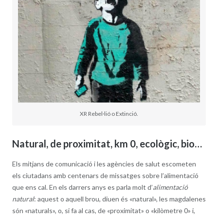
XR Rebel·lió o Extinció.
Natural, de proximitat, km 0, ecològic, bio…
Els mitjans de comunicació i les agències de salut escometen
els ciutadans amb centenars de missatges sobre l’alimentació
que ens cal. En els darrers anys es parla molt d’
alimentació
natural
: aquest o aquell brou, diuen és «natural», les magdalenes
són «naturals», o, si fa al cas, de «proximitat» o «kilòmetre 0» i,