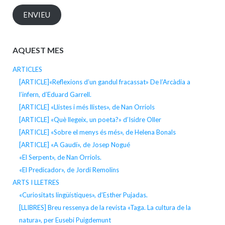
ENVIEU
AQUEST MES
ARTICLES
[ARTICLE]«Reflexions d’un gandul fracassat» De l’Arcàdia a
l’infern, d’Eduard Garrell.
[ARTICLE] «Llistes i més llistes», de Nan Orriols
[ARTICLE] «Què llegeix, un poeta?» d’Isidre Oller
[ARTICLE] «Sobre el menys és més», de Helena Bonals
[ARTICLE] «A Gaudí», de Josep Nogué
«El Serpent», de Nan Orriols.
«El Predicador», de Jordi Remolins
ARTS I LLETRES
«Curiositats lingüístiques», d’Esther Pujadas.
[LLIBRES] Breu ressenya de la revista «Taga. La cultura de la
natura», per Eusebi Puigdemunt