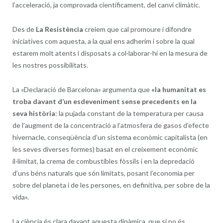
l’acceleració, ja comprovada científicament, del canvi climàtic.
Des de
La Resistència
creiem que cal promoure i difondre
iniciatives com aquesta, a la qual ens adherim i sobre la qual
estarem molt atents i disposats a col·laborar-hi en la mesura de
les nostres possibilitats.
La «Declaració de Barcelona» argumenta que
«
la humanitat es
troba davant d’un esdeveniment sense precedents en la
seva història
: la pujada constant de la temperatura per causa
de l’augment de la concentració a l’atmosfera de gasos d’efecte
hivernacle, conseqüència d’un sistema econòmic capitalista (en
les seves diverses formes) basat en el creixement econòmic
il·limitat, la crema de combustibles fòssils i en la depredació
d’uns béns naturals que són limitats, posant l’economia per
sobre del planeta i de les persones, en definitiva, per sobre de la
vida».
La ciència és clara davant aquesta dinàmica, que si no és