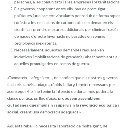
persones, a les comunitats i a les empreses i organitzacions.
Els governs, cooperant entre ells, han de promulgar
polítiques jurídicament vinculants per reduir de forma ràpida
i dràstica les emissions de carboni tal i com demanen els
científics i prendre mesures addicionals per eliminar l’excés
de gasos d’efecte hivernacle no basades en somnis
tecnològics inexistents.
Necessàriament, aquestes demandes requereixen
iniciatives i mobilitzacions de grandària i abast semblants a
aquelles promulgades en temps de guerra.
«Tanmateix —afegeixen—, no confiem que els nostres governs
facin els canvis audaços, ràpids i a llarg termini necessaris per
aconseguir-ho i no tenim la intenció de donar més poder a la
classe política. En lloc d’això,
proposem assemblees
ciutadanes que impulsin i supervisin la revolució ecològica i
social,
creant una democràcia adequada.»
Aquesta rebel·lió necessita l’aportació de molta gent, de