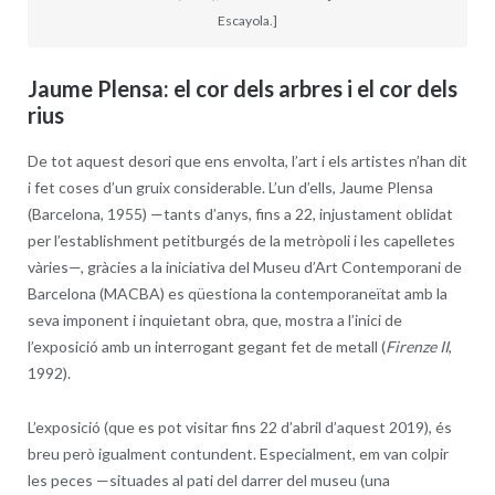
Escayola.]
Jaume Plensa: el cor dels arbres i el cor dels
rius
De tot aquest desori que ens envolta, l’art i els artistes n’han dit
i fet coses d’un gruix considerable. L’un d’ells, Jaume Plensa
(Barcelona, 1955) —tants d’anys, fins a 22, injustament oblidat
per l’establishment petitburgés de la metròpoli i les capelletes
vàries—, gràcies a la iniciativa del Museu d’Art Contemporani de
Barcelona (MACBA) es qüestiona la contemporaneïtat amb la
seva imponent i inquietant obra, que, mostra a l’inici de
l’exposició amb un interrogant gegant fet de metall (
Firenze II
,
1992).
L’exposició (que es pot visitar fins 22 d’abril d’aquest 2019), és
breu però igualment contundent. Especialment, em van colpir
les peces —situades al pati del darrer del museu (una