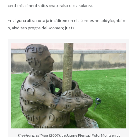
cent mil aliments dits «naturals» o «casolans».
En alguna altra nota ja incidirem en els termes «ecològic», «bio»
o, això tan progre del «comerç just»…
The Hearth of Trees
(2007), de Jaume Plensa. [Foto: Montserrat