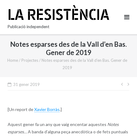
Skip
to
content
Publicació independent
Notes esparses des de la Vall d’en Bas.
Gener de 2019
Home
/
Projectes
/
Notes esparses des de la Vall d’en Bas. Gener de
2019
Nave
31 gener 2019
d'en
[Un report de
Xavier Borràs
.]
Aquest gener fa un any que vaig encentar aquestes
Notes
esparses…
A banda d’alguna peça anecdòtica o de fets puntuals