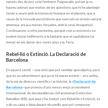
narrats des de just sota l’eminent Puigsacalm, potser ja us
haureu adonat que moltes de les qüestions que hi he plantejat
tenen a veure amb la interacció humana en el planeta, que a
causa de la tossuda persistència que exerceix en el món natural
amenaça, ara ja a marxes forçades, amb la seva desaparició.
Continuarem, si m’ho permeteu, perquè com a resistents no
podem restar indiferents a la barbàrie que el capitalisme ha
menat en els darrer dos-cents anys a la Terra.
Rebel·lió o
Extinció.
La Declaració de
Barcelona
En aquest sentit —una visió que pot semblar apocalíptica, però
que és un advertiment que ja no té marxa enrere—, ens arriba,
de la mà de diversos científics i activistes, la «
Declaració de
Barcelona
» que promou d’uns mesos ençà un moviment
internacional. de desobediència civil anomenat Extinction
Rebellion (XR), que aquí s’ha traduït com Rebel·lió o Extinció, és
a dir un caixa o faixa davant els perills que pot comportar