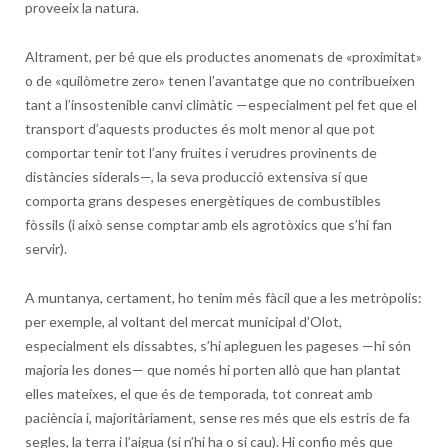
proveeix la natura.
Altrament, per bé que els productes anomenats de «proximitat»
o de «quilòmetre zero» tenen l’avantatge que no contribueixen
tant a l’insostenible canvi climàtic —especialment pel fet que el
transport d’aquests productes és molt menor al que pot
comportar tenir tot l’any fruites i verudres provinents de
distàncies siderals—, la seva producció extensiva sí que
comporta grans despeses energètiques de combustibles
fòssils (i això sense comptar amb els agrotòxics que s’hi fan
servir).
A muntanya, certament, ho tenim més fàcil que a les metròpolis:
per exemple, al voltant del mercat municipal d’Olot,
especialment els dissabtes, s’hi apleguen les pageses —hi són
majoria les dones— que només hi porten allò que han plantat
elles mateixes, el que és de temporada, tot conreat amb
paciència i, majoritàriament, sense res més que els estris de fa
segles, la terra i l’aigua (si n’hi ha o si cau). Hi confio més que