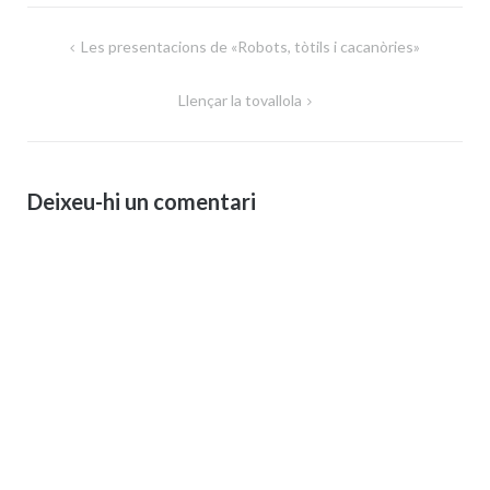
Navegació
Les presentacions de «Robots, tòtils i cacanòries»
d'entrades
Llençar la tovallola
Deixeu-hi un comentari