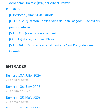
de lo somni i la mar (IV)», per Albert Freixer
REPORTS
[El Periscopi] Amb Silvia Orriols
[DEL CALAIX] Ramon Cotrina parla de John Langdon-Davies i els
poetes catalans
[VÍDEOS] Que encara no hem vist
[OCELLS] «Eina», de Josep Plaza
[VIDEOALBUM] «Pedalada pel pantà de Sant Ponç» de Ramon
Comella
ENTRADES
Número 107. Juliol 2026
31 de juliol de 2026
Número 106. Juny 2026
30 de juny de 2026
Número 105. Maig 2026
30 de maig de 2026