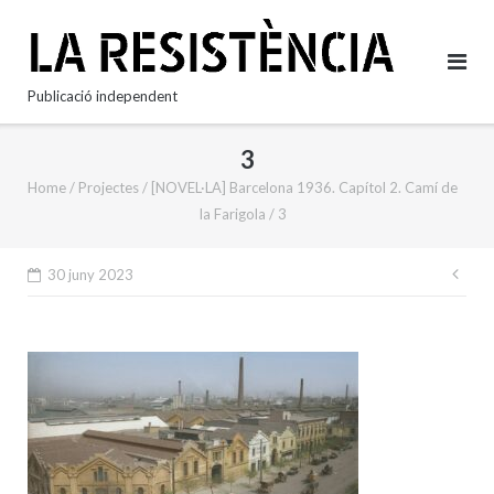
Skip
to
content
Publicació independent
3
Home
/
Projectes
/
[NOVEL·LA] Barcelona 1936. Capítol 2. Camí de
la Farigola
/
3
Nav
30 juny 2023
d'e