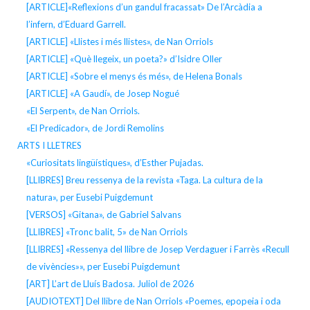
[ARTICLE]«Reflexions d’un gandul fracassat» De l’Arcàdia a
l’infern, d’Eduard Garrell.
[ARTICLE] «Llistes i més llistes», de Nan Orriols
[ARTICLE] «Què llegeix, un poeta?» d’Isidre Oller
[ARTICLE] «Sobre el menys és més», de Helena Bonals
[ARTICLE] «A Gaudí», de Josep Nogué
«El Serpent», de Nan Orriols.
«El Predicador», de Jordi Remolins
ARTS I LLETRES
«Curiositats lingüístiques», d’Esther Pujadas.
[LLIBRES] Breu ressenya de la revista «Taga. La cultura de la
natura», per Eusebi Puigdemunt
[VERSOS] «Gitana», de Gabriel Salvans
[LLIBRES] «Tronc balit, 5» de Nan Orriols
[LLIBRES] «Ressenya del llibre de Josep Verdaguer i Farrès «Recull
de vivències»», per Eusebi Puigdemunt
[ART] L’art de Lluís Badosa. Juliol de 2026
[AUDIOTEXT] Del llibre de Nan Orriols «Poemes, epopeia i oda