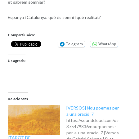
et sabrem somniar?
Espanya i Catalunya: què és somni i què realitat?
Compartiu això:
Telegram
WhatsApp
Us agrada:
Relacionats
[VERSOS] Nou poemes per
a una oració_7
https://soundcloud.com/user-
375479836/nou-poemes-
per-a-una-oracio_7 [Versos
[TAROT DE
de Gabriel Salvans.] Si et