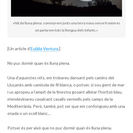
«Nit de lluna plena: somniarem junts una terra nova sense fronteres
on parlarem tots la llengua dels Infants.»
[Un article d’
Eulàlia Ventura
.]
No puc dormir quan és lluna plena.
Una d’aquestes nits, em trobareu dansant pels camins del
Lluçanès amb camisola de fil blanca, o potser, si sou gent de mar
i us apropeu a l’ampit de la finestra gosant albirar l’horitzó blau,
m’endevinareu cavalcant cavalls vermells pels camps de la
Mediterrània. Però, també, pot ser que em confongueu amb una
onada o un ocell blanc…
Potser és per aixó que no puc dormir quan és lluna plena.