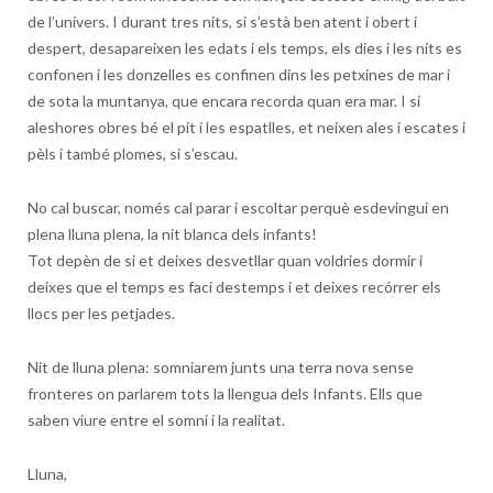
de l’univers. I durant tres nits, si s’està ben atent i obert i
despert, desapareixen les edats i els temps, els dies i les nits es
confonen i les donzelles es confinen dins les petxines de mar i
de sota la muntanya, que encara recorda quan era mar. I si
aleshores obres bé el pit i les espatlles, et neixen ales i escates i
pèls i també plomes, si s’escau.
No cal buscar, només cal parar i escoltar perquè esdevingui en
plena lluna plena, la nit blanca dels infants!
Tot depèn de si et deixes desvetllar quan voldries dormir i
deixes que el temps es faci destemps i et deixes recórrer els
llocs per les petjades.
Nit de lluna plena: somniarem junts una terra nova sense
fronteres on parlarem tots la llengua dels Infants. Ells que
saben viure entre el somni i la realitat.
Lluna,