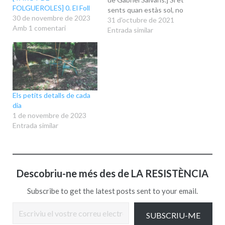
FOLGUEROLES] 0. El Foll
sents quan estàs sol, no
30 de novembre de 2023
estàs ben acompanyat.
31 d'octubre de 2021
Amb 1 comentari
Jean-Paul Sartre Va ser
Entrada similar
amb ell, sí, amb qui vaig
pujar al Taga per primer
cop, era un maig que
recordo en un caminar clar
de lluna plena, per
Pardines i la collada
Els petits detalls de cada
Verda…
dia
1 de novembre de 2023
Entrada similar
Descobriu-ne més des de LA RESISTÈNCIA
Subscribe to get the latest posts sent to your email.
Escriviu el vostre correu electrònic…
SUBSCRIU-ME