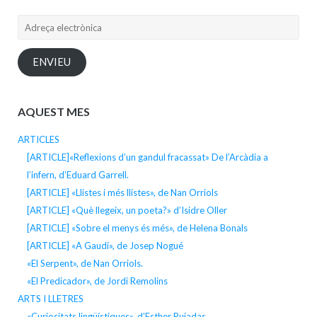
Adreça
electrònica
ENVIEU
AQUEST MES
ARTICLES
[ARTICLE]«Reflexions d’un gandul fracassat» De l’Arcàdia a
l’infern, d’Eduard Garrell.
[ARTICLE] «Llistes i més llistes», de Nan Orriols
[ARTICLE] «Què llegeix, un poeta?» d’Isidre Oller
[ARTICLE] «Sobre el menys és més», de Helena Bonals
[ARTICLE] «A Gaudí», de Josep Nogué
«El Serpent», de Nan Orriols.
«El Predicador», de Jordi Remolins
ARTS I LLETRES
«Curiositats lingüístiques», d’Esther Pujadas.