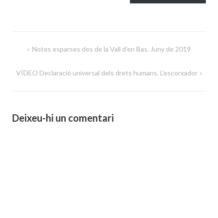
Navegació
Notes esparses des de la Vall d’en Bas. Juny de 2019
d'entrades
VÍDEO Declaració universal dels drets humans. L’escorxador
Deixeu-hi un comentari