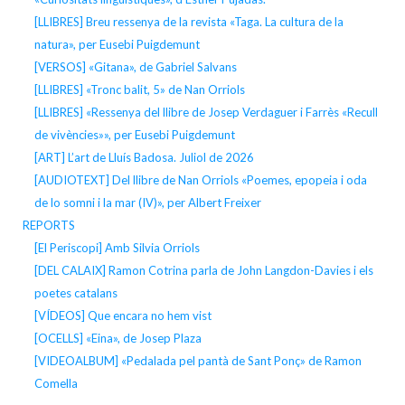
[LLIBRES] Breu ressenya de la revista «Taga. La cultura de la
natura», per Eusebi Puigdemunt
[VERSOS] «Gitana», de Gabriel Salvans
[LLIBRES] «Tronc balit, 5» de Nan Orriols
[LLIBRES] «Ressenya del llibre de Josep Verdaguer i Farrès «Recull
de vivències»», per Eusebi Puigdemunt
[ART] L’art de Lluís Badosa. Juliol de 2026
[AUDIOTEXT] Del llibre de Nan Orriols «Poemes, epopeia i oda
de lo somni i la mar (IV)», per Albert Freixer
REPORTS
[El Periscopi] Amb Silvia Orriols
[DEL CALAIX] Ramon Cotrina parla de John Langdon-Davies i els
poetes catalans
[VÍDEOS] Que encara no hem vist
[OCELLS] «Eina», de Josep Plaza
[VIDEOALBUM] «Pedalada pel pantà de Sant Ponç» de Ramon
Comella