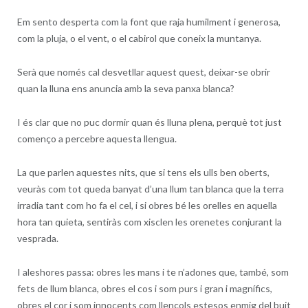
Em sento desperta com la font que raja humilment i generosa,
com la pluja, o el vent, o el cabirol que coneix la muntanya.
Serà que només cal desvetllar aquest quest, deixar-se obrir
quan la lluna ens anuncia amb la seva panxa blanca?
I és clar que no puc dormir quan és lluna plena, perquè tot just
començo a percebre aquesta llengua.
La que parlen aquestes nits, que si tens els ulls ben oberts,
veuràs com tot queda banyat d’una llum tan blanca que la terra
irradia tant com ho fa el cel, i si obres bé les orelles en aquella
hora tan quieta, sentiràs com xisclen les orenetes conjurant la
vesprada.
I aleshores passa: obres les mans i te n’adones que, també, som
fets de llum blanca, obres el cos i som purs i gran i magnífics,
obres el cor i som innocents com llençols estesos enmig del buit