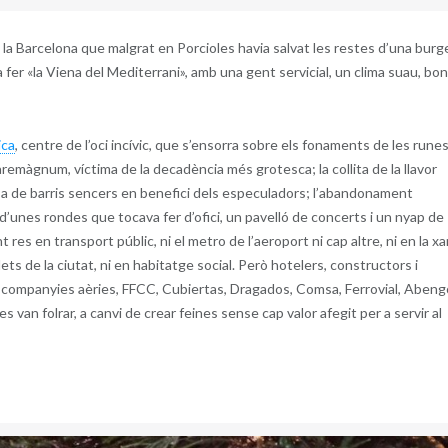
 la Barcelona que malgrat en Porcioles havia salvat les restes d’una burg
 fer «la Viena del Mediterrani», amb una gent servicial, un clima suau, bon
ica
, centre de l’oci incívic, que s’ensorra sobre els fonaments de les rune
aremàgnum, víctima de la decadència més grotesca; la collita de la llavor
sa de barris sencers en benefici dels especuladors; l’abandonament
 d’unes rondes que tocava fer d’ofici, un pavelló de concerts i un nyap de
res en transport públic, ni el metro de l’aeroport ni cap altre, ni en la xa
ets de la ciutat, ni en habitatge social. Però
hotelers, constructors i
, companyies aèries, FFCC, Cubiertas, Dragados, Comsa, Ferrovial, Abeng
, es van folrar, a canvi de crear feines sense cap valor afegit per a servir al