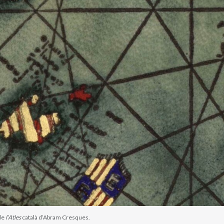
de
l’Atles
català d’Abram Cresques.