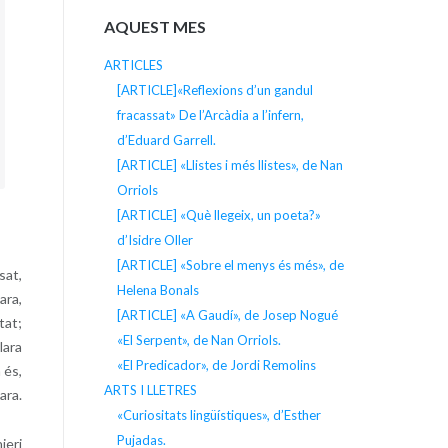
AQUEST MES
ARTICLES
[ARTICLE]«Reflexions d’un gandul
fracassat» De l’Arcàdia a l’infern,
d’Eduard Garrell.
[ARTICLE] «Llistes i més llistes», de Nan
Orriols
[ARTICLE] «Què llegeix, un poeta?»
d’Isidre Oller
[ARTICLE] «Sobre el menys és més», de
sat,
Helena Bonals
ara,
[ARTICLE] «A Gaudí», de Josep Nogué
tat;
«El Serpent», de Nan Orriols.
lara
«El Predicador», de Jordi Remolins
 és,
ARTS I LLETRES
ara.
«Curiositats lingüístiques», d’Esther
Pujadas.
ieri