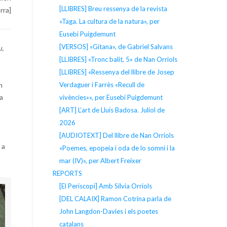
[LLIBRES] Breu ressenya de la revista
rra]
«Taga. La cultura de la natura», per
Eusebi Puigdemunt
[VERSOS] «Gitana», de Gabriel Salvans
u,
[LLIBRES] «Tronc balit, 5» de Nan Orriols
[LLIBRES] «Ressenya del llibre de Josep
Verdaguer i Farrès «Recull de
n
a
vivències»», per Eusebi Puigdemunt
[ART] L’art de Lluís Badosa. Juliol de
2026
[AUDIOTEXT] Del llibre de Nan Orriols
 a
«Poemes, epopeia i oda de lo somni i la
mar (IV)», per Albert Freixer
REPORTS
[El Periscopi] Amb Silvia Orriols
[DEL CALAIX] Ramon Cotrina parla de
John Langdon-Davies i els poetes
catalans