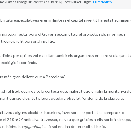
incivisme salvatge als carrers del barri.» [Foto: Rafael Cugat |
El Periódico
.]
ibilitats especulatives eren infinites i el capital invertit ha estat summa
 la mateixa festa, però el Govern escamoteja el projecte i els informes i
ure profit personal i polític.
udibles per qui les vol escoltar, també els arguments en contra d’aquest
 ecològic i econòmic.
un més gran delicte que a Barcelona?
gel i el fred, quan es té la certesa que, malgrat que omplin la muntanya d
 durant quinze dies, tot plegat quedarà obsolet l’endemà de la clausura.
ltaveus alguns alcaldes, hotelers, inversors i esportistes comprats o
e el 218 aC Anníbal va travessar, es veu que gràcies a ells sortirà al mapa, 
s exhibint la
rojigualda
, i això sol ens ha de fer molta il·lusió.