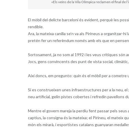
«Els veïns de la Vila Olímpica reclamen el final de l’
El mòbil del delicte barceloní és evident, perquè les poss
rendible.
Ara, la mateixa canilla se’n va als Pirineus a organitzar-hi
pretén fer un referèndum només amb els que en pensen tre
Sortosament, ja no som al 1992 i les veus crítiques són a
Jocs, gens convincents des punt de vista social, climàtic,
Així doncs, em pregunto: quin és el mòbil per a cometre 
Si es construeixen unes infraestructures per a la neu, el 
neu artificial, gelin pistes cobertes i refredin pavellons
Mentre el govern mareja la perdiu fent passar pels seus a
captius, la consigna és la mateixa; el Pirineu, el mateix qu
món els mirarà, i esportistes catalans guanyaran medalle