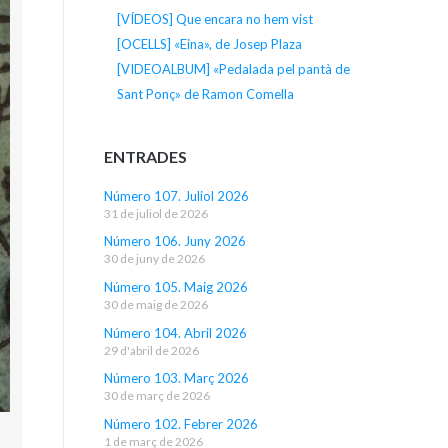
[VÍDEOS] Que encara no hem vist
[OCELLS] «Eina», de Josep Plaza
[VIDEOALBUM] «Pedalada pel pantà de
Sant Ponç» de Ramon Comella
ENTRADES
Número 107. Juliol 2026
31 de juliol de 2026
Número 106. Juny 2026
30 de juny de 2026
Número 105. Maig 2026
30 de maig de 2026
Número 104. Abril 2026
29 d'abril de 2026
Número 103. Març 2026
30 de març de 2026
Número 102. Febrer 2026
1 de març de 2026