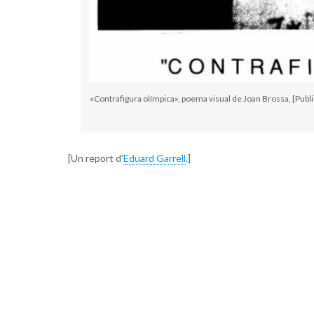
«Contrafigura olímpica», poema visual de Joan Brossa. [Publ
[Un report d’
Eduard Garrell
.]