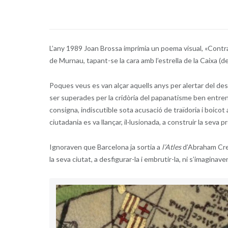
L’any 1989 Joan Brossa imprimia un poema visual, «Contr
de Murnau, tapant-se la cara amb l’estrella de la Caixa (d
Poques veus es van alçar aquells anys per alertar del desa
ser superades per la cridòria del papanatisme ben entren
consigna, indiscutible sota acusació de traïdoria i boicot a
ciutadania es va llançar, il·lusionada, a construir la seva 
Ignoraven que Barcelona ja sortia a
l’Atles
d’Abraham Cres
la seva ciutat, a desfigurar-la i embrutir-la, ni s’imagina