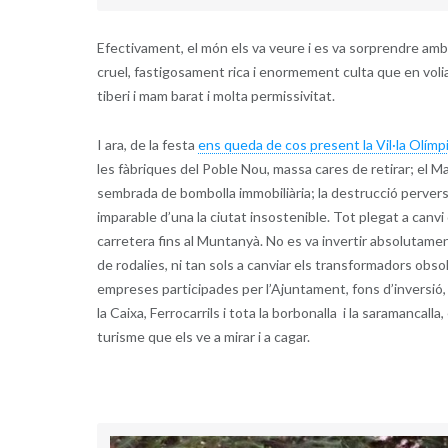
Efectivament, el món els va veure i es va sorprendre amb
cruel, fastigosament rica i enormement culta que en volia
tiberi i mam barat i molta permissivitat.
I ara, de la festa
ens queda de cos present la Vil·la Olímp
les fàbriques del Poble Nou, massa cares de retirar; el M
sembrada de bombolla immobiliària; la destrucció perver
imparable d’una la ciutat insostenible. Tot plegat a canvi
carretera fins al Muntanyà. No es va invertir absolutament 
de rodalies, ni tan sols a canviar els transformadors obsol
empreses participades per l’Ajuntament, fons d’inversió
la Caixa, Ferrocarrils i tota la borbonalla i la saramancalla
turisme que els ve a mirar i a cagar.