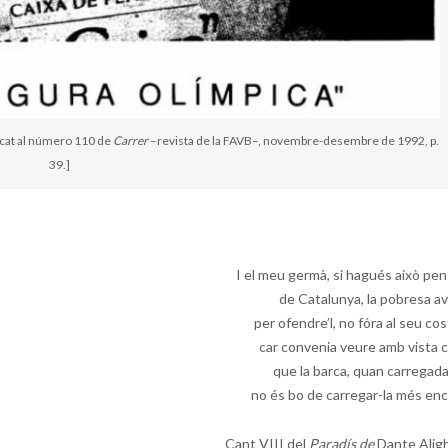
icat al número 110 de
Carrer
–revista de la FAVB–, novembre-desembre de 1992, p.
39.]
I el meu germà, si hagués això pen
de Catalunya, la pobresa av
per ofendre’l, no fóra al seu cos
car convenia veure amb vista c
que la barca, quan carregada
no és bo de carregar-la més enc
Cant VIII del
Paradís de
Dante Aligh