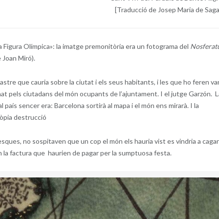
[T
raducció de Josep Maria de Saga
a Figura Olímpica»: la imatge premonitòria era un fotograma del
Nosferat
e Joan Miró).
stre que cauria sobre la ciutat i els seus habitants, i les que ho feren va
at pels ciutadans del món ocupants de l’ajuntament. I el jutge Garzón. L
l país sencer era: Barcelona sortirà al mapa i el món ens mirarà. I la
pròpia destrucció
ques, no sospitaven que un cop el món els hauria vist es vindria a cagar
ven la factura que haurien de pagar per la sumptuosa festa.