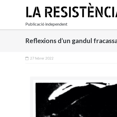
Skip
to
content
Publicació independent
Reflexions d’un gandul fracass
27 febrer 2022