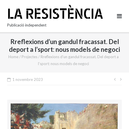
Skip
to
content
Publicació independent
Rreflexions d’un gandul fracassat. Del
deport a l’sport: nous models de negoci
Home
/
Projectes
/
Rreflexions d’un gandul fracassat. Del deport a
l’sport: nous models de negoci
Nave
1 novembre 2023
d'en