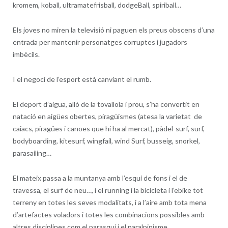
kromem, koball, ultramatefrisball, dodgeBall, spiriball…
Els joves no miren la televisió ni paguen els preus obscens d’una
entrada per mantenir personatges corruptes i jugadors
imbècils.
I el negoci de l’esport està canviant el rumb.
El deport d’aigua, allò de la tovallola i prou, s’ha convertit en
natació en aigües obertes, piragüismes (atesa la varietat de
caiacs, piragües i canoes que hi ha al mercat), pàdel-surf, surf,
bodyboarding, kitesurf, wingfail, wind Surf, busseig, snorkel,
parasailing…
El mateix passa a la muntanya amb l’esqui de fons i el de
travessa, el surf de neu…, i el running i la bicicleta i l’ebike tot
terreny en totes les seves modalitats, i a l’aire amb tota mena
d’artefactes voladors i totes les combinacions possibles amb
altres disciplines com el parasquí i el paralpinisme.