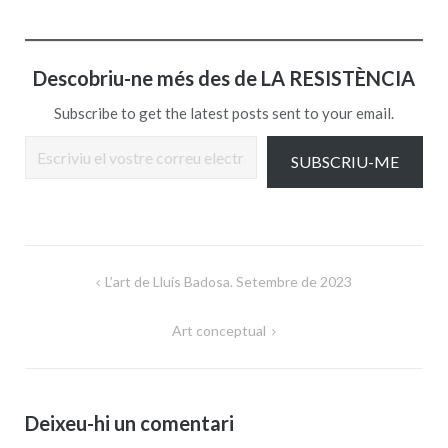
Descobriu-ne més des de LA RESISTÈNCIA
Subscribe to get the latest posts sent to your email.
Escriviu el vostre correu electrònic…
SUBSCRIU-ME
Navegació
L’art de Lluís Badosa. Setembre de 2023
d'entrades
Art conceptual
Deixeu-hi un comentari