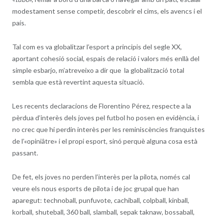
modestament sense competir, descobrir el cims, els avencs i el
país.
Tal com es va globalitzar l’esport a principis del segle XX,
aportant cohesió social, espais de relació i valors més enllà del
simple esbarjo, m’atreveixo a dir que la globalització total
sembla que està revertint aquesta situació.
Les recents declaracions de Florentino Pérez, respecte a la
pèrdua d’interès dels joves pel futbol ho posen en evidència, i
no crec que hi perdin interès per les reminiscències franquistes
de l’«opiniâtre» i el propi esport, sinó perquè alguna cosa està
passant.
De fet, els joves no perden l’interès per la pilota, només cal
veure els nous esports de pilota i de joc grupal que han
aparegut: technoball, punfuvote, cachiball, colpball, kinball,
korball, shuteball, 360 ball, slamball, sepak taknaw, bossaball,