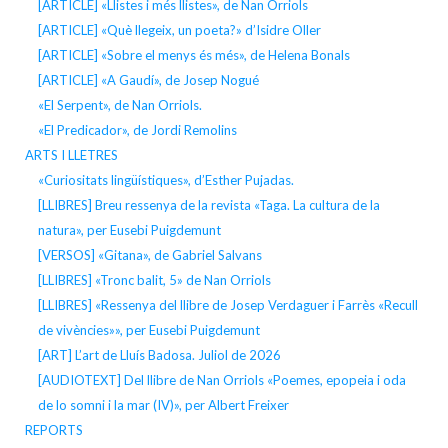
[ARTICLE] «Llistes i més llistes», de Nan Orriols
[ARTICLE] «Què llegeix, un poeta?» d’Isidre Oller
[ARTICLE] «Sobre el menys és més», de Helena Bonals
[ARTICLE] «A Gaudí», de Josep Nogué
«El Serpent», de Nan Orriols.
«El Predicador», de Jordi Remolins
ARTS I LLETRES
«Curiositats lingüístiques», d’Esther Pujadas.
[LLIBRES] Breu ressenya de la revista «Taga. La cultura de la
natura», per Eusebi Puigdemunt
[VERSOS] «Gitana», de Gabriel Salvans
[LLIBRES] «Tronc balit, 5» de Nan Orriols
[LLIBRES] «Ressenya del llibre de Josep Verdaguer i Farrès «Recull
de vivències»», per Eusebi Puigdemunt
[ART] L’art de Lluís Badosa. Juliol de 2026
[AUDIOTEXT] Del llibre de Nan Orriols «Poemes, epopeia i oda
de lo somni i la mar (IV)», per Albert Freixer
REPORTS