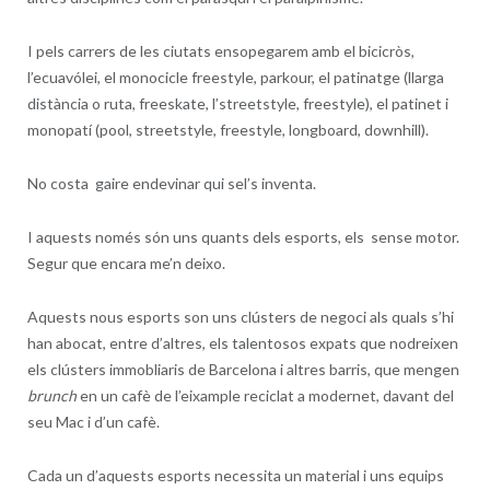
I pels carrers de les ciutats ensopegarem amb el bicicròs,
l’ecuavólei, el monocicle freestyle, parkour, el patinatge (llarga
distància o ruta, freeskate, l’streetstyle, freestyle), el patinet i
monopatí (pool, streetstyle, freestyle, longboard, downhill).
No costa gaire endevinar qui sel’s inventa.
I aquests només són uns quants dels esports, els sense motor.
Segur que encara me’n deixo.
Aquests nous esports son uns clústers de negoci als quals s’hi
han abocat, entre d’altres, els talentosos expats que nodreixen
els clústers immobliaris de Barcelona i altres barris, que mengen
brunch
en un cafè de l’eixample reciclat a modernet, davant del
seu Mac i d’un cafè.
Cada un d’aquests esports necessita un material i uns equips