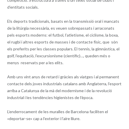
competició. S’estructura a través d’un teixit social de clubs i
d’entitats socials.
Els deports tradicionals, basats en la transmissió oral i mancats
de la litúrgia necessària, es veuen sobrepassats i arraconats
pels esports moderns: el futbol, l’atletisme, el ciclisme, la boxa,
el rugbi i altres esports de masses i de contacte físic, que són
els preferits per les classes populars. El tennis, la gimnàstica, el
golf, l’equitació, l’excursionisme (científic)…, queden més o
menys reservats per a les elits.
Amb uns vint anys de retard i gràcies als viatges i al permanent
contacte dels joves industrials catalans amb Anglaterra, l’esport
arriba a Catalunya de la mà del modernisme i de la revolució
industrial i les tendències higienistes de l’època.
L’enderrocament de les muralles de Barcelona faciliten el
«deportar-se» cap a l’exterior i l’aire lliure.