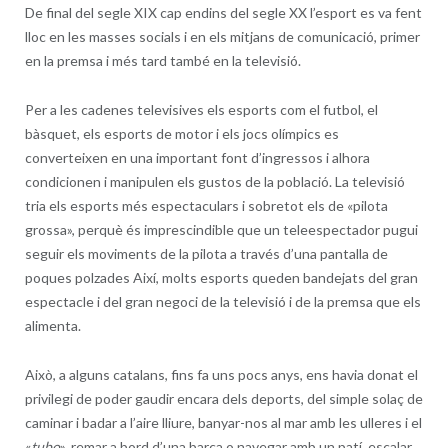
De final del segle XIX cap endins del segle XX l’esport es va fent
lloc en les masses socials i en els mitjans de comunicació, primer
en la premsa i més tard també en la televisió.
Per a les cadenes televisives els esports com el futbol, el
bàsquet, els esports de motor i els jocs olímpics es
converteixen en una important font d’ingressos i alhora
condicionen i manipulen els gustos de la població. La televisió
tria els esports més espectaculars i sobretot els de «pilota
grossa», perquè és imprescindible que un teleespectador pugui
seguir els moviments de la pilota a través d’una pantalla de
poques polzades Així, molts esports queden bandejats del gran
espectacle i del gran negoci de la televisió i de la premsa que els
alimenta.
Això, a alguns catalans, fins fa uns pocs anys, ens havia donat el
privilegi de poder gaudir encara dels deports, del simple solaç de
caminar i badar a l’aire lliure, banyar-nos al mar amb les ulleres i el
«
tubo
», remar a bord d’una barca o navegar amb un patí, escalar