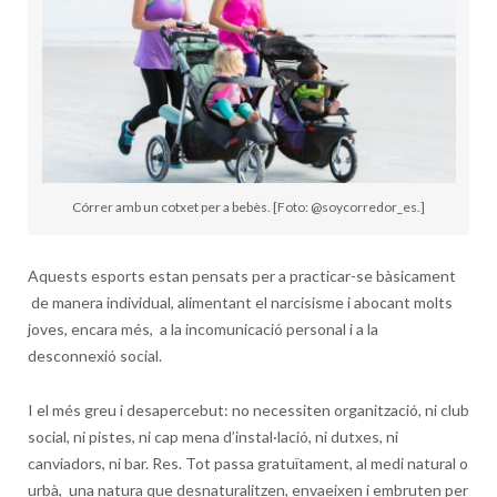
Córrer amb un cotxet per a bebès. [Foto: @soycorredor_es.]
Aquests esports estan pensats per a practicar-se bàsicament
de manera individual, alimentant el narcisisme i abocant molts
joves, encara més, a la incomunicació personal i a la
desconnexió social.
I el més greu i desapercebut: no necessiten organització, ni club
social, ni pistes, ni cap mena d’instal·lació, ni dutxes, ni
canviadors, ni bar. Res. Tot passa gratuïtament, al medi natural o
urbà, una natura que desnaturalitzen, envaeixen i embruten per