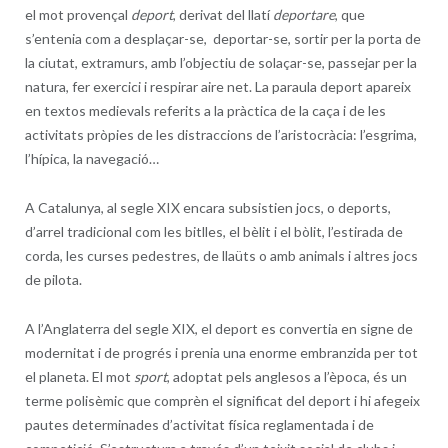
el mot provençal
deport
, derivat del llatí
deportare
, que
s’entenia com a desplaçar-se, deportar-se, sortir per la porta de
la ciutat, extramurs, amb l’objectiu de solaçar-se, passejar per la
natura, fer exercici i respirar aire net. La paraula deport apareix
en textos medievals referits a la pràctica de la caça i de les
activitats pròpies de les distraccions de l’aristocràcia: l’esgrima,
l’hípica, la navegació…
A Catalunya, al segle XIX encara subsistien jocs, o deports,
d’arrel tradicional com les bitlles, el bèlit i el bòlit, l’estirada de
corda, les curses pedestres, de llaüts o amb animals i altres jocs
de pilota.
A l’Anglaterra del segle XIX, el deport es convertia en signe de
modernitat i de progrés i prenia una enorme embranzida per tot
el planeta. El mot
sport
, adoptat pels anglesos a l’època, és un
terme polisèmic que comprèn el significat del deport i hi afegeix
pautes determinades d’activitat física reglamentada i de