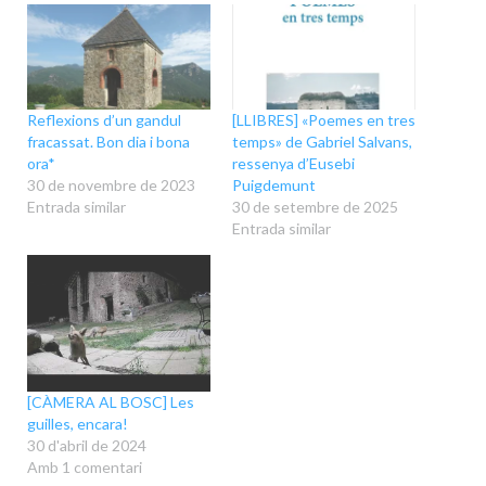
Reflexions d’un gandul
[LLIBRES] «Poemes en tres
fracassat. Bon dia i bona
temps» de Gabriel Salvans,
ora*
ressenya d’Eusebi
30 de novembre de 2023
Puigdemunt
Entrada similar
30 de setembre de 2025
Entrada similar
[CÀMERA AL BOSC] Les
guilles, encara!
30 d'abril de 2024
Amb 1 comentari