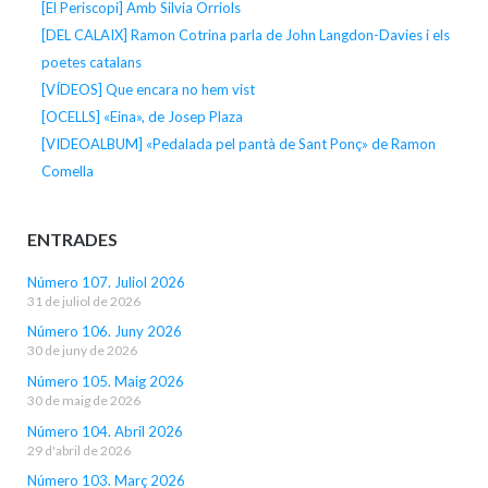
[El Periscopi] Amb Silvia Orriols
[DEL CALAIX] Ramon Cotrina parla de John Langdon-Davies i els
poetes catalans
[VÍDEOS] Que encara no hem vist
[OCELLS] «Eina», de Josep Plaza
[VIDEOALBUM] «Pedalada pel pantà de Sant Ponç» de Ramon
Comella
ENTRADES
Número 107. Juliol 2026
31 de juliol de 2026
Número 106. Juny 2026
30 de juny de 2026
Número 105. Maig 2026
30 de maig de 2026
Número 104. Abril 2026
29 d'abril de 2026
Número 103. Març 2026