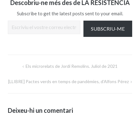
Descobriu-ne més des de LA RESISTÈNCIA
Subscribe to get the latest posts sent to your email.
Escriviu el vostre correu electrònic…
SUBSCRIU-ME
Navegació
Els microrelats de Jordi Remolins. Juliol de 2021
d'entrades
[LLIBRE] Pactes verds en temps de pandèmies, d’Alfons Pérez
Deixeu-hi un comentari