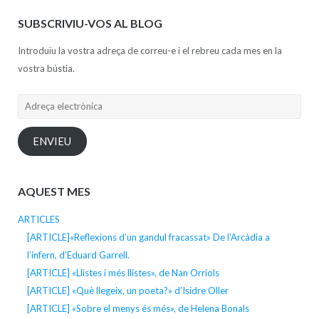
SUBSCRIVIU-VOS AL BLOG
Introduïu la vostra adreça de correu-e i el rebreu cada mes en la
vostra bústia.
Adreça
electrònica
ENVIEU
AQUEST MES
ARTICLES
[ARTICLE]«Reflexions d’un gandul fracassat» De l’Arcàdia a
l’infern, d’Eduard Garrell.
[ARTICLE] «Llistes i més llistes», de Nan Orriols
[ARTICLE] «Què llegeix, un poeta?» d’Isidre Oller
[ARTICLE] «Sobre el menys és més», de Helena Bonals