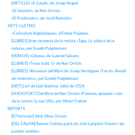
[ARTICLE] «A Gaudí», de Josep Nogué
«El Serpent», de Nan Orriols.
«El Predicador», de Jordi Remolins
ARTS I LLETRES
«Curiositats lingüístiques», d’Esther Pujadas.
[LLIBRES] Breu ressenya de la revista «Taga. La cultura de la
natura», per Eusebi Puigdemunt
[VERSOS] «Gitana», de Gabriel Salvans
[LLIBRES] «Tronc balit, 5» de Nan Orriols
[LLIBRES] «Ressenya del llibre de Josep Verdaguer i Farrès «Recull
de vivències»», per Eusebi Puigdemunt
[ART] L’art de Lluís Badosa. Juliol de 2026
[AUDIOTEXT] Del llibre de Nan Orriols «Poemes, epopeia i oda
de lo somni i la mar (IV)», per Albert Freixer
REPORTS
[El Periscopi] Amb Silvia Orriols
[DEL CALAIX] Ramon Cotrina parla de John Langdon-Davies i els
poetes catalans