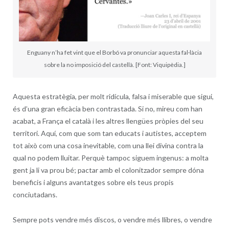
Enguany n’ha fet vint que el Borbó va pronunciar aquesta fal·làcia
sobre la no imposició del castellà. [Font: Viquipèdia.]
Aquesta estratègia, per molt ridícula, falsa i miserable que sigui,
és d’una gran eficàcia ben contrastada. Si no, mireu com han
acabat, a França el català i les altres llengües pròpies del seu
territori. Aquí, com que som tan educats i autistes, acceptem
tot això com una cosa inevitable, com una llei divina contra la
qual no podem lluitar. Perquè tampoc siguem ingenus: a molta
gent ja li va prou bé; pactar amb el colonitzador sempre dóna
beneficis i alguns avantatges sobre els teus propis
conciutadans.
Sempre pots vendre més discos, o vendre més llibres, o vendre