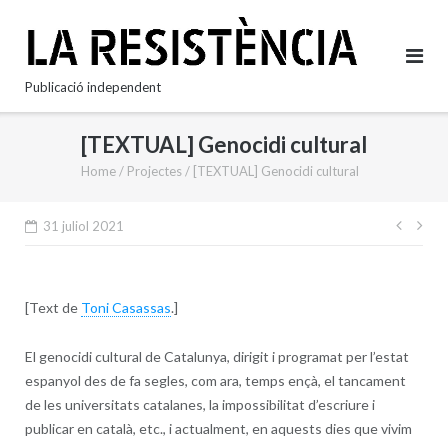
Skip
to
content
Publicació independent
[TEXTUAL] Genocidi cultural
Home
/
Projectes
/
[TEXTUAL] Genocidi cultural
Nave
31 juliol 2021
d'en
[Text de
Toni Casassas
.]
El genocidi cultural de Catalunya, dirigit i programat per l’estat
espanyol des de fa segles, com ara, temps ençà, el tancament
de les universitats catalanes, la impossibilitat d’escriure i
publicar en català, etc., i actualment, en aquests dies que vivim