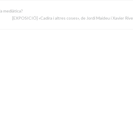
fa mediàtica?
[EXPOSICIÓ] «Cadira i altres coses», de Jordi Maideu i Xavier Riv