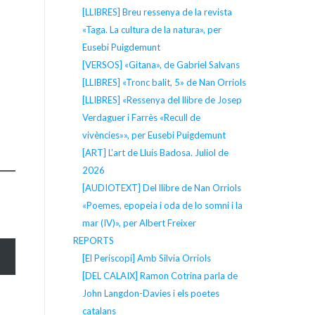
[LLIBRES] Breu ressenya de la revista
«Taga. La cultura de la natura», per
Eusebi Puigdemunt
[VERSOS] «Gitana», de Gabriel Salvans
[LLIBRES] «Tronc balit, 5» de Nan Orriols
[LLIBRES] «Ressenya del llibre de Josep
Verdaguer i Farrès «Recull de
vivències»», per Eusebi Puigdemunt
[ART] L’art de Lluís Badosa. Juliol de
2026
[AUDIOTEXT] Del llibre de Nan Orriols
«Poemes, epopeia i oda de lo somni i la
mar (IV)», per Albert Freixer
REPORTS
[El Periscopi] Amb Silvia Orriols
[DEL CALAIX] Ramon Cotrina parla de
John Langdon-Davies i els poetes
catalans