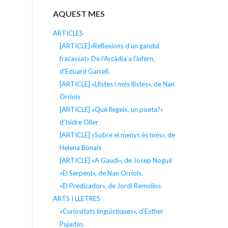
AQUEST MES
ARTICLES
[ARTICLE]«Reflexions d’un gandul
fracassat» De l’Arcàdia a l’infern,
d’Eduard Garrell.
[ARTICLE] «Llistes i més llistes», de Nan
Orriols
[ARTICLE] «Què llegeix, un poeta?»
d’Isidre Oller
[ARTICLE] «Sobre el menys és més», de
Helena Bonals
[ARTICLE] «A Gaudí», de Josep Nogué
«El Serpent», de Nan Orriols.
«El Predicador», de Jordi Remolins
ARTS I LLETRES
«Curiositats lingüístiques», d’Esther
Pujadas.