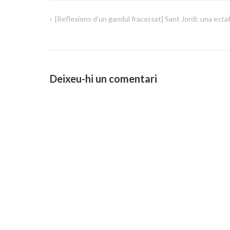
[Reflexions d’un gandul fracassat] Sant Jordi: una esta
Navegació
d'entrades
Deixeu-hi un comentari