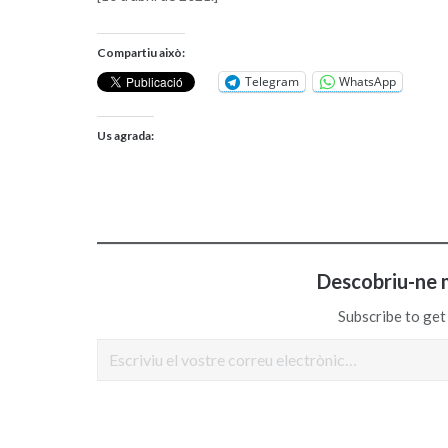
Compartiu això:
Telegram
WhatsApp
Us agrada:
Descobriu-ne 
Subscribe to get 
Escriviu el vostre correu electrònic…