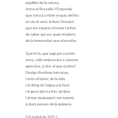
equilibri de la natura,
entre el Rosselló i l’Empordà,
que tresca a ritme esquiu del lloc
on viu el vent, la llum, l’instant
que em separa i m’uneix l’anhel
de saber qui soc quan m’adono
de la immensitat que m’envolta.
Què hi fa, que vagi per corriols
erms, colls emboscats o carenes
agrestes, si tinc el que estimo?
Desigs d’estimar ben prop,
i noto el batec de la vida,
i el dring de l’aigua a la font,
i el gust del vi a frec de llavi,
i el mar xiuxiuejant-me somnis
a dues passes de la quimera.
[10 d’abril de 2021.]