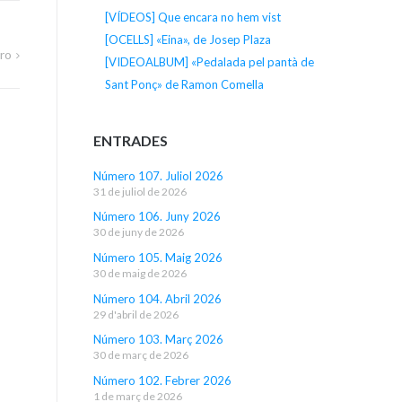
[VÍDEOS] Que encara no hem vist
[OCELLS] «Eina», de Josep Plaza
ero
[VIDEOALBUM] «Pedalada pel pantà de
Sant Ponç» de Ramon Comella
ENTRADES
Número 107. Juliol 2026
31 de juliol de 2026
Número 106. Juny 2026
30 de juny de 2026
Número 105. Maig 2026
30 de maig de 2026
Número 104. Abril 2026
29 d'abril de 2026
Número 103. Març 2026
30 de març de 2026
Número 102. Febrer 2026
1 de març de 2026