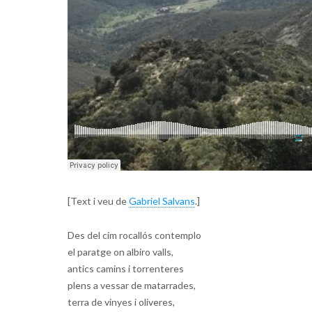
[Text i veu de
Gabriel Salvans
.]
Des del cim rocallós contemplo
el paratge on albiro valls,
antics camins i torrenteres
plens a vessar de matarrades,
terra de vinyes i oliveres,