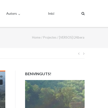
Autors
Inici
Home
/
Projectes
/
[VERSOS] L’Albera
Navegació
d'entrades
BENVINGUTS!