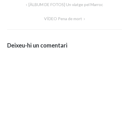
Navegació
[ÀLBUM DE FOTOS] Un viatge pel Marroc
d'entrades
VÍDEO Pena de mort
Deixeu-hi un comentari