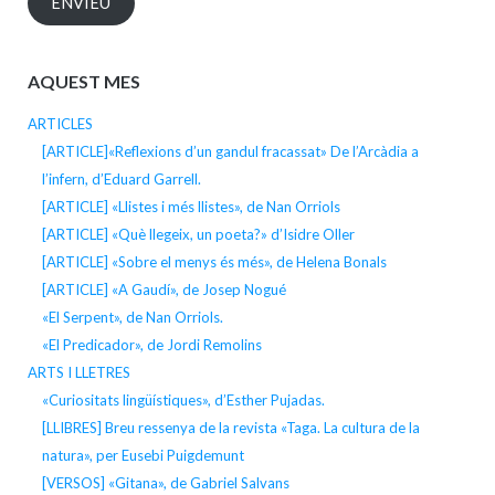
ENVIEU
AQUEST MES
ARTICLES
[ARTICLE]«Reflexions d’un gandul fracassat» De l’Arcàdia a
l’infern, d’Eduard Garrell.
[ARTICLE] «Llistes i més llistes», de Nan Orriols
[ARTICLE] «Què llegeix, un poeta?» d’Isidre Oller
[ARTICLE] «Sobre el menys és més», de Helena Bonals
[ARTICLE] «A Gaudí», de Josep Nogué
«El Serpent», de Nan Orriols.
«El Predicador», de Jordi Remolins
ARTS I LLETRES
«Curiositats lingüístiques», d’Esther Pujadas.
[LLIBRES] Breu ressenya de la revista «Taga. La cultura de la
natura», per Eusebi Puigdemunt
[VERSOS] «Gitana», de Gabriel Salvans