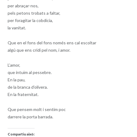
per abraçar-nos,
pels petons trobats a faltar,
per foragitar la cobdícia,
la vanitat.
Que en el fons del fons només ens cal escoltar
algú que ens cridi pel nom, i amor.
L’amor,
que intuïm al pessebre.
En la pau,
de la branca d’olivera.
En la fraternitat.
Que pensem molt i sentim poc
darrere la porta barrada.
Compartiu això: