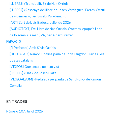
[LLIBRES] «Tronc balit, 5» de Nan Orriols
[LLIBRES] «Ressenya del llibre de Josep Verdaguer i Farrès «Recull
de vivències»», per Eusebi Puigdemunt
[ART] L’art de Lluís Badosa. Juliol de 2026
[AUDIOTEXT] Del llibre de Nan Orriols «Poemes, epopeia i oda
de lo somni i la mar (IV)», per Albert Freixer
REPORTS
[El Periscopi] Amb Silvia Orriols
[DEL CALAIX] Ramon Cotrina parla de John Langdon-Davies i els
poetes catalans
[VÍDEOS] Que encara no hem vist
[OCELLS] «Eina», de Josep Plaza
[VIDEOALBUM] «Pedalada pel pantà de Sant Ponç» de Ramon
Comella
ENTRADES
Número 107. Juliol 2026