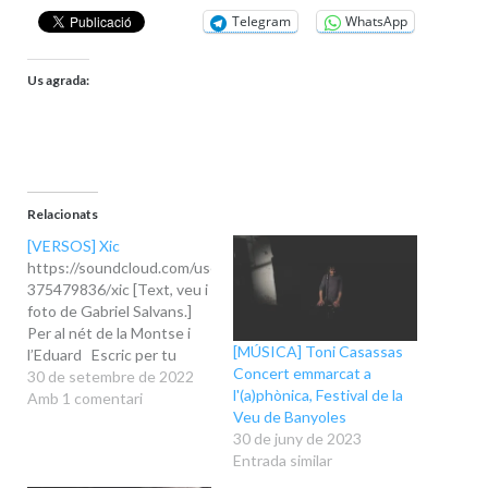
Telegram
WhatsApp
Us agrada:
Relacionats
[VERSOS] Xic
https://soundcloud.com/user-
375479836/xic [Text, veu i
foto de Gabriel Salvans.]
Per al nét de la Montse i
[MÚSICA] Toni Casassas
l’Eduard Escric per tu
Concert emmarcat a
Martí, xic, en la sequera i la
30 de setembre de 2022
l'(a)phònica, Festival de la
calor d’aquest agost i en
Amb 1 comentari
Veu de Banyoles
l’alegria gran de veure’t el
30 de juny de 2023
primer son. Pensant en
Entrada similar
tots i tants camins que
hauràs de descobrir tot…