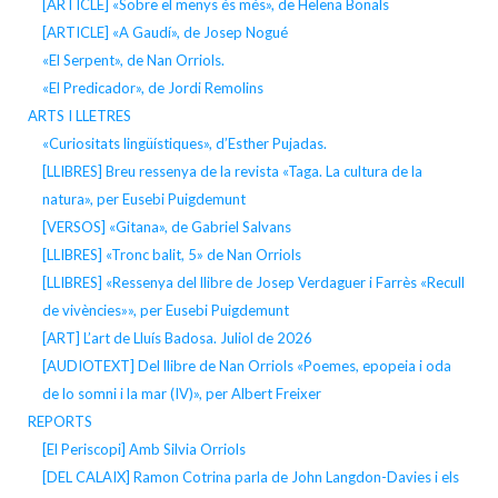
[ARTICLE] «Sobre el menys és més», de Helena Bonals
[ARTICLE] «A Gaudí», de Josep Nogué
«El Serpent», de Nan Orriols.
«El Predicador», de Jordi Remolins
ARTS I LLETRES
«Curiositats lingüístiques», d’Esther Pujadas.
[LLIBRES] Breu ressenya de la revista «Taga. La cultura de la
natura», per Eusebi Puigdemunt
[VERSOS] «Gitana», de Gabriel Salvans
[LLIBRES] «Tronc balit, 5» de Nan Orriols
[LLIBRES] «Ressenya del llibre de Josep Verdaguer i Farrès «Recull
de vivències»», per Eusebi Puigdemunt
[ART] L’art de Lluís Badosa. Juliol de 2026
[AUDIOTEXT] Del llibre de Nan Orriols «Poemes, epopeia i oda
de lo somni i la mar (IV)», per Albert Freixer
REPORTS
[El Periscopi] Amb Silvia Orriols
[DEL CALAIX] Ramon Cotrina parla de John Langdon-Davies i els