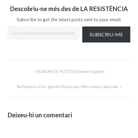
Descobriu-ne més des de LA RESISTÈNCIA
Subscribe to get the latest posts sent to your email.
Escriviu el vostre correu electrònic…
SUBSCRIU-ME
Navegació
[ÀLBUM DE FOTOS] Sempre Egipte
d'entrades
Reflexions d’un gandul fracassat. Mircorelat canicular
Deixeu-hi un comentari