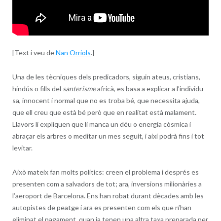
[Text i veu de
Nan Orriols
.]
Una de les tècniques dels predicadors, siguin ateus, cristians,
hindús o fills del
santerisme
africà, es basa a explicar a l’individu
sa, innocent i normal que no es troba bé, que necessita ajuda,
que ell creu que està bé però que en realitat està malament.
Llavors li expliquen que li manca un déu o energia còsmica i
abraçar els arbres o meditar un mes seguit, i així podrà fins i tot
levitar.
Això mateix fan molts polítics: creen el problema i després es
presenten com a salvadors de tot; ara, inversions milionàries a
l’aeroport de Barcelona. Ens han robat durant dècades amb les
autopistes de peatge i ara es presenten com els que n’han
eliminat el pagament, quan ja tenen una altra taxa preparada per