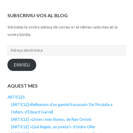
SUBSCRIVIU-VOS AL BLOG
Introduïu la vostra adreça de correu-e i el rebreu cada mes en la
vostra bústia.
Adreça
electrònica
ENVIEU
AQUEST MES
ARTICLES
[ARTICLE]«Reflexions d’un gandul fracassat» De l’Arcàdia a
l’infern, d’Eduard Garrell.
[ARTICLE] «Llistes i més llistes», de Nan Orriols
[ARTICLE] «Què llegeix, un poeta?» d’Isidre Oller