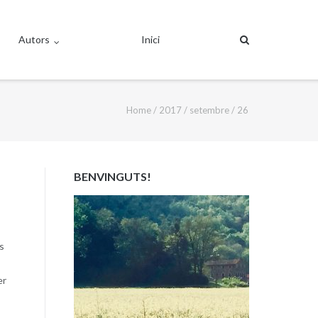
Autors
Inici
Home
/
2017
/
setembre
/
26
BENVINGUTS!
s
er