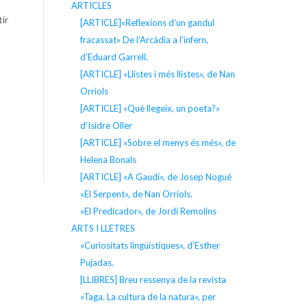
ARTICLES
ir
[ARTICLE]«Reflexions d’un gandul
fracassat» De l’Arcàdia a l’infern,
d’Eduard Garrell.
[ARTICLE] «Llistes i més llistes», de Nan
Orriols
[ARTICLE] «Què llegeix, un poeta?»
d’Isidre Oller
[ARTICLE] «Sobre el menys és més», de
Helena Bonals
[ARTICLE] «A Gaudí», de Josep Nogué
«El Serpent», de Nan Orriols.
«El Predicador», de Jordi Remolins
ARTS I LLETRES
«Curiositats lingüístiques», d’Esther
Pujadas.
[LLIBRES] Breu ressenya de la revista
«Taga. La cultura de la natura», per