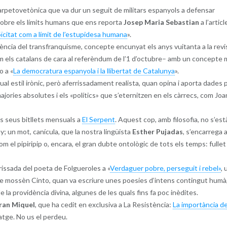
arpetovetònica que va dur un seguit de militars espanyols a defensar
 sobre els límits humans que ens reporta
Josep Maria Sebastian
a l’articl
roïcitat com a límit de l’estupidesa humana
».
ència del transfranquisme, concepte encunyat els anys vuitanta a la revi
tim els catalans de cara al referèndum de l’1 d’octubre– amb un concepte
o a «
La democratura espanyola i la llibertat de Catalunya
».
ual estil irònic, però aferrissadament realista, quan opina i aporta dades 
majories absolutes i els «polítics» que s’eternitzen en els càrrecs, com Joa
s seus bitllets mensuals a
El Serpent
. Aquest cop, amb filosofia, no s’est
ny; un mot, canícula, que la nostra lingüista
Esther Pujadas
, s’encarrega a
com el pipiripip o, encara, el gran dubte ontològic de tots els temps: fullet
issada del poeta de Folgueroles a «
Verdaguer pobre, perseguit i rebel»
, 
 de mossèn Cinto, quan va escriure unes poesies d’intens contingut humà
 la providència divina, algunes de les quals fins fa poc inèdites.
ran Miquel
, que ha cedit en exclusiva a La Resistència:
La importància de
satge. No us el perdeu.