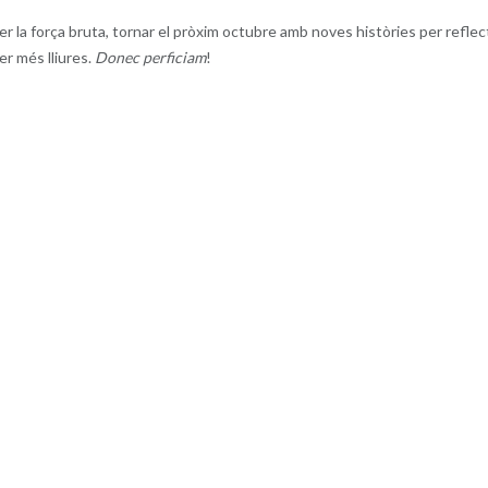
r la força bruta, tornar el pròxim octubre amb noves històries per reflect
er més lliures.
Donec perficiam
!