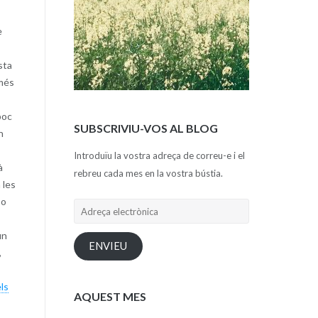
e
sta
 més
poc
SUBSCRIVIU-VOS AL BLOG
n
Introduïu la vostra adreça de correu-e i el
à
rebreu cada mes en la vostra bústia.
 les
 o
Adreça
electrònica
un
ENVIEU
,
ls
AQUEST MES