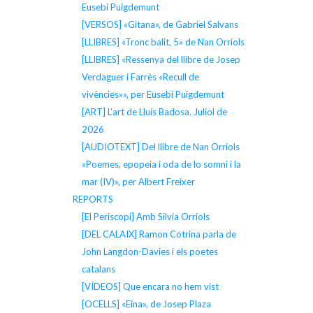
Eusebi Puigdemunt
[VERSOS] «Gitana», de Gabriel Salvans
[LLIBRES] «Tronc balit, 5» de Nan Orriols
[LLIBRES] «Ressenya del llibre de Josep
Verdaguer i Farrès «Recull de
vivències»», per Eusebi Puigdemunt
[ART] L’art de Lluís Badosa. Juliol de
2026
[AUDIOTEXT] Del llibre de Nan Orriols
«Poemes, epopeia i oda de lo somni i la
mar (IV)», per Albert Freixer
REPORTS
[El Periscopi] Amb Silvia Orriols
[DEL CALAIX] Ramon Cotrina parla de
John Langdon-Davies i els poetes
catalans
[VÍDEOS] Que encara no hem vist
[OCELLS] «Eina», de Josep Plaza