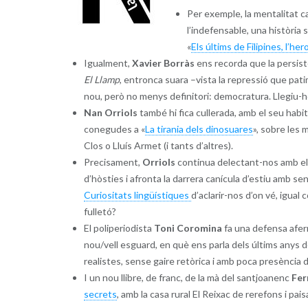
Per exemple, la mentalitat c
l’indefensable, una història
«
Els últims de Filipines, l’he
Igualment,
Xavier Borràs
ens recorda que la persist
El Llamp
, entronca suara –vista la repressió que pa
nou, però no menys definitori: democratura. Llegiu-h
Nan Orriols
també hi fica cullerada, amb el seu habit
conegudes a «
La tirania dels dinosuares
», sobre les 
Clos o Lluís Armet (i tants d’altres).
Precisament,
Orriols
continua delectant-nos amb el
d’hòsties i afronta la darrera canícula d’estiu amb se
Curiositats lingüístiques
d’aclarir-nos d’on vé, igual 
fulletó?
El poliperiodista
Toni Coromina
fa una defensa aferr
nou/vell esguard, en què ens parla dels últims anys
realistes, sense gaire retòrica i amb poca presència de
I un nou llibre, de franc, de la mà del santjoanenc
Fer
secrets
, amb la casa rural El Reixac de rerefons i pai