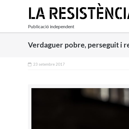
Skip
to
content
Publicació independent
Verdaguer pobre, perseguit i r
23 setembre 2017