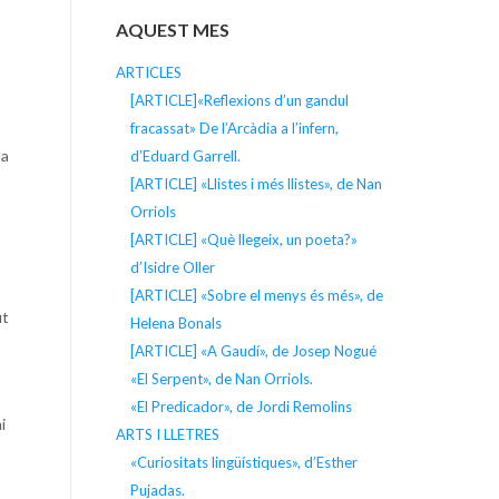
AQUEST MES
ARTICLES
[ARTICLE]«Reflexions d’un gandul
fracassat» De l’Arcàdia a l’infern,
la
d’Eduard Garrell.
[ARTICLE] «Llistes i més llistes», de Nan
Orriols
[ARTICLE] «Què llegeix, un poeta?»
d’Isidre Oller
[ARTICLE] «Sobre el menys és més», de
ut
Helena Bonals
[ARTICLE] «A Gaudí», de Josep Nogué
«El Serpent», de Nan Orriols.
«El Predicador», de Jordi Remolins
i
ARTS I LLETRES
«Curiositats lingüístiques», d’Esther
Pujadas.