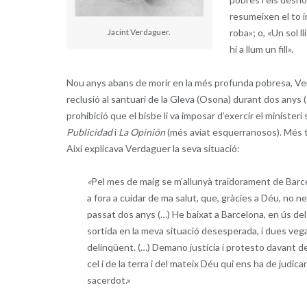
resumeixen el to ir
Jacint Verdaguer.
roba»; o, «Un sol ll
hi a llum un fill».
Nou anys abans de morir en la més profunda pobresa, Ve
reclusió al santuari de la Gleva (Osona) durant dos anys (
prohibició que el bisbe li va imposar d’exercir el minister
Publicidad
i
La Opinión
(més aviat esquerranosos). Més ta
Així explicava Verdaguer la seva situació:
«
Pel mes de maig se m’allunyà traïdorament de Barce
a fora a cuidar de ma salut, que, gràcies a Déu, no n
passat dos anys (…) He baixat a Barcelona, en ús del 
sortida en la meva situació desesperada, i dues veg
delinqüent. (…) Demano justícia i protesto davant de
cel i de la terra i del mateix Déu qui ens ha de judica
sacerdot.»