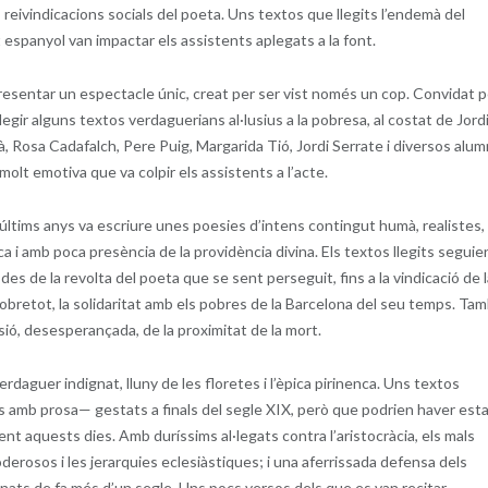
s reivindicacions socials del poeta. Uns textos que llegits l’endemà del
 espanyol van impactar els assistents aplegats a la font.
presentar un espectacle únic, creat per ser vist només un cop. Convidat p
llegir alguns textos verdaguerians al·lusius a la pobresa, al costat de Jord
à, Rosa Cadafalch, Pere Puig, Margarida Tió, Jordi Serrate i diversos alu
molt emotiva que va colpir els assistents a l’acte.
últims anys va escriure unes poesies d’intens contingut humà, realistes,
ca i amb poca presència de la providència divina. Els textos llegits seguie
 des de la revolta del poeta que se sent perseguit, fins a la vindicació de 
sobretot, la solidaritat amb els pobres de la Barcelona del seu temps. Ta
sió, desesperançada, de la proximitat de la mort.
rdaguer indignat, lluny de les floretes i l’èpica pirinenca. Uns textos
s amb prosa— gestats a finals del segle XIX, però que podrien haver est
nt aquests dies. Amb duríssims al·legats contra l’aristocràcia, els mals
derosos i les jerarquies eclesiàstiques; i una aferrissada defensa dels
nats de fa més d’un segle. Uns pocs versos dels que es van recitar