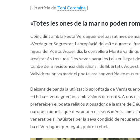
[Un article de
Toni Coromina
.]
«Totes les ones de la mar no poden rom
Coincidint amb la Festa Verdaguer del passat mes de maig
«Verdaguer Segrestat. L’apropiació del mite durant el fra
figura del Poeta. Aquell dia, la consellera Munté va dir 
«realitat és tossuda, i les seves paraules i el seu llegat d
també de la resistència dels ideals i de llibertat». Aquest
Vallvidrera on va morir el poeta, ara convertida en muse
Deixant de banda la utilització aprofitada de Verdaguer p
—i hi ha— verdaguerians amb visions diferents. A uns els
prefereixen el poeta religiós glossador de la mare de Déu
natura; o aquells que destaquen els seus mèrits com a in
venerat pels lingüistes per la seva condició de recuperado
ha el Verdaguer perseguit, pobre i rebel.