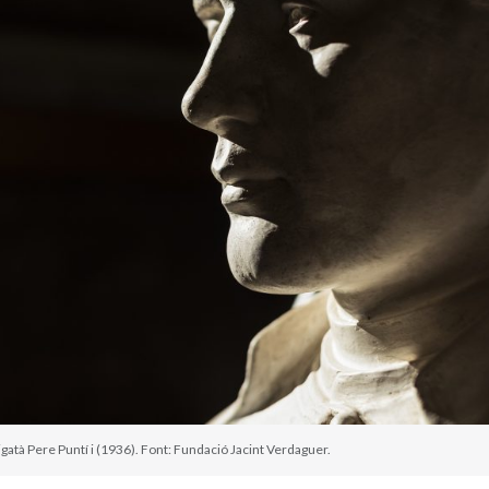
vigatà Pere Puntí i (1936). Font: Fundació Jacint Verdaguer.