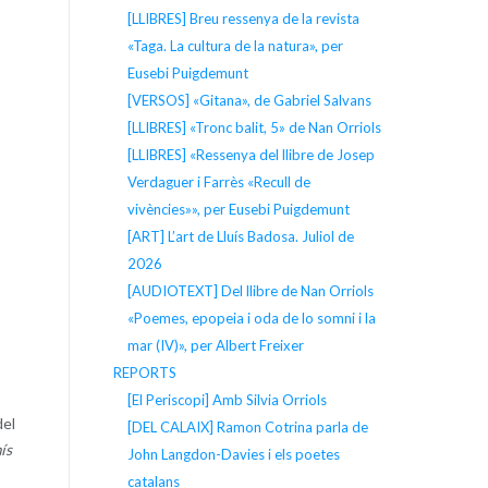
[LLIBRES] Breu ressenya de la revista
«Taga. La cultura de la natura», per
Eusebi Puigdemunt
[VERSOS] «Gitana», de Gabriel Salvans
[LLIBRES] «Tronc balit, 5» de Nan Orriols
[LLIBRES] «Ressenya del llibre de Josep
Verdaguer i Farrès «Recull de
vivències»», per Eusebi Puigdemunt
[ART] L’art de Lluís Badosa. Juliol de
2026
[AUDIOTEXT] Del llibre de Nan Orriols
«Poemes, epopeia i oda de lo somni i la
mar (IV)», per Albert Freixer
REPORTS
[El Periscopi] Amb Silvia Orriols
del
[DEL CALAIX] Ramon Cotrina parla de
ís
John Langdon-Davies i els poetes
catalans