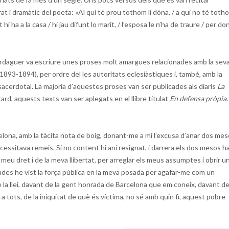
at i dramàtic del poeta: «Al qui té prou tothom li dóna, / a qui no té totho
it hi ha a la casa / hi jau difunt lo marit, / l’esposa le n’ha de traure / per do
rdaguer va escriure unes proses molt amargues relacionades amb la sev
1893-1894), per ordre del les autoritats eclesiàstiques i, també, amb la
i sacerdotal. La majoria d’aquestes proses van ser publicades als diaris
La
rd, aquests texts van ser aplegats en el llibre titulat
En defensa pròpia.
lona, amb la tàcita nota de boig, donant-me a mi l’excusa d’anar dos me
ecessitava remeis. Si no content hi aní resignat, i darrera els dos mesos h
meu dret i de la meva llibertat, per arreglar els meus assumptes i obrir u
ades he vist la força pública en la meva posada per agafar-me com un
 la llei, davant de la gent honrada de Barcelona que em coneix, davant de
r a tots, de la iniquitat de què és víctima, no sé amb quin fi, aquest pobre