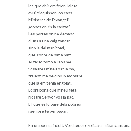
los que ahir em feien l’aleta
avui m’aquissen los cans.
Ministres de l’evangeli,
¿doncs on és la caritat?
Les portes on ne demano
d’una a una veig tancar,
sinó la del manicomi,
que s’obre de bat a bat!
Al fer lo tomb a l’abisme
vosaltres m’heu dat la mà,
traient-me de dins lo monstre
que ja em tenia engolat.
L’obra bona que m’heu feta
Nostre Senyor vos la pac,
Ell que és lo pare dels pobres
i sempre té per pagar.
En un poema inèdit, Verdaguer explicava, mitjançant una 