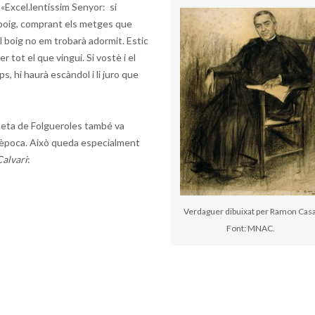
 «Excel.lentíssim Senyor: si
r boig, comprant els metges que
ol boig no em trobarà adormit. Estic
r tot el que vingui. Si vostè i el
, hi haurà escàndol i li juro que
poeta de Folgueroles també va
l’època. Això queda especialment
Calvari
:
Verdaguer dibuixat per Ramon Casa
Font: MNAC.