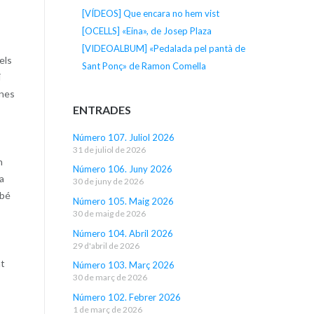
[VÍDEOS] Que encara no hem vist
[OCELLS] «Eina», de Josep Plaza
[VIDEOALBUM] «Pedalada pel pantà de
els
Sant Ponç» de Ramon Comella
i
mnes
ENTRADES
Número 107. Juliol 2026
31 de juliol de 2026
n
Número 106. Juny 2026
la
30 de juny de 2026
mbé
Número 105. Maig 2026
30 de maig de 2026
Número 104. Abril 2026
29 d'abril de 2026
at
Número 103. Març 2026
30 de març de 2026
Número 102. Febrer 2026
1 de març de 2026