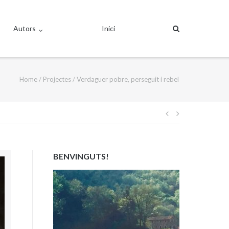
Autors
Inici
Home
/
Projectes
/
Verdaguer pobre, perseguit i rebel
Navegació
d'entrades
BENVINGUTS!