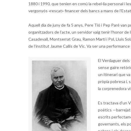
1880 i 1990, que tenien en comú la rebel·lia personal i le
vergonyós «rescat» financer dels bancs a mans de l’Estat
Aquell dia de juny de fa 5 anys, Pere Tió i Pep Paré van 
organitzadors de l’acte, un servidor vaig tenir l’honor de 
Casadevall, Montserrat Grau, Ramon Martí i Pol, Lluís Sol
de l’institut Jaume Callís de Vic. Va ser una performance 
El Verdaguer dels 
sense gaire retòri
un itinerari que va
pròpia pobresa i, 
la corprenedora vi
Es tractava d’un Ve
poètics —barrejat
escrits perfectame
governants, els po
pobres i els desno