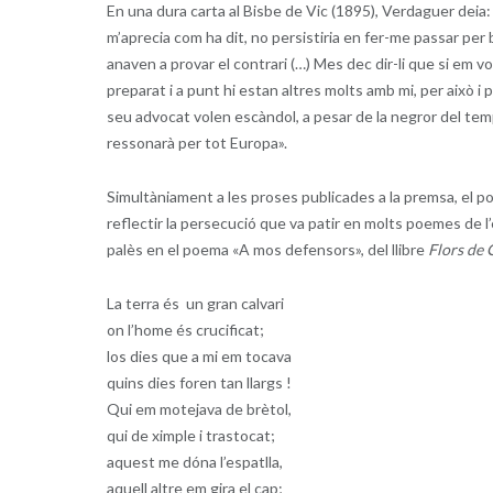
En una dura carta al Bisbe de Vic (1895), Verdaguer deia:
m’aprecia com ha dit, no persistiria en fer-me passar pe
anaven a provar el contrari (…) Mes dec dir-li que si em v
preparat i a punt hi estan altres molts amb mi, per això i pe
seu advocat volen escàndol, a pesar de la negror del temps
ressonarà per tot Europa».
Simultàniament a les proses publicades a la premsa, el 
reflectir la persecució que va patir en molts poemes de 
palès en el poema «A mos defensors», del llibre
Flors de 
La terra és un gran calvari
on l’home és crucificat;
los dies que a mi em tocava
quins dies foren tan llargs !
Qui em motejava de brètol,
qui de ximple i trastocat;
aquest me dóna l’espatlla,
aquell altre em gira el cap;