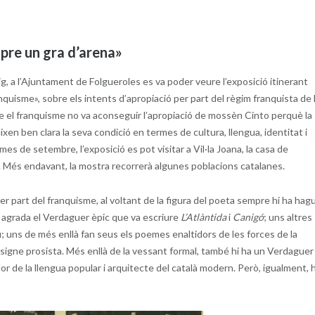
pre un gra d’arena»
, a l’Ajuntament de Folgueroles es va poder veure l’exposició itinerant
nquisme», sobre els intents d’apropiació per part del règim franquista de 
que el franquisme no va aconseguir l’apropiació de mossèn Cinto perquè la
eixen ben clara la seva condició en termes de cultura, llengua, identitat i
 mes de setembre, l’exposició es pot visitar a Vil·la Joana, la casa de
u. Més endavant, la mostra recorrerà algunes poblacions catalanes.
er part del franquisme, al voltant de la figura del poeta sempre hi ha hag
 agrada el Verdaguer èpic que va escriure
L’Atlàntida
i
Canigó
; uns altres
; uns de més enllà fan seus els poemes enaltidors de les forces de la
signe prosista. Més enllà de la vessant formal, també hi ha un Verdaguer
r de la llengua popular i arquitecte del català modern. Però, igualment, h