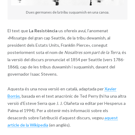
Dues germanes de la tribu suquamish en una canoa.
El text que
La Resistència
us ofereix avui, l’anomenat
«Missatge del gran cap Seattle, de la tribu dewamish, al
president dels Estats Units, Franklin Pierce», conegut
posteriorment sota el nom de
Nosaltres som part de la Terra
, és
la versió del discurs pronunciat el 1854 per Seattle (vers 1786-
1866), cap de les tribus duwamish i suquamish, davant del
governador Isaac Stevens.
Aquesta és una nova versió en català, adaptada per
Xavier
Borràs
, basada en el text anacrònic de Ted Perry (hi ha una altra
versió d’Esteve Serra que J. J. Olañeta va editar per Hesperus a
Palma el 1994). Per a obtenir més informació sobre els
desacords sobre l’atribució d’aquest discurs, vegeu
aquest
article de la Wikipedia
(en anglès).