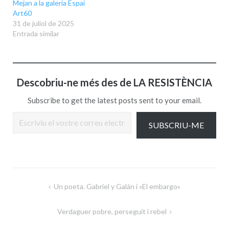
Mejan a la galeria Espai
Art60
31 de juliol de 2025
Entrada similar
Descobriu-ne més des de LA RESISTÈNCIA
Subscribe to get the latest posts sent to your email.
Escriviu el vostre correu electrònic…
SUBSCRIU-ME
Navegació
Un poeta. Gabriel y Galán i «El embargo»
d'entrades
Verdaguer pobre, perseguit i rebel