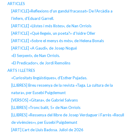
ARTICLES
[ARTICLE]«Reflexions d’un gandul fracassat» De l’Arcàdia a
l’infern, d’Eduard Garrell.
[ARTICLE] «Llistes i més llistes», de Nan Orriols
[ARTICLE] «Què llegeix, un poeta?» d’Isidre Oller
[ARTICLE] «Sobre el menys és més», de Helena Bonals
[ARTICLE] «A Gaudí», de Josep Nogué
«El Serpent», de Nan Orriols.
«El Predicador», de Jordi Remolins
ARTS I LLETRES
«Curiositats lingüístiques», d’Esther Pujadas.
[LLIBRES] Breu ressenya de la revista «Taga. La cultura de la
natura», per Eusebi Puigdemunt
[VERSOS] «Gitana», de Gabriel Salvans
[LLIBRES] «Tronc balit, 5» de Nan Orriols
[LLIBRES] «Ressenya del llibre de Josep Verdaguer i Farrès «Recull
de vivències»», per Eusebi Puigdemunt
[ART] L’art de Lluís Badosa. Juliol de 2026