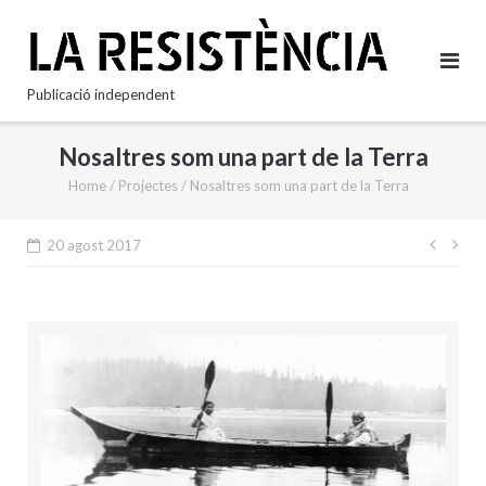
Skip
to
content
Publicació independent
Nosaltres som una part de la Terra
Home
/
Projectes
/
Nosaltres som una part de la Terra
Nave
20 agost 2017
d'en