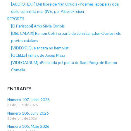
[AUDIOTEXT] Del llibre de Nan Orriols «Poemes, epopeia i oda
de lo somni i la mar (IV)», per Albert Freixer
REPORTS
[El Periscopi] Amb Silvia Orriols
[DEL CALAIX] Ramon Cotrina parla de John Langdon-Davies i els
poetes catalans
[VÍDEOS] Que encara no hem vist
[OCELLS] «Eina», de Josep Plaza
[VIDEOALBUM] «Pedalada pel pantà de Sant Ponç» de Ramon
Comella
ENTRADES
Número 107. Juliol 2026
31 de juliol de 2026
Número 106. Juny 2026
30 de juny de 2026
Número 105. Maig 2026