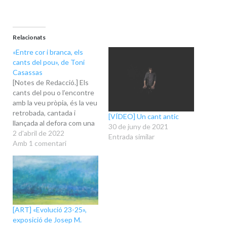
Relacionats
«Entre cor i branca, els
cants del pou», de Toni
Casassas
[Notes de Redacció.] Els
cants del pou o l’encontre
amb la veu pròpia, és la veu
retrobada, cantada i
[VÍDEO] Un cant antic
llançada al defora com una
30 de juny de 2021
brama, o una crida. És una
2 d'abril de 2022
Entrada similar
veu nova i antiga alhora
Amb 1 comentari
que és tronc i branca dels
cants antics catalans. Un
crit o un lament que surt…
[ART] «Evolució 23-25»,
exposició de Josep M.