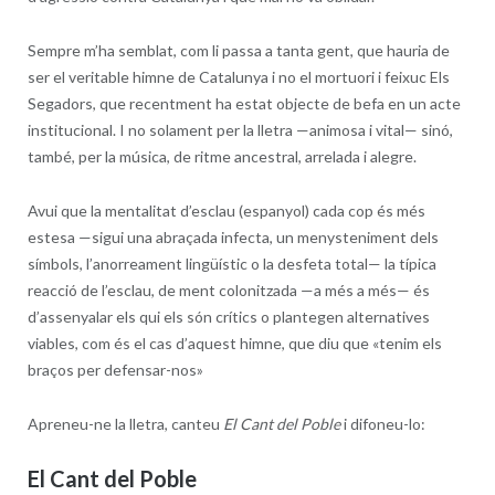
Sempre m’ha semblat, com li passa a tanta gent, que hauria de
ser el veritable himne de Catalunya i no el mortuori i feixuc Els
Segadors, que recentment ha estat objecte de befa en un acte
institucional. I no solament per la lletra —animosa i vital— sinó,
també, per la música, de ritme ancestral, arrelada i alegre.
Avui que la mentalitat d’esclau (espanyol) cada cop és més
estesa —sigui una abraçada infecta, un menysteniment dels
símbols, l’anorreament lingüístic o la desfeta total— la típica
reacció de l’esclau, de ment colonitzada —a més a més— és
d’assenyalar els qui els són crítics o plantegen alternatives
viables, com és el cas d’aquest himne, que diu que «tenim els
braços per defensar-nos»
Apreneu-ne la lletra, canteu
El Cant del Poble
i difoneu-lo:
El Cant del Poble