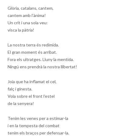
Glòria, catalans, cantem,
cantem amb l’ànima!
Un crit i una sola veu:
visca la pàtria!
La nostra terra és redimida.
El gran moment és arribat.
Fora els ultratges. Lluny la mentida.
Ningú ens prendrà la nostra llibertat!
Joia que ha inflamat el cel,
falç i ginesta.
Vola sobre el front l’estel
de la senyera!
Tenim les venes per a estimar-la
i en la tempesta del combat
tenim els braços per defensar-la.