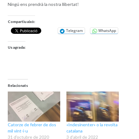
Ningú ens prendrà la nostra llibertat!
Compartiu això:
Telegram
WhatsApp
Us agrada:
Relacionats
Catorze de febrer de dos
«Indesinenter» o la revolta
mil vint-i-u
catalana
31 d'octubre de 2020
3 d'abril de 2022