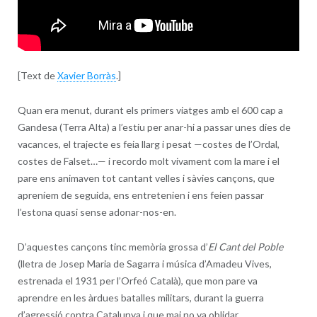
[Text de
Xavier Borràs
.]
Quan era menut, durant els primers viatges amb el 600 cap a
Gandesa (Terra Alta) a l’estiu per anar-hi a passar unes dies de
vacances, el trajecte es feia llarg i pesat —costes de l’Ordal,
costes de Falset…— i recordo molt vivament com la mare i el
pare ens animaven tot cantant velles i sàvies cançons, que
apreníem de seguida, ens entretenien i ens feien passar
l’estona quasi sense adonar-nos-en.
D’aquestes cançons tinc memòria grossa d’
El Cant del Poble
(lletra de Josep Maria de Sagarra i música d’Amadeu Vives,
estrenada el 1931 per l’Orfeó Català), que mon pare va
aprendre en les àrdues batalles militars, durant la guerra
d’agressió contra Catalunya i que mai no va oblidar.