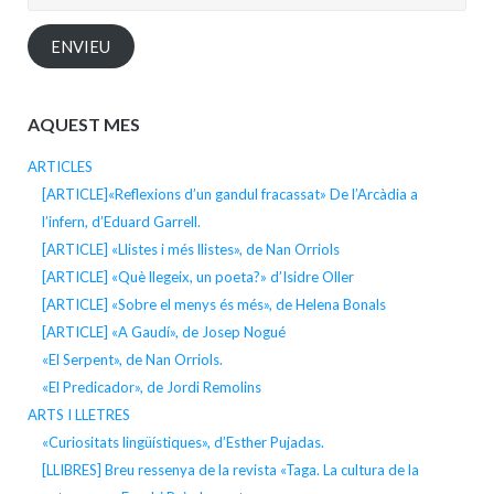
electrònica
ENVIEU
AQUEST MES
ARTICLES
[ARTICLE]«Reflexions d’un gandul fracassat» De l’Arcàdia a
l’infern, d’Eduard Garrell.
[ARTICLE] «Llistes i més llistes», de Nan Orriols
[ARTICLE] «Què llegeix, un poeta?» d’Isidre Oller
[ARTICLE] «Sobre el menys és més», de Helena Bonals
[ARTICLE] «A Gaudí», de Josep Nogué
«El Serpent», de Nan Orriols.
«El Predicador», de Jordi Remolins
ARTS I LLETRES
«Curiositats lingüístiques», d’Esther Pujadas.
[LLIBRES] Breu ressenya de la revista «Taga. La cultura de la