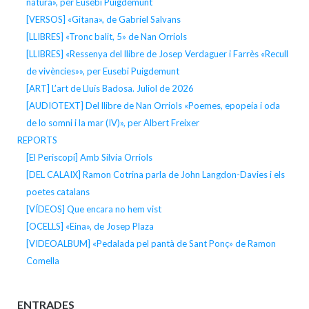
natura», per Eusebi Puigdemunt
[VERSOS] «Gitana», de Gabriel Salvans
[LLIBRES] «Tronc balit, 5» de Nan Orriols
[LLIBRES] «Ressenya del llibre de Josep Verdaguer i Farrès «Recull
de vivències»», per Eusebi Puigdemunt
[ART] L’art de Lluís Badosa. Juliol de 2026
[AUDIOTEXT] Del llibre de Nan Orriols «Poemes, epopeia i oda
de lo somni i la mar (IV)», per Albert Freixer
REPORTS
[El Periscopi] Amb Silvia Orriols
[DEL CALAIX] Ramon Cotrina parla de John Langdon-Davies i els
poetes catalans
[VÍDEOS] Que encara no hem vist
[OCELLS] «Eina», de Josep Plaza
[VIDEOALBUM] «Pedalada pel pantà de Sant Ponç» de Ramon
Comella
ENTRADES