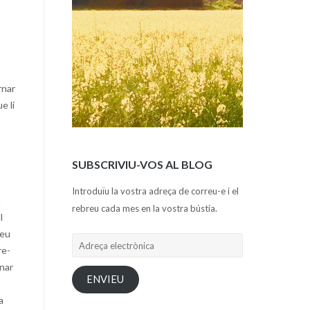
rnar
e li
SUBSCRIVIU-VOS AL BLOG
Introduïu la vostra adreça de correu-e i el
a
rebreu cada mes en la vostra bústia.
l
seu
Adreça
re-
electrònica
onar
ENVIEU
a