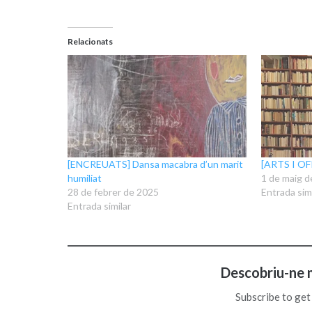
Relacionats
[ENCREUATS] Dansa macabra d’un marit
[ARTS I OFI
humiliat
1 de maig d
28 de febrer de 2025
Entrada simi
Entrada similar
Descobriu-ne 
Subscribe to get 
Escriviu el vostre correu electrònic…