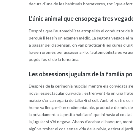
decurs d’una de les habituals borratxeres, tot i que afor
L’únic animal que ensopega tres vegad
Després que l’automobilista atropellés el conductor de la 
perquè li fessin un examen mèdic. La segona vegada el mo
a passar pel dispensari, on van practicar-li les cures d’ur
havien promès per assassinar-lo, l’automobilista es va a
pugés fos el de la funerària.
Les obsessions jugulars de la família po
Després de la cerimònia nupcial, mentre els convidats s’e
nova i espectacular cunyada i, estrenyent-la en una fratern
mateix s’encarregaria de tallar-li el coll. Amb el rostre 
home va llençar-li un endimoniat alè, producte de més de
la privadament a la petita habitació que hi havia al costat 
la jugular si s’hi negava. Abans d’acabar el banquet, me
algú va trobar el cos sense vida de la núvia, estirat al ja