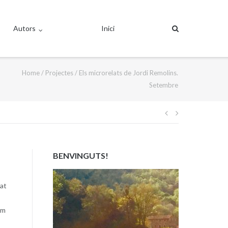
Autors
Inici
Home
/
Projectes
/
Els microrelats de Jordi Remolins.
Setembre
Navegació
d'entrades
BENVINGUTS!
tat
im