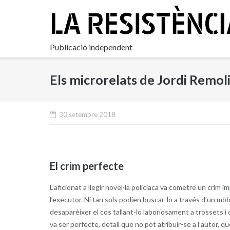
Skip
to
content
Publicació independent
Els microrelats de Jordi Remol
30 setembre 2018
El crim perfecte
L’aficionat a llegir novel·la policíaca va cometre un crim 
l’executor. Ni tan sols podien buscar-lo a través d’un mòbi
desaparèixer el cos tallant-lo laboriosament a trossets i
va ser perfecte, detall que no pot atribuir-se a l’autor, q