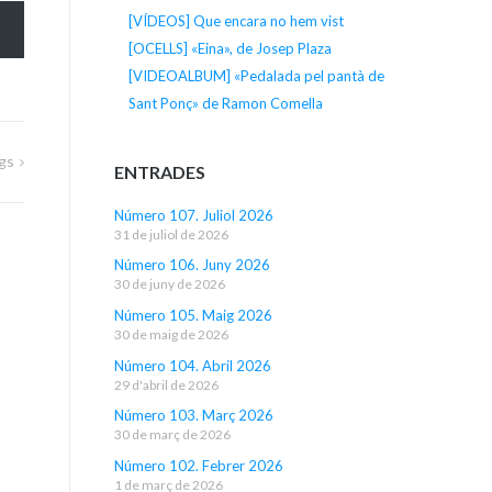
[VÍDEOS] Que encara no hem vist
[OCELLS] «Eina», de Josep Plaza
[VIDEOALBUM] «Pedalada pel pantà de
Sant Ponç» de Ramon Comella
igs
ENTRADES
Número 107. Juliol 2026
31 de juliol de 2026
Número 106. Juny 2026
30 de juny de 2026
Número 105. Maig 2026
30 de maig de 2026
Número 104. Abril 2026
29 d'abril de 2026
Número 103. Març 2026
30 de març de 2026
Número 102. Febrer 2026
1 de març de 2026