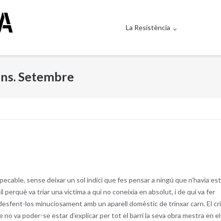
La Resistència
ins. Setembre
impecable, sense deixar un sol indici que fes pensar a ningú que n’havia es
l perquè va triar una víctima a qui no coneixia en absolut, i de qui va fer
 desfent-los minuciosament amb un aparell domèstic de trinxar carn. El cr
ue no va poder-se estar d’explicar per tot el barri la seva obra mestra en el