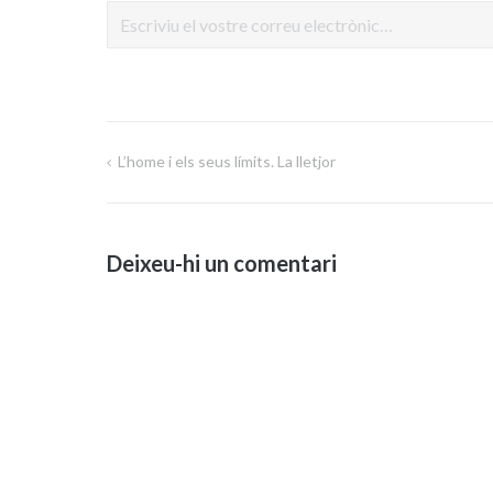
L’home i els seus límits. La lletjor
Navegació
d'entrades
Deixeu-hi un comentari