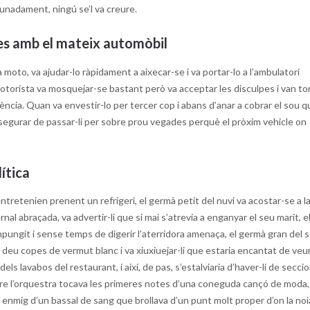
tunadament, ningú se’l va creure.
es amb el mateix automòbil
moto, va ajudar-lo ràpidament a aixecar-se i va portar-lo a l’ambulatori
torista va mosquejar-se bastant però va acceptar les disculpes i van to
gència. Quan va envestir-lo per tercer cop i abans d’anar a cobrar el sou qu
ssegurar de passar-li per sobre prou vegades perquè el pròxim vehicle on
lítica
ntretenien prenent un refrigeri, el germà petit del nuvi va acostar-se a l
al abraçada, va advertir-li que si mai s’atrevia a enganyar el seu marit, el
compungit i sense temps de digerir l’aterridora amenaça, el germà gran del 
 deu copes de vermut blanc i va xiuxiuejar-li que estaria encantat de veu
dels lavabos del restaurant, i així, de pas, s’estalviaria d’haver-li de secci
ntre l’orquestra tocava les primeres notes d’una coneguda cançó de moda,
rdí enmig d’un bassal de sang que brollava d’un punt molt proper d’on la noi