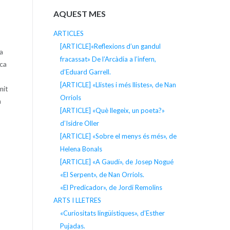
AQUEST MES
ARTICLES
[ARTICLE]«Reflexions d’un gandul
la
fracassat» De l’Arcàdia a l’infern,
ica
d’Eduard Garrell.
[ARTICLE] «Llistes i més llistes», de Nan
mit
Orriols
m
[ARTICLE] «Què llegeix, un poeta?»
d’Isidre Oller
[ARTICLE] «Sobre el menys és més», de
Helena Bonals
[ARTICLE] «A Gaudí», de Josep Nogué
«El Serpent», de Nan Orriols.
«El Predicador», de Jordi Remolins
ARTS I LLETRES
«Curiositats lingüístiques», d’Esther
Pujadas.