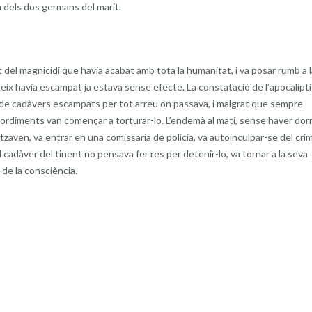
n dels dos germans del marit.
it del magnicidi que havia acabat amb tota la humanitat, i va posar rumb a 
teix havia escampat ja estava sense efecte. La constatació de l’apocalípt
ó de cadàvers escampats per tot arreu on passava, i malgrat que sempre
mordiments van començar a torturar-lo. L’endemà al matí, sense haver dor
ritzaven, va entrar en una comissaria de policia, va autoinculpar-se del cri
cadàver del tinent no pensava fer res per detenir-lo, va tornar a la seva
 de la consciència.