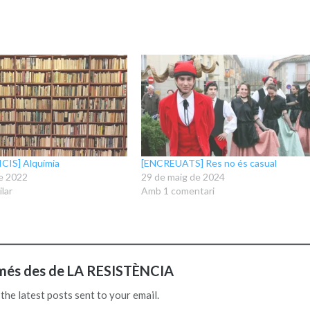
CIS] Alquímia
[ENCREUATS] Res no és casual
e 2022
29 de maig de 2024
lar
Amb 1 comentari
més des de LA RESISTÈNCIA
the latest posts sent to your email.