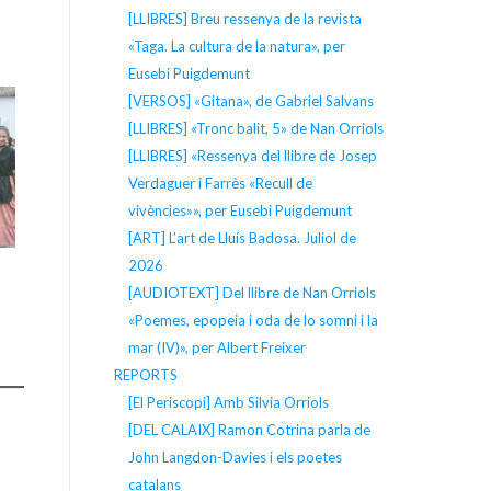
[LLIBRES] Breu ressenya de la revista
«Taga. La cultura de la natura», per
Eusebi Puigdemunt
[VERSOS] «Gitana», de Gabriel Salvans
[LLIBRES] «Tronc balit, 5» de Nan Orriols
[LLIBRES] «Ressenya del llibre de Josep
Verdaguer i Farrès «Recull de
vivències»», per Eusebi Puigdemunt
[ART] L’art de Lluís Badosa. Juliol de
2026
[AUDIOTEXT] Del llibre de Nan Orriols
«Poemes, epopeia i oda de lo somni i la
mar (IV)», per Albert Freixer
REPORTS
[El Periscopi] Amb Silvia Orriols
[DEL CALAIX] Ramon Cotrina parla de
John Langdon-Davies i els poetes
catalans