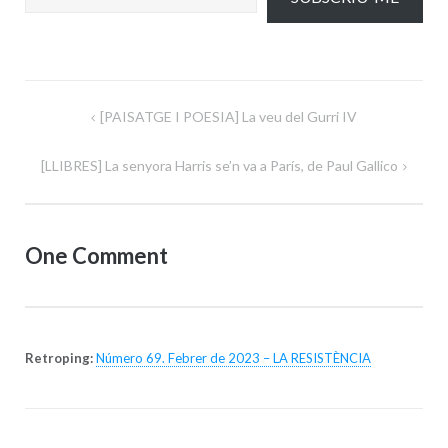
Navegació
[PAISATGE I POESIA] La veu del Gurri IV
d'entrades
[LLIBRES] La senyora Harris se’n va a París, de Paul Gallico
One Comment
Retroping:
Número 69. Febrer de 2023 – LA RESISTÈNCIA