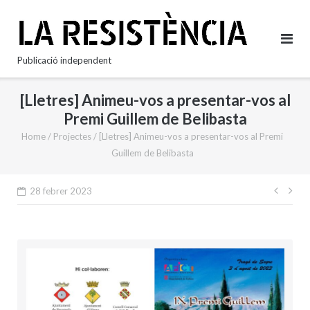
Skip
to
content
Publicació independent
[Lletres] Animeu-vos a presentar-vos al
Premi Guillem de Belibasta
Home
/
Projectes
/
[Lletres] Animeu-vos a presentar-vos al Premi
Guillem de Belibasta
Nave
28 febrer 2023
d'en