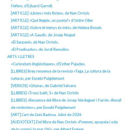
l’infern, d’Eduard Garrell.
[ARTICLE] «Llistes i més llistes», de Nan Orriols
[ARTICLE] «Què llegeix, un poeta?» d’Isidre Oller
[ARTICLE] «Sobre el menys és més», de Helena Bonals
[ARTICLE] «A Gaudí», de Josep Nogué
«El Serpent», de Nan Orriols.
«El Predicador», de Jordi Remolins
ARTS I LLETRES
«Curiositats lingüístiques», d’Esther Pujadas.
[LLIBRES] Breu ressenya de la revista «Taga. La cultura de la
natura», per Eusebi Puigdemunt
[VERSOS] «Gitana», de Gabriel Salvans
[LLIBRES] «Tronc balit, 5» de Nan Orriols
[LLIBRES] «Ressenya del llibre de Josep Verdaguer i Farrès «Recull
de vivències»», per Eusebi Puigdemunt
[ART] L’art de Lluís Badosa. Juliol de 2026
[AUDIOTEXT] Del llibre de Nan Orriols «Poemes, epopeia i oda
de lo somni i la mar (IV)», per Albert Freixer