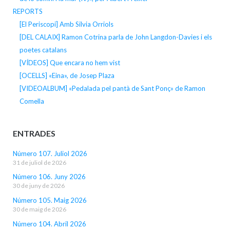
REPORTS
[El Periscopi] Amb Silvia Orriols
[DEL CALAIX] Ramon Cotrina parla de John Langdon-Davies i els
poetes catalans
[VÍDEOS] Que encara no hem vist
[OCELLS] «Eina», de Josep Plaza
[VIDEOALBUM] «Pedalada pel pantà de Sant Ponç» de Ramon
Comella
ENTRADES
Número 107. Juliol 2026
31 de juliol de 2026
Número 106. Juny 2026
30 de juny de 2026
Número 105. Maig 2026
30 de maig de 2026
Número 104. Abril 2026