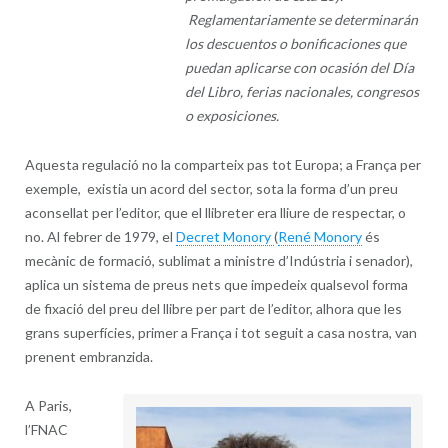
Reglamentariamente se determinarán
los descuentos o boni­ficaciones que
puedan aplicarse con ocasión del Día
del Libro, ferias nacionales, congresos
o exposiciones.
Aquesta regulació no la comparteix pas tot Europa; a França per
exemple, existia un acord del sector, sota la forma d’un preu
aconsellat per l’editor, que el llibreter era lliure de respectar, o
no. Al febrer de 1979, el
Decret Monory
(
René Monory
és
mecànic de formació, sublimat a ministre d’Indústria i senador),
aplica un sistema de preus nets que impedeix qualsevol forma
de fixació del preu del llibre per part de l’editor, alhora que les
grans superfícies, primer a França i tot seguit a casa nostra, van
prenent embranzida.
A Paris,
l’FNAC