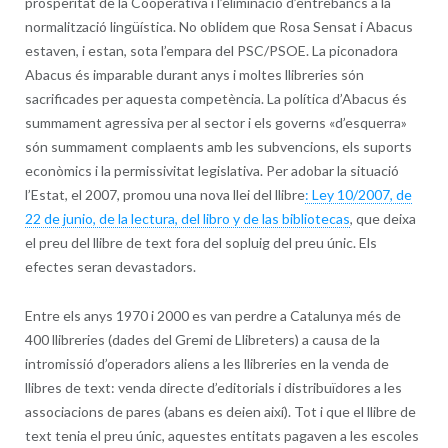
prosperitat de la Cooperativa i l’eliminació d’entrebancs a la
normalització lingüística. No oblidem que Rosa Sensat i Abacus
estaven, i estan, sota l’empara del PSC/PSOE. La piconadora
Abacus és imparable durant anys i moltes llibreries són
sacrificades per aquesta competència. La política d’Abacus és
summament agressiva per al sector i els governs «d’esquerra»
són summament complaents amb les subvencions, els suports
econòmics i la permissivitat legislativa. Per adobar la situació
l’Estat, el 2007, promou una nova llei del llibre
: Ley 10/2007, de
22 de junio, de la lectura, del libro y de las bibliotecas
, que deixa
el preu del llibre de text fora del sopluig del preu únic. Els
efectes seran devastadors.
Entre els anys 1970 i 2000 es van perdre a Catalunya més de
400 llibreries (dades del Gremi de Llibreters) a causa de la
intromissió d’operadors aliens a les llibreries en la venda de
llibres de text: venda directe d’editorials i distribuïdores a les
associacions de pares (abans es deien així). Tot i que el llibre de
text tenia el preu únic, aquestes entitats pagaven a les escoles