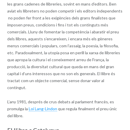
les grans cadenes de llibreries, sovint en mans d’editors. Ben
aviat els llibreters no poden competir i els editors independents
no poden fer front a les exigències dels grans finalistes que
imposen preus, condicions i fins i tot els continguts més
comercials. Lluny de fomentar la competència i abaratir el preu
dels llibres, aquests s’encareixen, i encara més els gèneres
menys comercials i populars, com l’assaig, la poesia, la filosofia,
etc. Paradoxalment, la utopia posa en perill la xarxa de llibreries
que apropa la cultura i el coneixement arreu de França, la
producció, la diversitat cultural que queda en mans del gran
capital i d’uns interessos que no son els generals. El llibre és
tractat com un objecte comercial, sense donar valor al
contingut.
L’any 1981, després de crus debats al parlament francès, es
promulga la
Loi Lang-Lindon
que regula finalment el preu únic
del llibre.