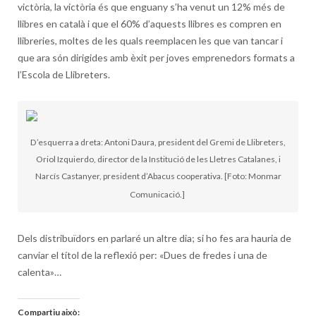
victòria, la victòria és que enguany s’ha venut un 12% més de
llibres en català i que el 60% d’aquests llibres es compren en
llibreries, moltes de les quals reemplacen les que van tancar i
que ara són dirigides amb èxit per joves emprenedors formats a
l’Escola de Llibreters.
D’esquerra a dreta: Antoni Daura, president del Gremi de Llibreters,
Oriol Izquierdo, director de la Institució de les Lletres Catalanes, i
Narcís Castanyer, president d’Abacus cooperativa. [Foto: Monmar
Comunicació.]
Dels distribuïdors en parlaré un altre dia; si ho fes ara hauria de
canviar el títol de la reflexió per: «Dues de fredes i una de
calenta»…
Compartiu això: