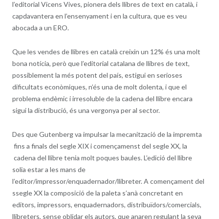
l’editorial Vicens Vives, pionera dels llibres de text en català, i
capdavantera en l’ensenyament i en la cultura, que es veu
abocada a un ERO.
Que les vendes de llibres en català creixin un 12% és una molt
bona notícia, però que l’editorial catalana de llibres de text,
possiblement la més potent del país, estigui en serioses
dificultats econòmiques, n’és una de molt dolenta, i que el
problema endèmic i irresoluble de la cadena del llibre encara
sigui la distribució, és una vergonya per al sector.
Des que Gutenberg va impulsar la mecanització de la impremta
fins a finals del segle XIX i començamenst del segle XX, la
cadena del llibre tenia molt poques baules. L’edició del llibre
solia estar a les mans de
l’editor/impressor/enquadernador/llibreter. A començament del
ssegle XX la composició de la paleta s’anà concretant en
editors, impressors, enquadernadors, distribuïdors/comercials,
llibreters, sense oblidar els autors, que anaren regulant la seva