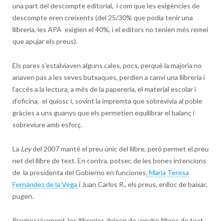
una part del descompte editorial, i com que les exigències de
descompte eren creixents (del 25/30% que podia tenir una
llibreria, les APA exigien el 40%, i el editors no tenien més remei
que apujar els preus).
Els pares s’estalviaven alguns cales, pocs, perquè la majoria no
anaven pas a les seves butxaques, perdien a canvi una llibreria i
l’accés a la lectura, a més de la papereria, el material escolar i
d’oficina, el quiosc i, sovint la impremta que sobrevivia al poble
gràcies a uns guanys que els permetien equilibrar el balanç i
sobreviure amb esforç.
La
Ley
del 2007 manté el preu únic del llibre, però permet el preu
net del llibre de text. En contra, potser, de les bones intencions
de la presidenta del Gobierno en funciones
, Maria Teresa
Fernández de la Vega
i Juan Carlos R., els preus, enlloc de baixar,
pugen.
Progressivament, les llibreries deixen de vendre llibres de text