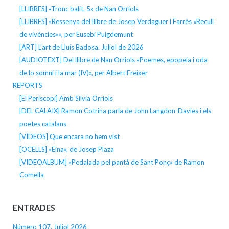
[LLIBRES] «Tronc balit, 5» de Nan Orriols
[LLIBRES] «Ressenya del llibre de Josep Verdaguer i Farrès «Recull
de vivències»», per Eusebi Puigdemunt
[ART] L’art de Lluís Badosa. Juliol de 2026
[AUDIOTEXT] Del llibre de Nan Orriols «Poemes, epopeia i oda
de lo somni i la mar (IV)», per Albert Freixer
REPORTS
[El Periscopi] Amb Silvia Orriols
[DEL CALAIX] Ramon Cotrina parla de John Langdon-Davies i els
poetes catalans
[VÍDEOS] Que encara no hem vist
[OCELLS] «Eina», de Josep Plaza
[VIDEOALBUM] «Pedalada pel pantà de Sant Ponç» de Ramon
Comella
ENTRADES
Número 107. Juliol 2026