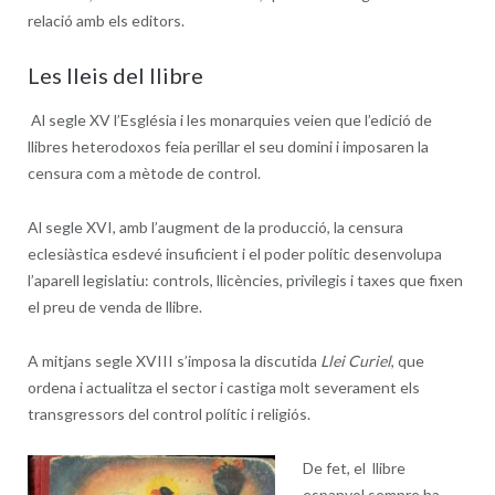
relació amb els editors.
Les lleis del llibre
Al segle XV l’Església i les monarquies veien que l’edició de
llibres heterodoxos feia perillar el seu domini i imposaren la
censura com a mètode de control.
Al segle XVI, amb l’augment de la producció, la censura
eclesiàstica esdevé insuficient i el poder polític desenvolupa
l’aparell legislatiu: controls, llicències, privilegis i taxes que fixen
el preu de venda de llibre.
A mitjans segle XVIII s’imposa la discutida
Llei Curiel
, que
ordena i actualitza el sector i castiga molt severament els
transgressors del control polític i religiós.
De fet, el llibre
espanyol sempre ha