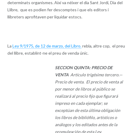
determinats organismes. Així va néixer el dia Sant Jordi, Dia del
Llibre, que es podien fer descomptes i que els editors i
llibreters aprofitaven per liquidar estocs.
La
Ley 9/1975, de 12 de marzo, del Libro.
rebla, altre cop, el preu
del llibre, establint-ne el preu de venda únic.
SECCION QUINTA: PRECIO DE
VENTA
Artículo trigésimo tercero.—
Precio de venta. El precio de venta al
por menor de libros al público se
realizará al precio fijo que figurará
impreso en cada ejemplar; se
exceptúan de esta última obligación
los libros de bibliófilo, artísticos o
análogos y los editados antes de la
promulgación de esta Ley.