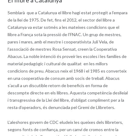
El llibre a Catalunya
Semblarà que a Catalunya el llibre hagi estat protegit a l’empara
de la llei de 1975. De fet, fins el 2012, el sector del llibre a
Catalunya va estar sotmès a les mateixes condicions que el
llibre a França sota la pressió de l’FNAC. Un grup de mestres,
pares i mares, amb el mestre i cooperativista Juli Vela, de
l’associació de mestres Rosa Sensat, creen la Cooperativa
Abacus. La noble intenció és proveir les escoles i les famílies de
material pedagògic i cultural de qualitat en les millors
condicions de preu. Abacus neix el 1968 i el 1985 es converteix
en una cooperativa de consum amb socis de treball. Abacus
s’acull a un discutible retorn de beneficis en forma de
descompte directe en els llibres. Aquesta competència deslleial
i transgressiva de la Llei del llibre, d’obligat compliment per a la
resta d’operadors, és denunciada pel Gremi de Llibreters.
L’aleshores govern de CDC eludeix les queixes dels llibreters,
segons fonts de confiança, per un canvi de cromos entre la