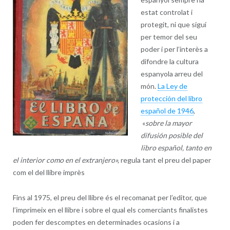
estat controlat i
protegit, ni que sigui
per temor del seu
poder i per l’interès a
difondre la cultura
espanyola arreu del
món.
La Ley de
protección del libro
español de 1946
,
«
sobre la mayor
difusión posible del
libro español, tanto en
el interior como en el extranjero»,
regula tant el preu del paper
com el del llibre imprès
Fins al 1975, el preu del llibre és el recomanat per l’editor, que
l’imprimeix en el llibre i sobre el qual els comerciants finalistes
poden fer descomptes en determinades ocasions i a