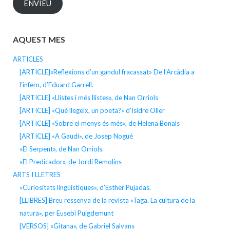
ENVIEU
AQUEST MES
ARTICLES
[ARTICLE]«Reflexions d’un gandul fracassat» De l’Arcàdia a
l’infern, d’Eduard Garrell.
[ARTICLE] «Llistes i més llistes», de Nan Orriols
[ARTICLE] «Què llegeix, un poeta?» d’Isidre Oller
[ARTICLE] «Sobre el menys és més», de Helena Bonals
[ARTICLE] «A Gaudí», de Josep Nogué
«El Serpent», de Nan Orriols.
«El Predicador», de Jordi Remolins
ARTS I LLETRES
«Curiositats lingüístiques», d’Esther Pujadas.
[LLIBRES] Breu ressenya de la revista «Taga. La cultura de la
natura», per Eusebi Puigdemunt
[VERSOS] «Gitana», de Gabriel Salvans