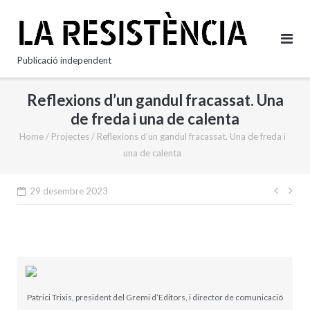
Skip
to
content
Publicació independent
Reflexions d’un gandul fracassat. Una
de freda i una de calenta
Home
/
Projectes
/
Reflexions d’un gandul fracassat. Una de freda i
una de calenta
Nave
29 desembre 2023
d'en
Patrici Trixis, president del Gremi d’Editors, i director de comunicació