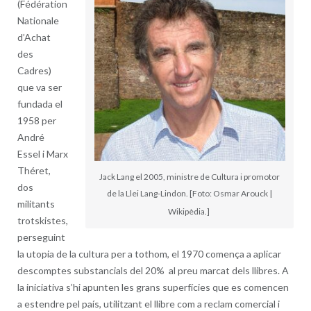
(Fédération
Nationale
d’Achat
des
Cadres)
que va ser
fundada el
1958 per
André
Essel i Marx
Théret,
Jack Lang el 2005, ministre de Cultura i promotor
dos
de la Llei Lang-Lindon. [Foto: Osmar Arouck |
militants
Wikipèdia.]
trotskistes,
perseguint
la utopia de la cultura per a tothom, el 1970 comença a aplicar
descomptes substancials del 20% al preu marcat dels llibres. A
la iniciativa s’hi apunten les grans superfícies que es comencen
a estendre pel país, utilitzant el llibre com a reclam comercial i