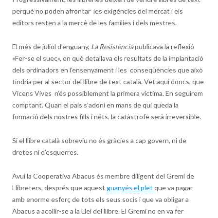
perquè no poden afrontar les exigències del mercat i els
editors resten a la mercè de les famílies i dels mestres.
El més de juliol d’enguany,
La Resistència
publicava la reflexió
«Fer-se el suec», en què detallava els resultats de la implantació
dels ordinadors en l’ensenyament i les conseqüències que això
tindria per al sector del llibre de text català. Vet aquí doncs, que
Vicens Vives n’és possiblement la primera víctima. En seguirem
comptant. Quan el país s’adoni en mans de qui queda la
formació dels nostres fills i néts, la catàstrofe serà irreversible.
Si el llibre català sobreviu no és gràcies a cap govern, ni de
dretes ni d’esquerres.
Avui la Cooperativa Abacus és membre diligent del Gremi de
Llibreters, després que aquest
guanyés el plet
que va pagar
amb enorme esforç de tots els seus socis i que va obligar a
Abacus a acollir-se a la Llei del llibre. El Gremi no en va fer