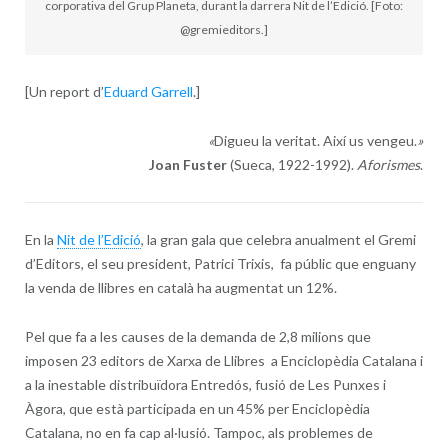
corporativa del Grup Planeta, durant la darrera Nit de l’Edició. [Foto:
@gremieditors.]
[Un report d’
Eduard Garrell
.]
«
Digueu la veritat. Així us vengeu.
»
Joan Fuster
(Sueca, 1922-1992).
Aforismes
.
En la
Nit de l’Edició
, la gran gala que celebra anualment el Gremi
d’Editors, el seu president, Patrici Trixis, fa públic que enguany
la venda de llibres en català ha augmentat un 12%.
Pel que fa a les causes de la demanda de 2,8 milions que
imposen 23 editors de Xarxa de Llibres a Enciclopèdia Catalana i
a la inestable distribuïdora Entredós, fusió de Les Punxes i
Àgora, que està participada en un 45% per Enciclopèdia
Catalana, no en fa cap al·lusió. Tampoc, als problemes de