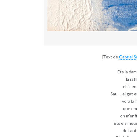
[Text de
Gabriel S
Ets la dam
la rat
el fil 
Sau…, el gat e
vora la 
que emp
on m’enfi
Ets els meus
de l’ant