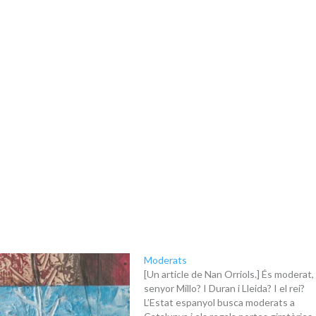
Moderats
[Un article de Nan Orriols.] És moderat, 
senyor Millo? I Duran i Lleida? I el rei?
L’Estat espanyol busca moderats a