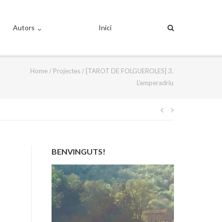
Autors
Inici
Home
/
Projectes
/
[TAROT DE FOLGUEROLES] 3.
L’emperadriu
Navegació
d'entrades
BENVINGUTS!