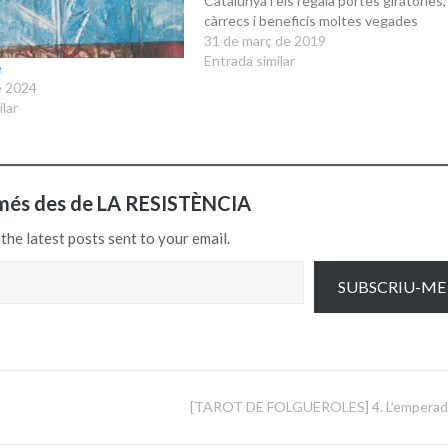
Catalunya i els regala portes giratòries,
càrrecs i beneficis moltes vegades
inconfessables. El cert és que no es
31 de març de 2019
posen vermells perquè, en viure en bla
Entrada similar
e
i negre, no…
e 2024
lar
més des de LA RESISTÈNCIA
the latest posts sent to your email.
SUBSCRIU-ME
[TAROT DE FOLGUEROLES] 4. L’emperad