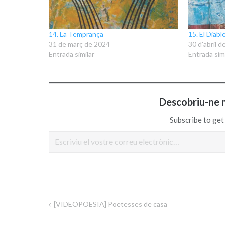
14. La Temprança
15. El Diabl
31 de març de 2024
30 d'abril d
Entrada similar
Entrada simi
Descobriu-ne 
Subscribe to get 
Escriviu el vostre correu electrònic…
[VIDEOPOESIA] Poetesses de casa
Navegació