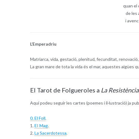
quan el 
de les 
i avenc
L’Emperadriu
Matriarca, vida, gestació, plenitud, fecunditat, renovació
La gran mare de tota la vida és el mar, aquestes aigües qu
El Tarot de Folgueroles a
La Resistència
Aquí podeu seguir les cartes (poemes i il·lustració) ja pu
0. El Foll
.
1.
EI Mag
.
2.
La Sacerdotessa
.