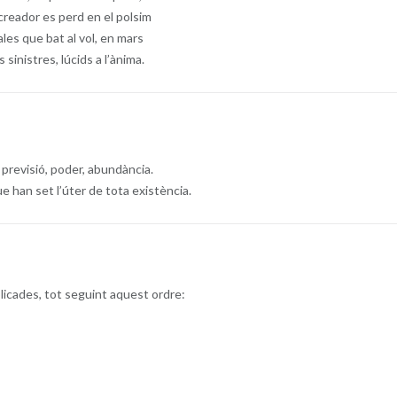
creador es perd en el polsim
ales que bat al vol, en mars
s sinistres, lúcids a l’ànima.
, previsió, poder, abundància.
e han set l’úter de tota existència.
blicades, tot seguint aquest ordre: