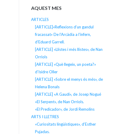
AQUEST MES
ARTICLES
[ARTICLE]«Reflexions d’un gandul
fracassat» De l’Arcàdia a l’infern,
d’Eduard Garrell.
[ARTICLE] «Llistes i més llistes», de Nan
Orriols
[ARTICLE] «Què llegeix, un poeta?»
d’Isidre Oller
[ARTICLE] «Sobre el menys és més», de
Helena Bonals
[ARTICLE] «A Gaudí», de Josep Nogué
«El Serpent», de Nan Orriols.
«El Predicador», de Jordi Remolins
ARTS I LLETRES
«Curiositats lingüístiques», d’Esther
Pujadas.