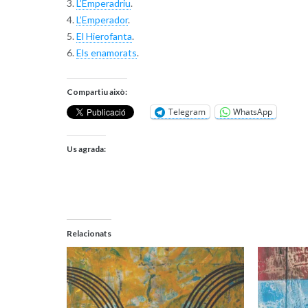
3.
L’Emperadriu
.
4.
L’Emperador
.
5.
El Hierofanta
.
6.
Els enamorats
.
Compartiu això:
Telegram
WhatsApp
Us agrada:
Relacionats