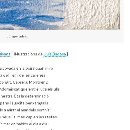
L’Emperadriu.
alvans
| Il·lustracions de
Lluís Badosa
.]
a covada en la boira quan miro
lla del Ter, i de les carenes
encongit, Cabrera, Montseny,
ndormiscat que entrelluca els ulls
finestra. Ets la determinació
eny i suscita per xaragalls
lo a mirar el mar dels somnis.
 peus i el meu cap en les restes
ic mar on habito el dia a dia.