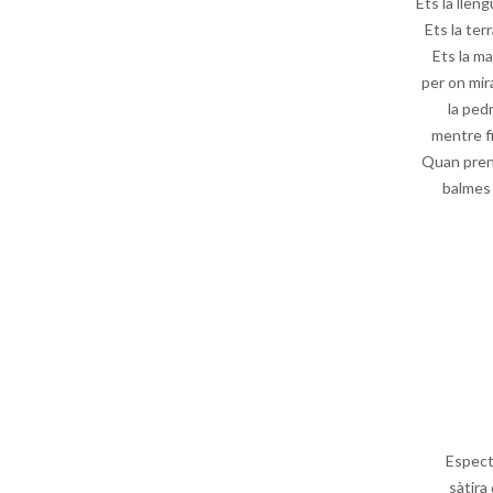
Ets la lleng
Ets la terr
Ets la ma
per on mira
la ped
mentre fi
Quan prenc
balmes 
Espect
sàtira 