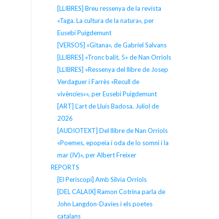
[LLIBRES] Breu ressenya de la revista
«Taga. La cultura de la natura», per
Eusebi Puigdemunt
[VERSOS] «Gitana», de Gabriel Salvans
[LLIBRES] «Tronc balit, 5» de Nan Orriols
[LLIBRES] «Ressenya del llibre de Josep
Verdaguer i Farrès «Recull de
vivències»», per Eusebi Puigdemunt
[ART] L’art de Lluís Badosa. Juliol de
2026
[AUDIOTEXT] Del llibre de Nan Orriols
«Poemes, epopeia i oda de lo somni i la
mar (IV)», per Albert Freixer
REPORTS
[El Periscopi] Amb Silvia Orriols
[DEL CALAIX] Ramon Cotrina parla de
John Langdon-Davies i els poetes
catalans