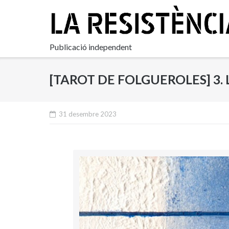
Skip
to
content
Publicació independent
[TAROT DE FOLGUEROLES] 3. L
31 desembre 2023