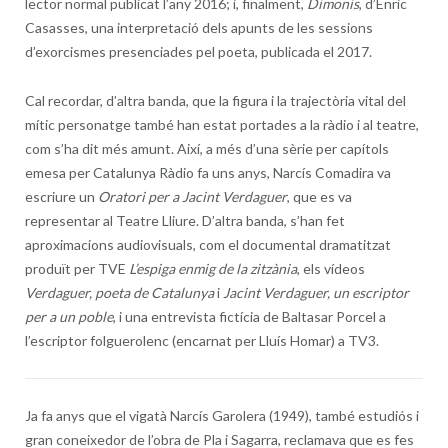
lector normal publicat l’any 2016; i, finalment,
Dimonis
, d’Enric
Casasses, una interpretació dels apunts de les sessions
d’exorcismes presenciades pel poeta, publicada el 2017.
Cal recordar, d’altra banda, que la figura i la trajectòria vital del
mític personatge també han estat portades a la ràdio i al teatre,
com s’ha dit més amunt. Així, a més d’una sèrie per capítols
emesa per Catalunya Ràdio fa uns anys, Narcís Comadira va
escriure un
Oratori per a Jacint Verdaguer
, que es va
representar al Teatre Lliure. D’altra banda, s’han fet
aproximacions audiovisuals, com el documental dramatitzat
produït per TVE
L’espiga enmig de la zitzània
, els vídeos
Verdaguer, poeta de Catalunya
i
Jacint Verdaguer, un escriptor
per a un poble
, i una entrevista fictícia de Baltasar Porcel a
l’escriptor folguerolenc (encarnat per Lluís Homar) a TV3.
Ja fa anys que el vigatà Narcís Garolera (1949), també estudiós i
gran coneixedor de l’obra de Pla i Sagarra, reclamava que es fes