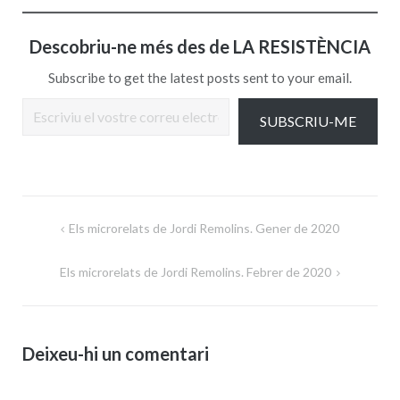
Descobriu-ne més des de LA RESISTÈNCIA
Subscribe to get the latest posts sent to your email.
Escriviu el vostre correu electrònic…
SUBSCRIU-ME
Navegació
Els microrelats de Jordi Remolins. Gener de 2020
d'entrades
Els microrelats de Jordi Remolins. Febrer de 2020
Deixeu-hi un comentari