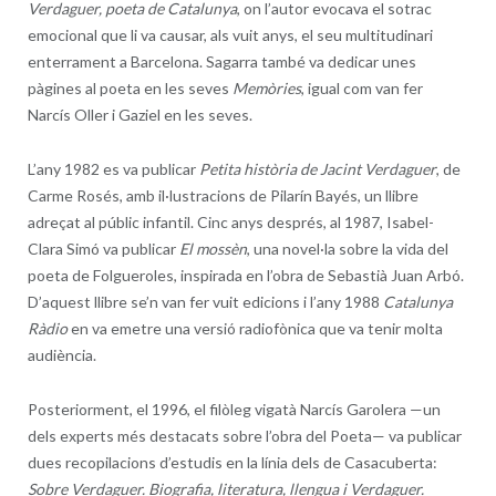
Verdaguer, poeta de Catalunya
, on l’autor evocava el sotrac
emocional que li va causar, als vuit anys, el seu multitudinari
enterrament a Barcelona. Sagarra també va dedicar unes
pàgines al poeta en les seves
Memòries
, igual com van fer
Narcís Oller i Gaziel en les seves.
L’any 1982 es va publicar
Petita història de Jacint Verdaguer
, de
Carme Rosés, amb il·lustracions de Pilarín Bayés, un llibre
adreçat al públic infantil. Cinc anys després, al 1987, Isabel-
Clara Simó va publicar
El mossèn
, una novel·la sobre la vida del
poeta de Folgueroles, inspirada en l’obra de Sebastià Juan Arbó.
D’aquest llibre se’n van fer vuit edicions i l’any 1988
Catalunya
Ràdio
en va emetre una versió radiofònica que va tenir molta
audiència.
Posteriorment, el 1996, el filòleg vigatà Narcís Garolera —un
dels experts més destacats sobre l’obra del Poeta— va publicar
dues recopilacions d’estudis en la línia dels de Casacuberta:
Sobre Verdaguer. Biografia, literatura, llengua i Verdaguer.