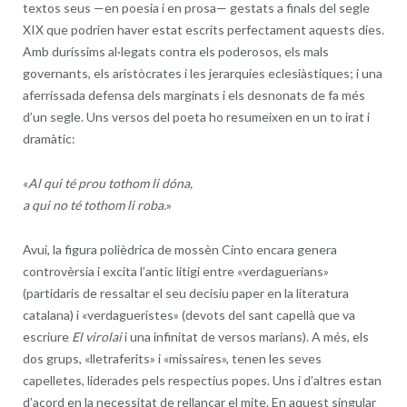
textos seus —en poesia i en prosa— gestats a finals del segle
XIX que podrien haver estat escrits perfectament aquests dies.
Amb duríssims al·legats contra els poderosos, els mals
governants, els aristòcrates i les jerarquies eclesiàstiques; i una
aferrissada defensa dels marginats i els desnonats de fa més
d’un segle. Uns versos del poeta ho resumeixen en un to irat i
dramàtic:
«
Al qui té prou tothom li dóna,
a qui no té tothom li roba.
»
Avui, la figura polièdrica de mossèn Cinto encara genera
controvèrsia i excita l’antic litigi entre «verdaguerians»
(partidaris de ressaltar el seu decisiu paper en la literatura
catalana) i «verdagueristes» (devots del sant capellà que va
escriure
El virolai
i una infinitat de versos marians). A més, els
dos grups, «lletraferits» i «missaires», tenen les seves
capelletes, liderades pels respectius popes. Uns i d’altres estan
d’acord en la necessitat de rellançar el mite. En aquest singular