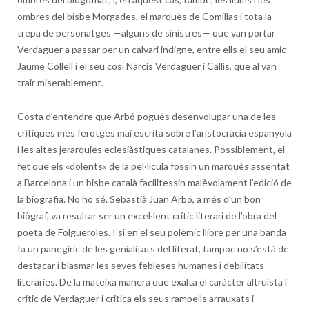
ombres del bisbe Morgades, el marquès de Comillas i tota la
trepa de personatges —alguns de sinistres— que van portar
Verdaguer a passar per un calvari indigne, entre ells el seu amic
Jaume Collell i el seu cosí Narcís Verdaguer i Callís, que al van
trair miserablement.
Costa d’entendre que Arbó pogués desenvolupar una de les
crítiques més ferotges mai escrita sobre l’aristocràcia espanyola
i les altes jerarquies eclesiàstiques catalanes. Possiblement, el
fet que els «dolents» de la pel·lícula fossin un marquès assentat
a Barcelona i un bisbe català facilitessin malèvolament l’edició de
la biografia. No ho sé. Sebastià Juan Arbó, a més d’un bon
biògraf, va resultar ser un excel·lent crític literari de l’obra del
poeta de Folgueroles. I si en el seu polèmic llibre per una banda
fa un panegíric de les genialitats del literat, tampoc no s’està de
destacar i blasmar les seves febleses humanes i debilitats
literàries. De la mateixa manera que exalta el caràcter altruista i
crític de Verdaguer i critica els seus rampells arrauxats i