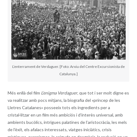
L’enterrament de Verdaguer. [Foto: Arxiu del Centre Excursionista de
Catalunya.]
Més enllà del film
L’enigma Verdaguer
, que tot i ser molt digne es
va realitzar amb pocs mitjans, la biografia del «príncep de les
Lletres Catalanes» posseeix tots els ingredients per a
cristal·litzar en un film més ambiciós i d’interès universal, amb
ambients bucòlics, intrigues palatines de l’aristocràcia, les mels
de l’èxit, els afalacs interessats, viatges iniciàtics, crisis
místiques, exorcismes, la caiguda en desgràcia, la reclusió en un