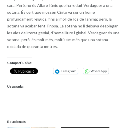
cara. Però, no és Alfaro l’únic que ha reduït Verdaguer a una
sotana. És cert que mossèn Cinto va ser un home
profundament religiós, fins al moll de l’os de l’ànima; però, la
sotana va acabar fent-li nosa. La sotana no li deixava desplegar
les ales de literat genial, d’home lliure i global. Verdaguer és una
sotana; però, és molt més, moltíssim més que una sotana
oxidada de quaranta metres.
Compartiu això:
Telegram
WhatsApp
Us agrada:
Relacionats