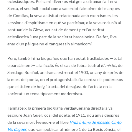
eclesiàstiques. Pel camí, diversos viatges a ultramar i a Terra
Santa, el seu èxit social com a sacerdot i almoiner del marquès
de Comillas, la seva activitat relacionada amb exorcismes, les
sessions d’espiritisme en què va participar, o la seva reclusió al
santuari de la Gleva, acusat de dement per l’autoritat
eclesiàstica i una part de la societat barcelonina. De fet, li va
anar d’un pèl que no el tanquessin al manicomi.
Però, també, hi ha biografies que han estat traslladades —total
o parcialment— a la ficció. És el cas de l’obra teatral
El místic
, de
Santiago Rusiñol, un drama estrenat el 1903, un any després de
la mort del poeta, on el protagonista lluita contra els poderosos
que el titllen de boig i tracta del desajust de l’artista en la
societat, un tema típicament modernista.
Tanmateix, la primera biografia verdagueriana directa la va
escriure Joan Güell, cosí del poeta, el 1911, nou anys després
de la seva mort [vegeu-ne el llibre
Vida íntima de mossèn Cinto
Verdaguer
, que vam publicar al número 1 de
La Resistència
, el