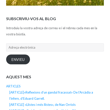
SUBSCRIVIU-VOS AL BLOG
Introduïu la vostra adreça de correu-e i el rebreu cada mes en la
vostra bústia.
Adreça
electrònica
ENVIEU
AQUEST MES
ARTICLES
[ARTICLE]«Reflexions d’un gandul fracassat» De l’Arcàdia a
l’infern, d’Eduard Garrell.
[ARTICLE] «Llistes i més llistes», de Nan Orriols