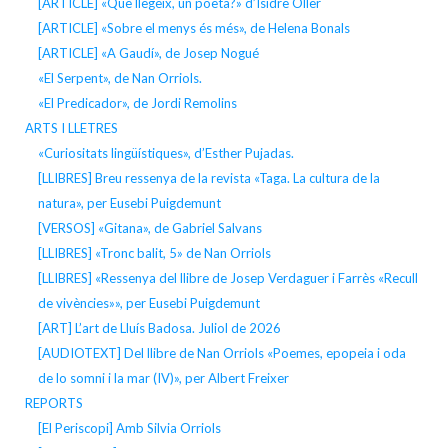
[ARTICLE] «Què llegeix, un poeta?» d’Isidre Oller
[ARTICLE] «Sobre el menys és més», de Helena Bonals
[ARTICLE] «A Gaudí», de Josep Nogué
«El Serpent», de Nan Orriols.
«El Predicador», de Jordi Remolins
ARTS I LLETRES
«Curiositats lingüístiques», d’Esther Pujadas.
[LLIBRES] Breu ressenya de la revista «Taga. La cultura de la
natura», per Eusebi Puigdemunt
[VERSOS] «Gitana», de Gabriel Salvans
[LLIBRES] «Tronc balit, 5» de Nan Orriols
[LLIBRES] «Ressenya del llibre de Josep Verdaguer i Farrès «Recull
de vivències»», per Eusebi Puigdemunt
[ART] L’art de Lluís Badosa. Juliol de 2026
[AUDIOTEXT] Del llibre de Nan Orriols «Poemes, epopeia i oda
de lo somni i la mar (IV)», per Albert Freixer
REPORTS
[El Periscopi] Amb Silvia Orriols