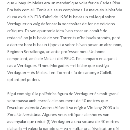
que «Joaquim Molas era un mandarí que volia fer de Carles Riba.
Era baix com ell. Tenia els seus complexos. La meva és la història
d’una exclusió. El 3 d’abril de 1986 hi havia un col·loqui sobre
Verdaguer on vaig defensar la necessitat de fer-ne edicions
crítiques. Es van apuntar la idea i van crear un comitè de
redacció on jo hi havia de ser. Torrents m’ho havia promès, però
a darrera hora hi ha un tippex i a sobre hi van posar un altre nom,
Segimon Serrallonga, un antic professor meu. Un home
competent, amic de Molas i del PSUC. Em comparo en aquest
cas a Verdaguer. El meu Morgades —el bisbe que castiga
Verdaguer— és Molas. I en Torrents fa de canonge Collell,
optant pel poder».
Sigui com sigui, la polièdrica figura de Verdaguer és molt gran i
sobrepassa amb escreix el monument de 40 metres que
l’escultor valencià Andreu Alfaro li va erigir a Vic l’any 2003 a la
Zona Universitària. Algunes veus crítiques aleshores van
assenyalar que reduir (!) Verdaguer a una sotana de 40 metres
d’alçada —i valgui la paradoxa— va resultar una frivolitat un pèl