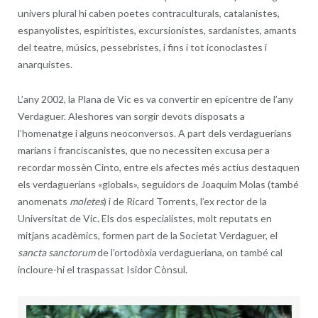
univers plural hi caben poetes contraculturals, catalanistes,
espanyolistes, espiritistes, excursionistes, sardanistes, amants
del teatre, músics, pessebristes, i fins i tot iconoclastes i
anarquistes.
L’any 2002, la Plana de Vic es va convertir en epicentre de l’any
Verdaguer. Aleshores van sorgir devots disposats a
l’homenatge i alguns neoconversos. A part dels verdaguerians
marians i franciscanistes, que no necessiten excusa per a
recordar mossèn Cinto, entre els afectes més actius destaquen
els verdaguerians «globals», seguidors de Joaquim Molas (també
anomenats
moletes
) i de Ricard Torrents, l’ex rector de la
Universitat de Vic. Els dos especialistes, molt reputats en
mitjans acadèmics, formen part de la Societat Verdaguer, el
sancta sanctorum
de l’ortodòxia verdagueriana, on també cal
incloure-hi el traspassat Isidor Cònsul.