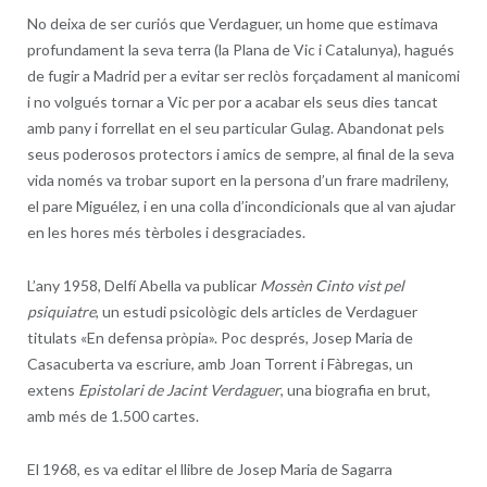
No deixa de ser curiós que Verdaguer, un home que estimava
profundament la seva terra (la Plana de Vic i Catalunya), hagués
de fugir a Madrid per a evitar ser reclòs forçadament al manicomi
i no volgués tornar a Vic per por a acabar els seus dies tancat
amb pany i forrellat en el seu particular Gulag. Abandonat pels
seus poderosos protectors i amics de sempre, al final de la seva
vida només va trobar suport en la persona d’un frare madrileny,
el pare Miguélez, i en una colla d’incondicionals que al van ajudar
en les hores més tèrboles i desgraciades.
L’any 1958, Delfí Abella va publicar
Mossèn Cinto vist pel
psiquiatre
, un estudi psicològic dels articles de Verdaguer
titulats «En defensa pròpia». Poc després, Josep Maria de
Casacuberta va escriure, amb Joan Torrent i Fàbregas, un
extens
Epistolari de Jacint Verdaguer
, una biografia en brut,
amb més de 1.500 cartes.
El 1968, es va editar el llibre de Josep Maria de Sagarra