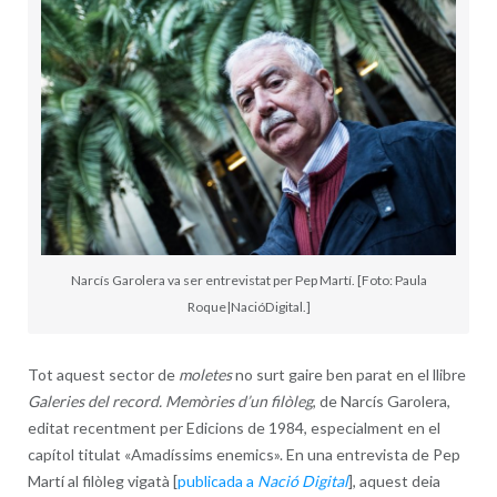
Narcís Garolera va ser entrevistat per Pep Martí. [Foto: Paula
Roque|NacióDigital.]
Tot aquest sector de
moletes
no surt gaire ben parat en el llibre
Galeries del record. Memòries d’un filòleg
, de Narcís Garolera,
editat recentment per Edicions de 1984, especialment en el
capítol titulat «Amadíssims enemics». En una entrevista de Pep
Martí al filòleg vigatà [
publicada a
Nació Digital
], aquest deia