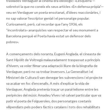
traslladés Verdaguer al cinema era ideològic: «L’esquerra —
sobretot la que no coneix els seus articles «En defensa pròpia”—
veu en Verdaguer un poeta ensotanat, d’idees reaccionàries, i
no sap valorar l’escriptor genial i el personatge popular.
Curiosament, però, cal recordar que l’any 1936, els
“incontrolats» anarquistes van respectar el seu monument a
Barcelona perquè el Poeta havia estat un defensor dels
pobres».
A començaments dels noranta, Eugeni Anglada, el cineasta de
Sant Hipòlit de Voltregà malauradament traspassat a principis
d’hivern, va voler filmar una adaptació lliure de la biografia de
Verdaguer, però no va trobar inversors. La Generalitat i el
Ministeri de Cultura li van denegar les subvencions i el projecte
va acabar en foc d’encenalls. A més d’explicar la vida de
Verdaguer, Anglada pretenia traçar un paral·lelisme entre les
peripècies del músic Amadeu Vives i el calvari particular que va
patir el poeta de Folgueroles, dos personatges coetanis
vilipendiats pels poders fàctics catalans i tots dos rehabilitats