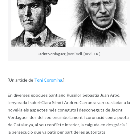
Jacint Verdaguer, jove i vell. [Arxiu LR.]
[Un article de
Toni Coromina
.]
En diverses èpoques Santiago Rusiñol, Sebastià Juan Arbó,
l’enyorada Isabel-Clara Simó i Andreu Carranza van traslladar a la
novel·la els aspectes més coneguts i desconeguts de Jacint
Verdaguer, des del seu encimbellament i coronació com a poeta
de Catalunya, al seu conflicte interior, la caiguda en desgràcia i
la persecució que va patir per part de les autoritats