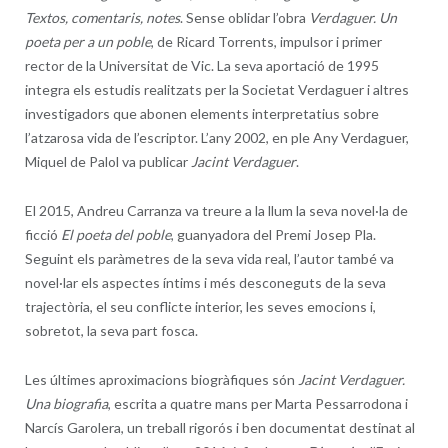
Textos, comentaris, notes
. Sense oblidar l’obra
Verdaguer. Un
poeta per a un poble
, de Ricard Torrents, impulsor i primer
rector de la Universitat de Vic. La seva aportació de 1995
integra els estudis realitzats per la Societat Verdaguer i altres
investigadors que abonen elements interpretatius sobre
l’atzarosa vida de l’escriptor. L’any 2002, en ple Any Verdaguer,
Miquel de Palol va publicar
Jacint Verdaguer
.
El 2015, Andreu Carranza va treure a la llum la seva novel·la de
ficció
El poeta del poble
, guanyadora del Premi Josep Pla.
Seguint els paràmetres de la seva vida real, l’autor també va
novel·lar els aspectes íntims i més desconeguts de la seva
trajectòria, el seu conflicte interior, les seves emocions i,
sobretot, la seva part fosca.
Les últimes aproximacions biogràfiques són
Jacint Verdaguer.
Una biografia
, escrita a quatre mans per Marta Pessarrodona i
Narcís Garolera, un treball rigorós i ben documentat destinat al