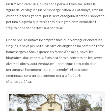
un film amb cara i ulls, o una sèrie per a la televisió, sobre la
figura de Verdaguer, un personatge cabdal a Catalunya, amb un
evident interès general per la seva categoria literària i, sobretot,
per una biografia que tenia tots els ingredients dramàtics i
tràgics per a ser portats a la pantalla.
Fins fa poc, resultava incomprensible que Verdaguer encara no
tingués la seva pel·lícula. Mentre els anglesos no paren de retre
homenatges a Shakespeare en forma d’assajos, novel·les,
biografies, documentals, films històrics o centrats en les seves
diverses obres, aquí Verdaguer —paradigma i arquetip d’un
personatge intemporal que transcendeix el localisme—
continuava sent un desconegut per a la indústria
cinematogràfica.