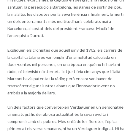
santuari, la persecució a Barcelona, les ganes de sortir del pou,
la malaltia, les disputes per la seva herència i, finalment, la mort i
un dels enterraments més multitudinaris celebrats mai a
Barcelona, al costat dels del president Francesc Macià i de
l’anarquista Durruti.
Expliquen els cronistes que aquell juny del 1902, els carrers de
la capital catalana es van omplir d’una multitud calculada en
dues-centes mil persones, en una època en què no hi havia ni
ràdio, ni televisió ni internet. Tot just feia cinc anys que l’italià
Marconi havia patentat la ràdio; però encara van haver de
transcórrer alguns lustres abans que l’innovador invent no
arribés a la majoria de llars.
Un dels factors que converteixen Verdaguer en un personatge
cinematogràfic de rabiosa actualitat és la seva revolta i
compromís amb els pobres. Més enllà de les floretes, l’èpica
pirinenca i els versos marians, hi ha un Verdaguer indignat. Hi ha