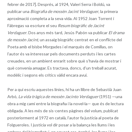
febrer de 2017]. Després, al 1924, Valeri Serra i Boldú, va
publicar una
Biografia de mossèn Jacint Verdaguer
, la primera
aproximació completa a la seva vida. Al 1952 Joan Torrent i
Fàbregas va escriure el seu
Resum biogràfic de Jacint
Verdaguer
. Dos anys més tard, Jesús Pabón va publicar
El drama
de mossèn Jacint
, un assaig biogràfic centrat en el conflicte del
Poeta amb el bisbe Morgades i el marquès de Comillas, on
l’autor és va interessar pels documents perduts i les cartes
creuades, en un ambient enrarit sobre què s’havia de mostrar i
què convenia amagar. Es tractava, doncs, d’un treball acurat,
modèlic i segons els crítics vàlid encara avui.
Per a qui escriu aquestes línies, hi ha un llibre de Sebastià Juan
Arbó,
La vida tràgica de mossèn Jacinto Verdaguer
(1951) —una
obra a mig camí entre la biografia i la novel·la— que és de lectura
obligada. A les més de sis-centes pàgines del volum, publicat
posteriorment al 1972 en català, l’autor fa justícia al poeta de
Folgueroles. I justícia vol dir posar a la balança les llums i les
ombres del biografiat; i, en aquest cas, també, les llums i les