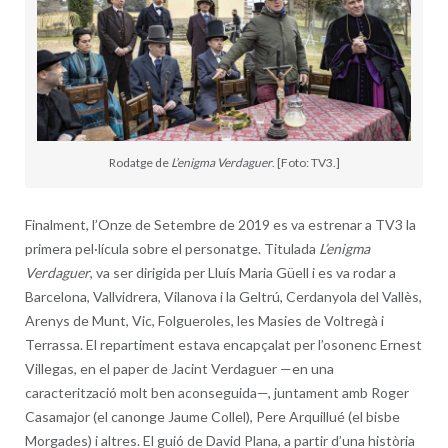
Rodatge de
L’enigma Verdaguer
. [Foto: TV3.]
Finalment, l’Onze de Setembre de 2019 es va estrenar a TV3 la
primera pel·lícula sobre el personatge. Titulada
L’enigma
Verdaguer
, va ser dirigida per Lluís Maria Güell i es va rodar a
Barcelona, Vallvidrera, Vilanova i la Geltrú, Cerdanyola del Vallès,
Arenys de Munt, Vic, Folgueroles, les Masies de Voltregà i
Terrassa. El repartiment estava encapçalat per l’osonenc Ernest
Villegas, en el paper de Jacint Verdaguer —en una
caracterització molt ben aconseguida—, juntament amb Roger
Casamajor (el canonge Jaume Collel), Pere Arquillué (el bisbe
Morgades) i altres. El guió de David Plana, a partir d’una història