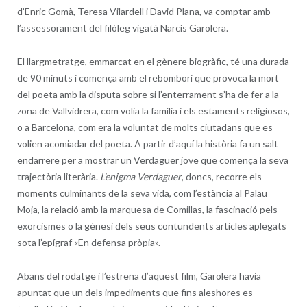
d’Enric Gomà, Teresa Vilardell i David Plana, va comptar amb
l’assessorament del filòleg vigatà Narcís Garolera.
El llargmetratge, emmarcat en el gènere biogràfic, té una durada
de 90 minuts i comença amb el rebombori que provoca la mort
del poeta amb la disputa sobre si l’enterrament s’ha de fer a la
zona de Vallvidrera, com volia la família i els estaments religiosos,
o a Barcelona, com era la voluntat de molts ciutadans que es
volien acomiadar del poeta. A partir d’aquí la història fa un salt
endarrere per a mostrar un Verdaguer jove que comença la seva
trajectòria literària.
L’enigma Verdaguer
, doncs, recorre els
moments culminants de la seva vida, com l’estància al Palau
Moja, la relació amb la marquesa de Comillas, la fascinació pels
exorcismes o la gènesi dels seus contundents articles aplegats
sota l’epígraf «En defensa pròpia».
Abans del rodatge i l’estrena d’aquest film, Garolera havia
apuntat que un dels impediments que fins aleshores es