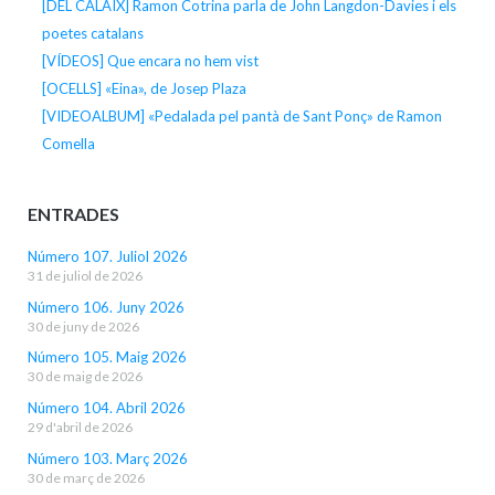
[DEL CALAIX] Ramon Cotrina parla de John Langdon-Davies i els
poetes catalans
[VÍDEOS] Que encara no hem vist
[OCELLS] «Eina», de Josep Plaza
[VIDEOALBUM] «Pedalada pel pantà de Sant Ponç» de Ramon
Comella
ENTRADES
Número 107. Juliol 2026
31 de juliol de 2026
Número 106. Juny 2026
30 de juny de 2026
Número 105. Maig 2026
30 de maig de 2026
Número 104. Abril 2026
29 d'abril de 2026
Número 103. Març 2026
30 de març de 2026