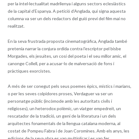
per la intel·lectualitat madrilenya i alguns sectors eclesiàstics
de la capital d’Espanya. A petició d’Anglada, qui signa aquesta
columna va ser un dels redactors del guió previ del film mai no
realitzat.
En la seva frustrada proposta cinematogràfica, Anglada també
pretenia narrar la conjura ordida contra l’escriptor pel bisbe
Morgades, els jesuïtes, un cosí del poeta i el seu millor amic, el
canonge Collell, per a acusar-lo de malversació de fons i
pràctiques exorcistes.
A més de ser conegut pels seus poemes èpics, místics i marians,
o per les seves colpidores proses, Verdaguer va ser un
personatge públic (incòmode amb les autoritats civils i
religioses), un heterodox polèmic, un viatger empedreït, un
rescatador de la tradició, un geni de la literatura i un dels
arquitectes fonamentals de la llengua catalana moderna, al
costat de Pompeu Fabra i de Joan Coromines. Amb els anys, les
edicions de la seva obra es van multiplicar i es van fer