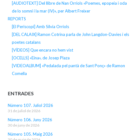
[AUDIOTEXT] Del llibre de Nan Orriols «Poemes, epopeia i oda
de lo somni i la mar (IV)», per Albert Freixer
REPORTS
[El Periscopi] Amb Silvia Orriols
[DEL CALAIX] Ramon Cotrina parla de John Langdon-Davies i els
poetes catalans
[VÍDEOS] Que encara no hem vist
[OCELLS] «Eina», de Josep Plaza
[VIDEOALBUM] «Pedalada pel pantà de Sant Ponç» de Ramon
Comella
ENTRADES
Número 107. Juliol 2026
31 de juliol de 2026
Número 106. Juny 2026
30 de juny de 2026
Número 105. Maig 2026
30 de maig de 2026