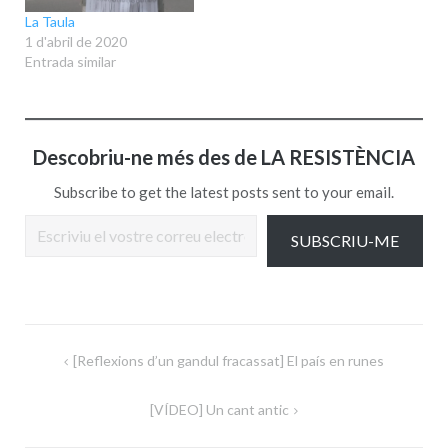
La Taula
1 d'abril de 2020
Entrada similar
Descobriu-ne més des de LA RESISTÈNCIA
Subscribe to get the latest posts sent to your email.
Escriviu el vostre correu electrònic…
SUBSCRIU-ME
Navegació
[Reflexions d’un gandul fracassat] El país en runes
d'entrades
[VÍDEO] Un cant antic