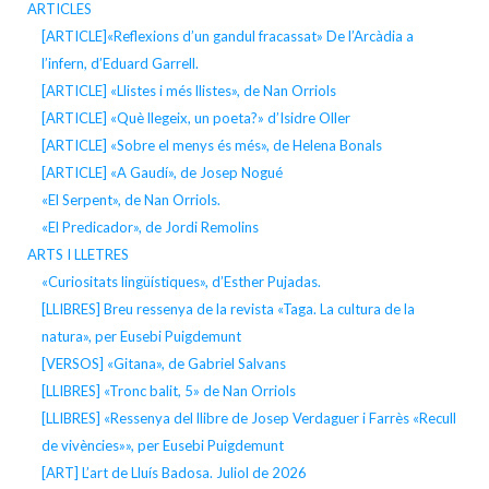
ARTICLES
[ARTICLE]«Reflexions d’un gandul fracassat» De l’Arcàdia a
l’infern, d’Eduard Garrell.
[ARTICLE] «Llistes i més llistes», de Nan Orriols
[ARTICLE] «Què llegeix, un poeta?» d’Isidre Oller
[ARTICLE] «Sobre el menys és més», de Helena Bonals
[ARTICLE] «A Gaudí», de Josep Nogué
«El Serpent», de Nan Orriols.
«El Predicador», de Jordi Remolins
ARTS I LLETRES
«Curiositats lingüístiques», d’Esther Pujadas.
[LLIBRES] Breu ressenya de la revista «Taga. La cultura de la
natura», per Eusebi Puigdemunt
[VERSOS] «Gitana», de Gabriel Salvans
[LLIBRES] «Tronc balit, 5» de Nan Orriols
[LLIBRES] «Ressenya del llibre de Josep Verdaguer i Farrès «Recull
de vivències»», per Eusebi Puigdemunt
[ART] L’art de Lluís Badosa. Juliol de 2026