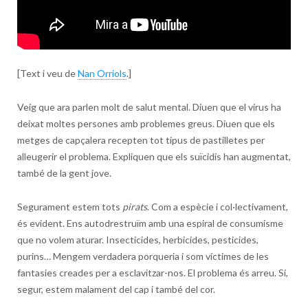
[Text i veu de
Nan Orriols
.]
Veig que ara parlen molt de salut mental. Diuen que el virus ha
deixat moltes persones amb problemes greus. Diuen que els
metges de capçalera recepten tot tipus de pastilletes per
alleugerir el problema. Expliquen que els suïcidis han augmentat,
també de la gent jove.
Segurament estem tots
pirats
. Com a espècie i col·lectivament,
és evident. Ens autodrestruïm amb una espiral de consumisme
que no volem aturar. Insecticides, herbicides, pesticides,
purins… Mengem verdadera porqueria i som víctimes de les
fantasies creades per a esclavitzar-nos. El problema és arreu. Sí,
segur, estem malament del cap i també del cor.