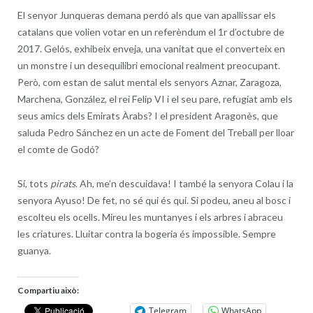
El senyor Junqueras demana perdó als que van apallissar els
catalans que volien votar en un referèndum el 1r d’octubre de
2017. Gelós, exhibeix enveja, una vanitat que el converteix en
un monstre i un desequilibri emocional realment preocupant.
Però, com estan de salut mental els senyors Aznar, Zaragoza,
Marchena, González, el rei Felip VI i el seu pare, refugiat amb els
seus amics dels Emirats Àrabs? I el president Aragonès, que
saluda Pedro Sánchez en un acte de Foment del Treball per lloar
el comte de Godó?
Sí, tots
pirats
. Ah, me’n descuidava! I també la senyora Colau i la
senyora Ayuso! De fet, no sé qui és qui. Si podeu, aneu al bosc i
escolteu els ocells. Mireu les muntanyes i els arbres i abraceu
les criatures. Lluitar contra la bogeria és impossible. Sempre
guanya.
Compartiu això:
Telegram
WhatsApp