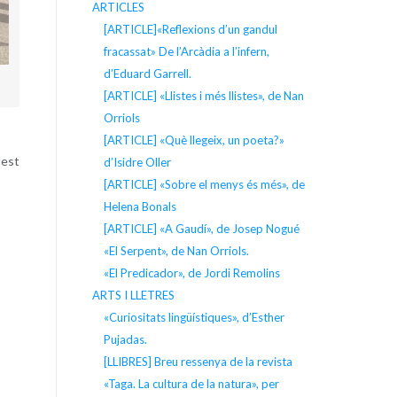
ARTICLES
[ARTICLE]«Reflexions d’un gandul
fracassat» De l’Arcàdia a l’infern,
d’Eduard Garrell.
[ARTICLE] «Llistes i més llistes», de Nan
Orriols
[ARTICLE] «Què llegeix, un poeta?»
uest
d’Isidre Oller
[ARTICLE] «Sobre el menys és més», de
Helena Bonals
[ARTICLE] «A Gaudí», de Josep Nogué
«El Serpent», de Nan Orriols.
«El Predicador», de Jordi Remolins
ARTS I LLETRES
«Curiositats lingüístiques», d’Esther
Pujadas.
[LLIBRES] Breu ressenya de la revista
«Taga. La cultura de la natura», per