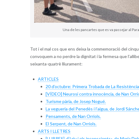
Una de les pancartes que es va passejar al Par
Tot i el mal cos que ens deixa la commemoració del cinquè
convoquem a no perdre la dignitat i la fermesa que l’all
seixanta-quatrè lliurament:
ARTICLES
20 d’octubre: Primera Trobada de La Resistència
[VÍDEO] Neurosi contra innocència, de Nan Orrio
Turisme pària, de Josep Nogué.
La vegueria del Penedès i l’aigua, de Jordi Sánche
Pensaments, de Nan Orriols.
El Serpent, de Nan Orriols.
ARTS I LLETRES
[LLIBRES] «El riu i els inconscients», de Maria Dol