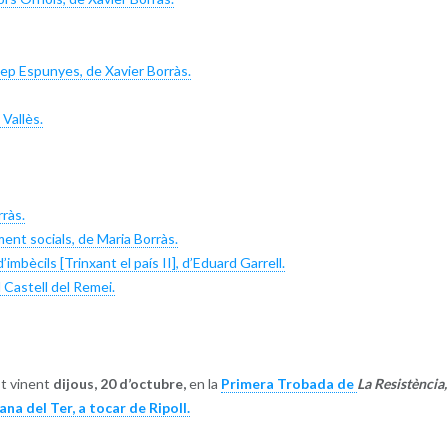
ep Espunyes, de Xavier Borràs.
Vallès.
rràs.
nt socials, de Maria Borràs.
mbècils [Trinxant el país II], d’Eduard Garrell.
 Castell del Remei.
st vinent
dijous, 20 d’octubre,
en la
Primera Trobada de
La Resistència,
ana del Ter, a tocar de Ripoll.