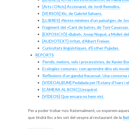
[Arts i Oficis] Accionarat, de Jordi Remolins.
[VERSOS] Xic, de Gabriel Salvans.
[LLIBRES] «Notes mínimes d’un paisatge», de Jos
Fragment del «Cant de batre», de Toni Casassas.
[EXPOSICIÓ] «Babel», Josep Nogué, a Mollet del 
[AUDIOTEXT] Irritat, d’Albert Freixer.
Curiositats lingüístiques, d’Esther Pujadas.
REPORTS
Pernils, melons, vels i processistes, de Xavier Bo
Ecologies comunes: com aprendre dins els movime
Reflexions d’un gandul fracassat. Una conxorxa d’i
[VIDEOALBUM] Pedalada per l’Estany d’Ivars i el
[CÀMERA AL BOSC] L’esquirol.
[VÍDEOS] Que encara no hem vist.
Per a poder trobar-nos fraternalment, us esperem aque
que tindrà lloc a les set del vespre al restaurant de la
Sol