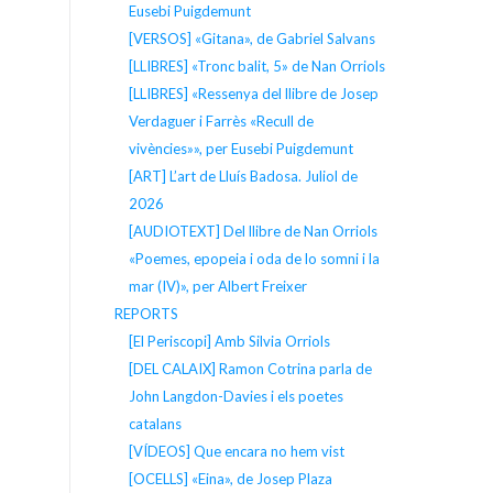
Eusebi Puigdemunt
[VERSOS] «Gitana», de Gabriel Salvans
[LLIBRES] «Tronc balit, 5» de Nan Orriols
[LLIBRES] «Ressenya del llibre de Josep
Verdaguer i Farrès «Recull de
vivències»», per Eusebi Puigdemunt
[ART] L’art de Lluís Badosa. Juliol de
2026
[AUDIOTEXT] Del llibre de Nan Orriols
«Poemes, epopeia i oda de lo somni i la
mar (IV)», per Albert Freixer
REPORTS
[El Periscopi] Amb Silvia Orriols
[DEL CALAIX] Ramon Cotrina parla de
John Langdon-Davies i els poetes
catalans
[VÍDEOS] Que encara no hem vist
[OCELLS] «Eina», de Josep Plaza