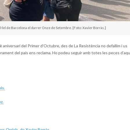
al·lel de Barcelona el darrer Onze de Setembre. [Foto: Xavier Borràs.]
 aniversari del Primer d’Octubre, des de La Resistència no defallim i us
iberament del país ens reclama. Ho podeu seguir amb totes les peces d’aq
ls.
z.
ors Orriols, de Xavier Borràs.