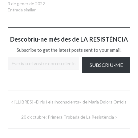
3 de gener de 2022
Entrada similar
Descobriu-ne més des de LA RESISTÈNCIA
Subscribe to get the latest posts sent to your email.
Escriviu el vostre correu electrònic…
SUBSCRIU-ME
Navegació
[LLIBRES] «El riu i els inconscients», de Maria Dolors Orriols
d'entrades
20 d’octubre: Primera Trobada de La Resistència