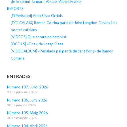
de lo somni i la mar (IV)», per Albert Freixer
REPORTS
[El Periscopi] Amb Silvia Orriols
[DEL CALAIX] Ramon Cotrina parla de John Langdon-Davies i els
poetes catalans
[VÍDEOS] Que encara no hem vist
[OCELLS] «Eina», de Josep Plaza
[VIDEOALBUM] «Pedalada pel pantà de Sant Ponç» de Ramon
Comella
ENTRADES
Número 107. Juliol 2026
31 de juliol de 2026
Número 106. Juny 2026
30 de juny de 2026
Número 105. Maig 2026
30 de maig de 2026
Número 104. Abril 2026