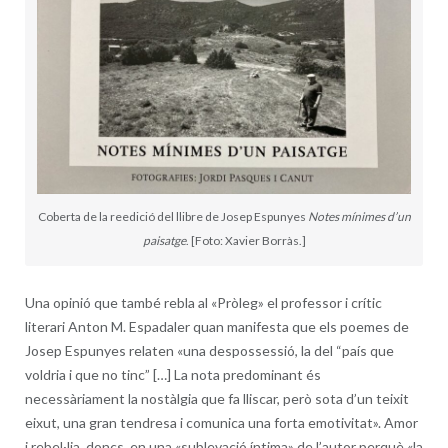
Coberta de la reedició del llibre de Josep Espunyes
Notes mínimes d’un
paisatge
. [Foto: Xavier Borràs.]
Una opinió que també rebla al «Pròleg» el professor i crític
literari Anton M. Espadaler quan manifesta que els poemes de
Josep Espunyes relaten «una despossessió, la del “país que
voldria i que no tinc” […] La nota predominant és
necessàriament la nostàlgia que fa lliscar, però sota d’un teixit
eixut, una gran tendresa i comunica una forta emotivitat». Amor
i rebel·lia, doncs, en una «sublevació íntima» de l’autor perquè «la