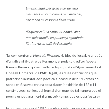
Em tinc, aqui, per gran avar de vida,
mes tanta en reto com la pell me’n bat,
car tot en mi respon a l’alta crida
d’aquest caliu d’embruix, comú i alat,
que neix humil i en puixança agombola
l’intim, rural, cafè de Peramola.
Tal com conten a
Viure als Pirineus
, «la idea de l’escala-sonet és
d’un altre fill il·lustre de Peramola, el pedagog, editor i poeta
Ramon Besora
, qui va traslladar la proposta a l’
Ajuntament
i al
Consell Comarcal de l’Alt Urgell
, les dues institucions que
patrocinen la instal·lació poètica. Cadascun dels 14 versos del
sonet està gravat en una peça d’acer inoxidable de 172 x 11
centímetres i col·locat al frontal d’un graó, de tal manera que el
poema es pot anar llegint al mateix temps que es puja l’escala».
Espunyes contava el 1987 que els sonets van ser com una mena