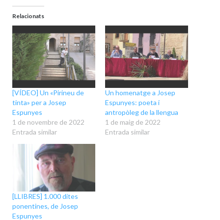
Relacionats
[VÍDEO] Un «Pirineu de
Un homenatge a Josep
tinta» per a Josep
Espunyes: poeta i
Espunyes
antropòleg de la llengua
1 de novembre de 2022
1 de maig de 2022
Entrada similar
Entrada similar
[LLIBRES] 1.000 dites
ponentines, de Josep
Espunyes