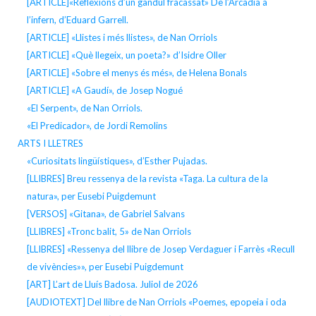
[ARTICLE]«Reflexions d’un gandul fracassat» De l’Arcàdia a
l’infern, d’Eduard Garrell.
[ARTICLE] «Llistes i més llistes», de Nan Orriols
[ARTICLE] «Què llegeix, un poeta?» d’Isidre Oller
[ARTICLE] «Sobre el menys és més», de Helena Bonals
[ARTICLE] «A Gaudí», de Josep Nogué
«El Serpent», de Nan Orriols.
«El Predicador», de Jordi Remolins
ARTS I LLETRES
«Curiositats lingüístiques», d’Esther Pujadas.
[LLIBRES] Breu ressenya de la revista «Taga. La cultura de la
natura», per Eusebi Puigdemunt
[VERSOS] «Gitana», de Gabriel Salvans
[LLIBRES] «Tronc balit, 5» de Nan Orriols
[LLIBRES] «Ressenya del llibre de Josep Verdaguer i Farrès «Recull
de vivències»», per Eusebi Puigdemunt
[ART] L’art de Lluís Badosa. Juliol de 2026
[AUDIOTEXT] Del llibre de Nan Orriols «Poemes, epopeia i oda