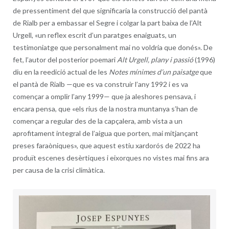
de pressentiment del que significaria la construcció del pantà
de Rialb per a embassar el Segre i colgar la part baixa de l’Alt
Urgell, «un reflex escrit d’un paratges enaiguats, un
testimoniatge que personalment mai no voldria que donés». De
fet, l’autor del posterior poemari
Alt Urgell, plany i passió
(1996)
diu en la reedició actual de les
Notes mínimes d’un paisatge
que
el pantà de Rialb —que es va construir l’any 1992 i es va
començar a omplir l’any 1999— que ja aleshores pensava, i
encara pensa, que «els rius de la nostra muntanya s’han de
començar a regular des de la capçalera, amb vista a un
aprofitament integral de l’aigua que porten, mai mitjançant
preses faraòniques», que aquest estiu xardorós de 2022 ha
produït escenes desèrtiques i eixorques no vistes mai fins ara
per causa de la crisi climàtica.