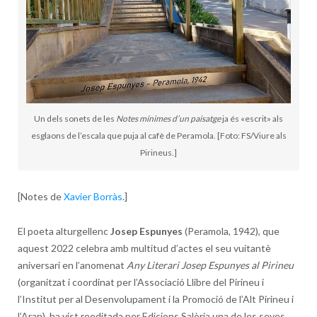
Un dels sonets de les
Notes mínimes d’un paisatge
ja és «escrit» als
esglaons de l’escala que puja al cafè de Peramola. [Foto: FS/Viure als
Pirineus.]
[Notes de
Xavier Borràs
.]
El poeta alturgellenc
Josep Espunyes
(Peramola, 1942), que
aquest 2022 celebra amb multitud d’actes el seu vuitantè
aniversari en l’anomenat
Any Literari Josep Espunyes al Pirineu
(organitzat i coordinat per l’Associació Llibre del Pirineu i
l’Institut per al Desenvolupament i la Promoció de l’Alt Pirineu i
l’Aran), ha vist reeditada per Edicions Salòria una de les seves