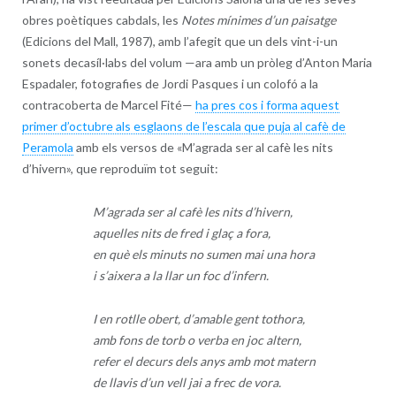
obres poètiques cabdals, les
Notes mínimes d’un paisatge
(Edicions del Mall, 1987), amb l’afegit que un dels vint-i-un
sonets decasíl·labs del volum —ara amb un pròleg d’Anton Maria
Espadaler, fotografies de Jordi Pasques i un colofó a la
contracoberta de Marcel Fité—
ha pres cos i forma aquest
primer d’octubre als esglaons de l’escala que puja al cafè de
Peramola
amb els versos de «M’agrada ser al cafè les nits
d’hivern», que reproduïm tot seguit:
M’agrada ser al cafè les nits d’hivern,
aquelles nits de fred i glaç a fora,
en què els minuts no sumen mai una hora
i s’aixera a la llar un foc d’infern.
I en rotlle obert, d’amable gent tothora,
amb fons de torb o verba en joc altern,
refer el decurs dels anys amb mot matern
de llavis d’un vell jai a frec de vora.