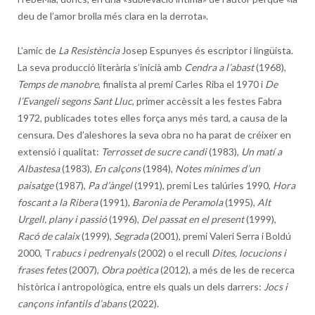
deu de l’amor brolla més clara en la derrota».
L’amic de
La Resistència
Josep Espunyes és escriptor i lingüista.
La seva producció literària s’inicià amb
Cendra a l’abast
(1968),
Temps de manobre
, finalista al premi Carles Riba el 1970 i
De
l’Evangeli segons Sant Lluc
, primer accèssit a les festes Fabra
1972, publicades totes elles força anys més tard, a causa de la
censura. Des d’aleshores la seva obra no ha parat de créixer en
extensió i qualitat:
Terrosset de sucre candi
(1983),
Un matí a
Albastesa
(1983),
En calçons
(1984),
Notes mínimes d’un
paisatge
(1987),
Pa d’àngel
(1991), premi Les talúries 1990,
Hora
foscant a la Ribera
(1991),
Baronia de Peramola
(1995),
Alt
Urgell, plany i passió
(1996),
Del passat en el present
(1999),
Racó de calaix
(1999),
Segrada
(2001), premi Valeri Serra i Boldú
2000, T
rabucs i pedrenyals
(2002) o el recull
Dites, locucions i
frases fetes
(2007),
Obra poètica
(2012), a més de les de recerca
històrica i antropològica, entre els quals un dels darrers:
Jocs i
cançons infantils d’abans
(2022).