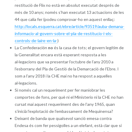
restitució de Flix no està en absolut executat després de
més de 10 anys; només s’han executat 13 actuacions de les
44 que calia fer (podeu comprovar-ho en aquest enllaç:
http://locals.esquerra.cat/ebre/article/93519/auba-demana-
informacio-al-govern-sobre-el-pla-de-restitucio-i-els-
controls-de-laire-en-la-
)
La Confederación
no
és la casa de tots; el govern legítim de
la Generalitat encara està esperant resposta a les
al·legacions que va presentar l’octubre de l’any 2010 a
l’esborrany del Pla de Gestió de la Demarcació de l’Ebre. I
som a l’any 2018 i la CHE mai no ha respost a aquelles
al·legacions.
Si només cal un requeriment per fer maniobrar les
comportes de fons, per què ni el Ministerio ni la CHE no han
cursat mai aquest requeriment des de l’any 1965, quan
s’inicià l’explotació de l’embassament de Mequinensa?
Deixant de banda que qualsevol sanció emesa contra
Endesa és com fer pessigolles a un elefant, està clar que si