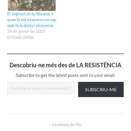
El segrest al riu Siurana, o
quan la mà esquerra no sap
què fa la dreta i viceversa
28 de gener de 2023
Entrada similar
Descobriu-ne més des de LA RESISTÈNCIA
Subscribe to get the latest posts sent to your email.
Escriviu el vostre correu electrònic…
SUBSCRIU-ME
Navegació
La mòmia de Vic