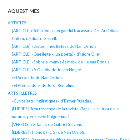
AQUEST MES
ARTICLES
[ARTICLE]«Reflexions d’un gandul fracassat» De l’Arcàdia a
l’infern, d’Eduard Garrell.
[ARTICLE] «Llistes i més llistes», de Nan Orriols
[ARTICLE] «Què llegeix, un poeta?» d’Isidre Oller
[ARTICLE] «Sobre el menys és més», de Helena Bonals
[ARTICLE] «A Gaudí», de Josep Nogué
«El Serpent», de Nan Orriols.
«El Predicador», de Jordi Remolins
ARTS I LLETRES
«Curiositats lingüístiques», d’Esther Pujadas.
[LLIBRES] Breu ressenya de la revista «Taga. La cultura de la
natura», per Eusebi Puigdemunt
[VERSOS] «Gitana», de Gabriel Salvans
[LLIBRES] «Tronc balit, 5» de Nan Orriols