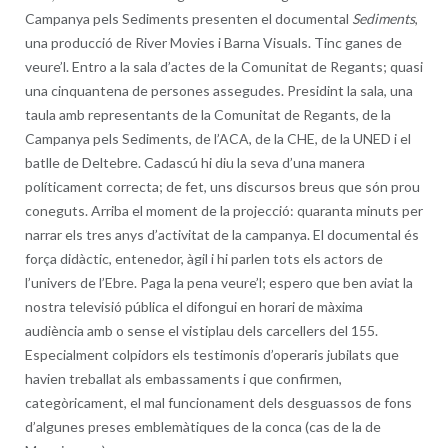
Campanya pels Sediments presenten el documental
Sediments
,
una producció de River Movies i Barna Visuals. Tinc ganes de
veure’l. Entro a la sala d’actes de la Comunitat de Regants; quasi
una cinquantena de persones assegudes. Presidint la sala, una
taula amb representants de la Comunitat de Regants, de la
Campanya pels Sediments, de l’ACA, de la CHE, de la UNED i el
batlle de Deltebre. Cadascú hi diu la seva d’una manera
políticament correcta; de fet, uns discursos breus que són prou
coneguts. Arriba el moment de la projecció: quaranta minuts per
narrar els tres anys d’activitat de la campanya. El documental és
força didàctic, entenedor, àgil i hi parlen tots els actors de
l’univers de l’Ebre. Paga la pena veure’l; espero que ben aviat la
nostra televisió pública el difongui en horari de màxima
audiència amb o sense el vistiplau dels carcellers del 155.
Especialment colpidors els testimonis d’operaris jubilats que
havien treballat als embassaments i que confirmen,
categòricament, el mal funcionament dels desguassos de fons
d’algunes preses emblemàtiques de la conca (cas de la de