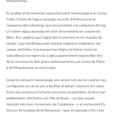
Mequinensa).
En acabar el documental, espontani petit homenatge a en Josep
Polet, l’home de l’aigua daurada, records d’infantesa de la
campanya del colmateig, que era posterior a la campanya de reg.
Li’n deien aigua daurada pel color de la matèria en suspensió
(llims, fins, argiles) que l’aigua del riu portava en les riuades de
tardor, i que fertilitzava amb matèria orgànica i sediments els
camps del Delta. Una manera ben lògica de lluitar contra la
subsidència i la regressió. Lògica aparentment impossible des
de la construcció dels grans embassaments a la conca de l’Ebre
(i de Mequinensa, en particular).
Després del petit homenatge, ens alcem tots de les cadires i les
configurem en cercle per a facilitar el debat i veure’ns les cares.
Entre els assistents hi ha les persones propietàries de llocs tan
emblemàtics del Delta com l’Illa de Buda —un dels espais
naturals més ben conservats de Catalunya— o el restaurant Els
Vascos de la platja de la Marquesa —que, en paraules d’en Lluís