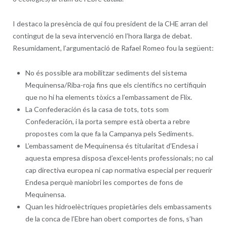
I destaco la presència de qui fou president de la CHE arran del
contingut de la seva intervenció en l’hora llarga de debat.
Resumidament, l’argumentació de Rafael Romeo fou la següent:
No és possible ara mobilitzar sediments del sistema
Mequinensa/Riba-roja fins que els científics no certifiquin
que no hi ha elements tòxics a l’embassament de Flix.
La Confederación és la casa de tots, tots som
Confederación, i la porta sempre està oberta a rebre
propostes com la que fa la Campanya pels Sediments.
L’embassament de Mequinensa és titularitat d’Endesa i
aquesta empresa disposa d’excel·lents professionals; no cal
cap directiva europea ni cap normativa especial per requerir
Endesa perquè maniobri les comportes de fons de
Mequinensa.
Quan les hidroelèctriques propietàries dels embassaments
de la conca de l’Ebre han obert comportes de fons, s’han