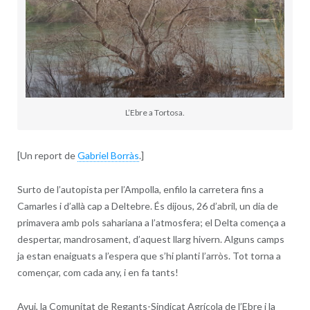
L’Ebre a Tortosa.
[Un report de
Gabriel Borràs
.]
Surto de l’autopista per l’Ampolla, enfilo la carretera fins a
Camarles i d’allà cap a Deltebre. És dijous, 26 d’abril, un dia de
primavera amb pols sahariana a l’atmosfera; el Delta comença a
despertar, mandrosament, d’aquest llarg hivern. Alguns camps
ja estan enaiguats a l’espera que s’hi planti l’arròs. Tot torna a
començar, com cada any, i en fa tants!
Avui, la Comunitat de Regants-Sindicat Agrícola de l’Ebre i la