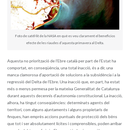
Foto de satêl·lit de la NASA en què es veu clarament el beneficios
efecte de les riaudes d’aquesta primavera al Delta.
Aquesta no priorització de l’Ebre català per part de l’Estat ha
comportat, en conseqüència, una total inacció, és a dir, una
manca clamorosa d’aportació de solucions a la subsidència i a la
regressió del Delta de l’Ebre. Una inacció que, en part, ha estat
més o menys permesa per la mateixa Generalitat de Catalunya
durant aquests decennis d’autonomia constitucional. La inacció,
alhora, ha tingut conseqüències: determinats agents del
territori, com alguns ajuntaments i alguns propietaris de
finques, han emprès accions puntuals de protecció dels béns
que tot i ser absolutament lícites i comprensibles, poden arribar