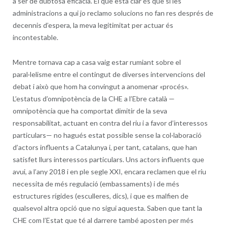
a ser de dubtosa eficàcia. El que està clar és que si les
administracions a qui jo reclamo solucions no fan res després de
decennis d’espera, la meva legitimitat per actuar és
incontestable.
Mentre tornava cap a casa vaig estar rumiant sobre el
paral·lelisme entre el contingut de diverses intervencions del
debat i això que hom ha convingut a anomenar «procés».
L’estatus d’omnipotència de la CHE a l’Ebre català —
omnipotència que ha comportat dimitir de la seva
responsabilitat, actuant en contra del riu i a favor d’interessos
particulars— no hagués estat possible sense la col·laboració
d’actors influents a Catalunya i, per tant, catalans, que han
satisfet llurs interessos particulars. Uns actors influents que
avui, a l’any 2018 i en ple segle XXI, encara reclamen que el riu
necessita de més regulació (embassaments) i de més
estructures rígides (esculleres, dics), i que es malfien de
qualsevol altra opció que no sigui aquesta. Saben que tant la
CHE com l’Estat que té al darrere també aposten per més