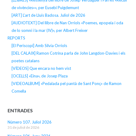
[LLIBRES] «Ressenya del llibre de Josep Verdaguer i Farrès «Recull
de vivències»», per Eusebi Puigdemunt
[ART] L’art de Lluís Badosa. Juliol de 2026
[AUDIOTEXT] Del llibre de Nan Orriols «Poemes, epopeia i oda
de lo somni i la mar (IV)», per Albert Freixer
REPORTS
[El Periscopi] Amb Silvia Orriols
[DEL CALAIX] Ramon Cotrina parla de John Langdon-Davies i els
poetes catalans
[VÍDEOS] Que encara no hem vist
[OCELLS] «Eina», de Josep Plaza
[VIDEOALBUM] «Pedalada pel pantà de Sant Ponç» de Ramon
Comella
ENTRADES
Número 107. Juliol 2026
31 de juliol de 2026
Número 106. Juny 2026