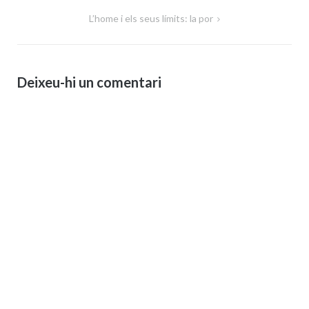
d'entrades
L’home i els seus límits: la por
Deixeu-hi un comentari