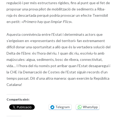
regulació i per més estructures rígides, fins al punt que el fet de
proposar una prova pilot de mobilització de sediments a Riba-
roja és descartada perquè podria provocar un efecte Txernòbil
en petit: «
Primero hay que limpiar Flics
».
Aquesta connivència entre l’Estat i determinats actors que
s’erigeixen en «representants del territori» fan extremament
difícil donar una oportunitat a allò que és la vertadera solució del
Delta de l’Ebre: és l’hora del riu. I quan dic riu, escriviu-lo amb
majúscules: aigua, sediments, bosc de ribera, connectivitat,
vida… I l’hora del riu només pot arribar quan l’Estat desaparegui i
la CHE i la Demarcació de Costes de l’Estat siguin records d’un
temps passat. Dit d’una altra manera: quan exercim la República
Catalana!
Compartiu això:
Telegram
WhatsApp