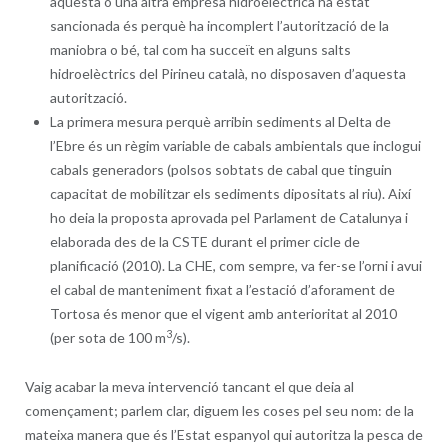
aquesta o una altra empresa hidroelèctrica ha estat
sancionada és perquè ha incomplert l’autorització de la
maniobra o bé, tal com ha succeït en alguns salts
hidroelèctrics del Pirineu català, no disposaven d’aquesta
autorització.
La primera mesura perquè arribin sediments al Delta de
l’Ebre és un règim variable de cabals ambientals que inclogui
cabals generadors (polsos sobtats de cabal que tinguin
capacitat de mobilitzar els sediments dipositats al riu). Així
ho deia la proposta aprovada pel Parlament de Catalunya i
elaborada des de la CSTE durant el primer cicle de
planificació (2010). La CHE, com sempre, va fer-se l’orni i avui
el cabal de manteniment fixat a l’estació d’aforament de
Tortosa és menor que el vigent amb anterioritat al 2010
3
(per sota de 100 m
/s).
Vaig acabar la meva intervenció tancant el que deia al
començament; parlem clar, diguem les coses pel seu nom: de la
mateixa manera que és l’Estat espanyol qui autoritza la pesca de