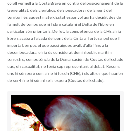
corall vermell a la Costa Brava en contra del posicionament de la
Generalitat, dels científics, dels pescadors i de la gent del
territori, és aquest mateix Estat espanyol qui ha decidit des de
fa molt de temps que ni l’Ebre català ni el Delta de l’Ebre en
particular són prioritaris. De fet, la competència de la CHE al riu
Ebre s’acaba a l’alçada del pont de la Cinta a Tortosa, pel que li
importa ben poc el que passi aigües avall; d’allà i fins a la
desembocadura, el riu és considerat domini públic marítim
terrestre, competència de la Demarcación de Costas del Estado
que, oh casualitat, no tenia cap representant al debat. Resum:
uns hi són però com si no hi fossin (CHE), i els altres que haurien
de ser-hi no hi són ni se’ls espera (Costas del Estado).