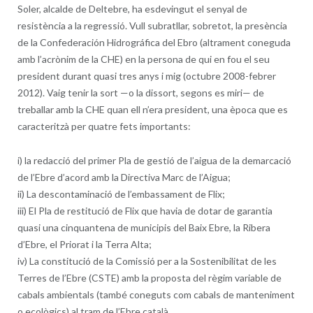
Soler, alcalde de Deltebre, ha esdevingut el senyal de
resistència a la regressió. Vull subratllar, sobretot, la presència
de la Confederación Hidrográfica del Ebro (altrament coneguda
amb l’acrònim de la CHE) en la persona de qui en fou el seu
president durant quasi tres anys i mig (octubre 2008-febrer
2012). Vaig tenir la sort —o la dissort, segons es miri— de
treballar amb la CHE quan ell n’era president, una època que es
caracteritzà per quatre fets importants:
i) la redacció del primer Pla de gestió de l’aigua de la demarcació
de l’Ebre d’acord amb la Directiva Marc de l’Aigua;
ii) La descontaminació de l’embassament de Flix;
iii) El Pla de restitució de Flix que havia de dotar de garantia
quasi una cinquantena de municipis del Baix Ebre, la Ribera
d’Ebre, el Priorat i la Terra Alta;
iv) La constitució de la Comissió per a la Sostenibilitat de les
Terres de l’Ebre (CSTE) amb la proposta del règim variable de
cabals ambientals (també coneguts com cabals de manteniment
o ecològics) al tram de l’Ebre català.