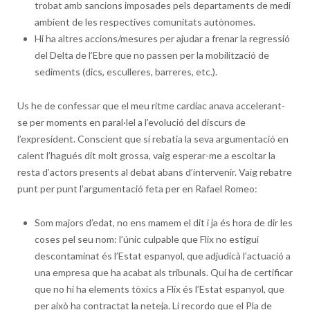
trobat amb sancions imposades pels departaments de medi
ambient de les respectives comunitats autònomes.
Hi ha altres accions/mesures per ajudar a frenar la regressió
del Delta de l’Ebre que no passen per la mobilització de
sediments (dics, esculleres, barreres, etc.).
Us he de confessar que el meu ritme cardíac anava accelerant-
se per moments en paral·lel a l’evolució del discurs de
l’expresident. Conscient que si rebatia la seva argumentació en
calent l’hagués dit molt grossa, vaig esperar-me a escoltar la
resta d’actors presents al debat abans d’intervenir. Vaig rebatre
punt per punt l’argumentació feta per en Rafael Romeo:
Som majors d’edat, no ens mamem el dit i ja és hora de dir les
coses pel seu nom: l’únic culpable que Flix no estigui
descontaminat és l’Estat espanyol, que adjudicà l’actuació a
una empresa que ha acabat als tribunals. Qui ha de certificar
que no hi ha elements tòxics a Flix és l’Estat espanyol, que
per això ha contractat la neteja. Li recordo que el Pla de