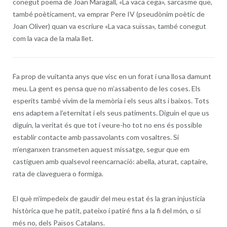
conegut poema de Joan Maragall, «La vaca cega», sarcasme que,
també poèticament, va emprar Pere IV (pseudònim poètic de
Joan Oliver) quan va escriure «La vaca suïssa», també conegut
com la vaca de la mala llet.
Fa prop de vuitanta anys que visc en un forat i una llosa damunt
meu. La gent es pensa que no m’assabento de les coses. Els
esperits també vivim de la memòria i els seus alts i baixos. Tots
ens adaptem a l’eternitat i els seus patiments. Diguin el que us
diguin, la veritat és que tot i veure-ho tot no ens és possible
establir contacte amb passavolants com vosaltres. Si
m’enganxen transmeten aquest missatge, segur que em
castiguen amb qualsevol reencarnació: abella, aturat, captaire,
rata de claveguera o formiga.
El què m’impedeix de gaudir del meu estat és la gran injustícia
històrica que he patit, pateixo i patiré fins a la fi del món, o si
més no, dels Països Catalans.