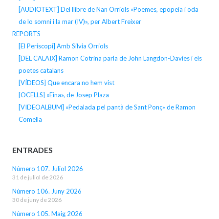
[AUDIOTEXT] Del llibre de Nan Orriols «Poemes, epopeia i oda
de lo somni i la mar (IV)», per Albert Freixer
REPORTS
[El Periscopi] Amb Silvia Orriols
[DEL CALAIX] Ramon Cotrina parla de John Langdon-Davies i els
poetes catalans
[VÍDEOS] Que encara no hem vist
[OCELLS] «Eina», de Josep Plaza
[VIDEOALBUM] «Pedalada pel pantà de Sant Ponç» de Ramon
Comella
ENTRADES
Número 107. Juliol 2026
31 de juliol de 2026
Número 106. Juny 2026
30 de juny de 2026
Número 105. Maig 2026