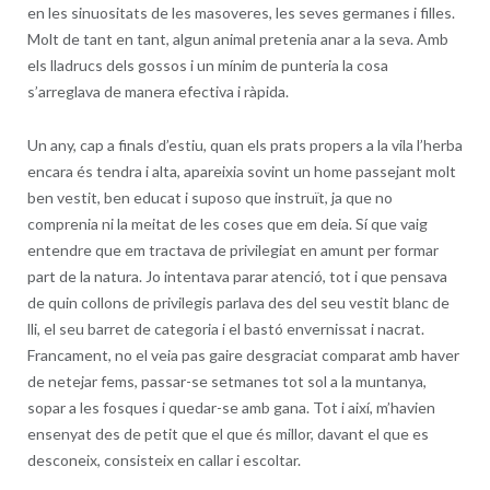
en les sinuositats de les masoveres, les seves germanes i filles.
Molt de tant en tant, algun animal pretenia anar a la seva. Amb
els lladrucs dels gossos i un mínim de punteria la cosa
s’arreglava de manera efectiva i ràpida.
Un any, cap a finals d’estiu, quan els prats propers a la vila l’herba
encara és tendra i alta, apareixia sovint un home passejant molt
ben vestit, ben educat i suposo que instruït, ja que no
comprenia ni la meitat de les coses que em deia. Sí que vaig
entendre que em tractava de privilegiat en amunt per formar
part de la natura. Jo intentava parar atenció, tot i que pensava
de quin collons de privilegis parlava des del seu vestit blanc de
lli, el seu barret de categoria i el bastó envernissat i nacrat.
Francament, no el veia pas gaire desgraciat comparat amb haver
de netejar fems, passar-se setmanes tot sol a la muntanya,
sopar a les fosques i quedar-se amb gana. Tot i així, m’havien
ensenyat des de petit que el que és millor, davant el que es
desconeix, consisteix en callar i escoltar.