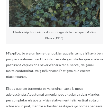
Il·lustració publicitària de «La vaca cega» de Junceda per a Gallina
Blanca (1938).
M’explico. Jo era un home tranquil. En aquells temps hi havia ben
poc per conformar-se. Una infantesa de garrotades que acabava
pasturant vaques fins haver d’anar a fer el servei, de gana i
molta conformitat. Vaig néixer amb l’estigma que encara
m’acompanya.
El pes que em turmenta es va originar cap a la meva
adolescència. Acostumat a menjar poc a taula i a robar viandes
per completar els àpats, vivia relativament feliç, estirat sota un
arbre en un prat, mentre el bestiar sestejava i jo només pensava