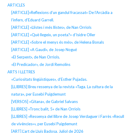
ARTICLES
[ARTICLE]«Reflexions d’un gandul fracassat» De l’Arcàdia a
l’infern, d’Eduard Garrell.
[ARTICLE] «Llistes i més llistes», de Nan Orriols
[ARTICLE] «Què llegeix, un poeta?» d’Isidre Oller
[ARTICLE] «Sobre el menys és més», de Helena Bonals
[ARTICLE] «A Gaudí», de Josep Nogué
«El Serpent», de Nan Orriols.
«El Predicador», de Jordi Remolins
ARTS I LLETRES
«Curiositats lingüístiques», d’Esther Pujadas.
[LLIBRES] Breu ressenya de la revista «Taga. La cultura de la
natura», per Eusebi Puigdemunt
[VERSOS] «Gitana», de Gabriel Salvans
[LLIBRES] «Tronc balit, 5» de Nan Orriols
[LLIBRES] «Ressenya del llibre de Josep Verdaguer i Farrès «Recull
de vivències»», per Eusebi Puigdemunt
[ART] L’art de Lluís Badosa. Juliol de 2026