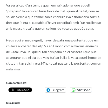
Va ser al cap d’un temps quan em vaig adonar que aquell
“pixapins” tan educat tenia boca de mel i queixal de fel, com se
sol dir. Sembla que també sabia escriure i va esbombar a tort i a
dret que jo era el culpable d’haver contribuït amb “un roc llençat
amb massa traça” a que un collons de vaca es quedés cega.
Heus aquí el meu neguit, haver de patir una posteritat que em
col·loca al costat de Felip V i en Franco com a màxims enemics
de Catalunya. Jo, que ni tan sols parlo bé el castellà i que puc
assegurar que el dia que vaig buidar l’ull a la vaca aquell home de
ciutat ni tan sols hi era. M’ha tocat passar a la posteritat com un
malànima.
Compartiu això:
Telegram
WhatsApp
Us agrada: