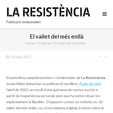
Skip
to
content
Publicació independent
El vailet del més enllà
Home
/
Projectes
/
El vailet del més enllà
Nave
13 juliol 2017
d'en
El periodista campdevanolenc i col·laborador de
La Resistència
,
Josep Maria Sebastian va publicat el seu llibre,
A peu de camí
,
l’abril de 2013, un recull d’una quinzena de contes escrits a
partir de l’experiència personal, però que ha evitat situar-los
explícitament al Ripollès. D’aquests contes us n’oferim un, «El
vailet del més enllà», on, d’una manera original, ironitza sobre el