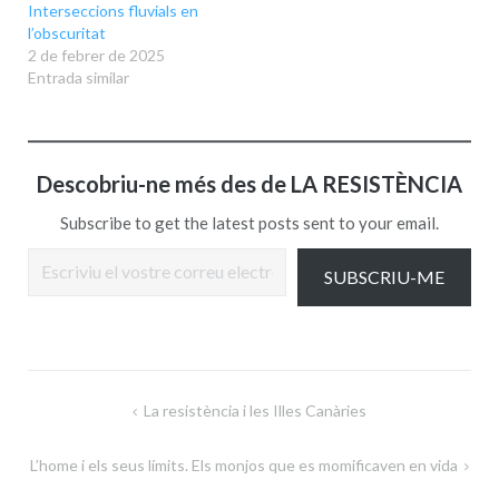
Interseccions fluvials en
l’obscuritat
2 de febrer de 2025
Entrada similar
Descobriu-ne més des de LA RESISTÈNCIA
Subscribe to get the latest posts sent to your email.
Escriviu el vostre correu electrònic…
SUBSCRIU-ME
Navegació
La resistència i les Illes Canàries
d'entrades
L’home i els seus límits. Els monjos que es momificaven en vida