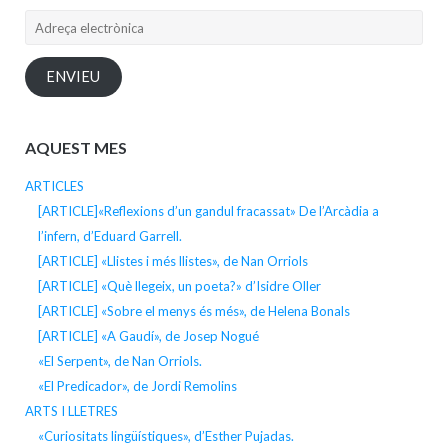
Adreça
electrònica
ENVIEU
AQUEST MES
ARTICLES
[ARTICLE]«Reflexions d’un gandul fracassat» De l’Arcàdia a
l’infern, d’Eduard Garrell.
[ARTICLE] «Llistes i més llistes», de Nan Orriols
[ARTICLE] «Què llegeix, un poeta?» d’Isidre Oller
[ARTICLE] «Sobre el menys és més», de Helena Bonals
[ARTICLE] «A Gaudí», de Josep Nogué
«El Serpent», de Nan Orriols.
«El Predicador», de Jordi Remolins
ARTS I LLETRES
«Curiositats lingüístiques», d’Esther Pujadas.