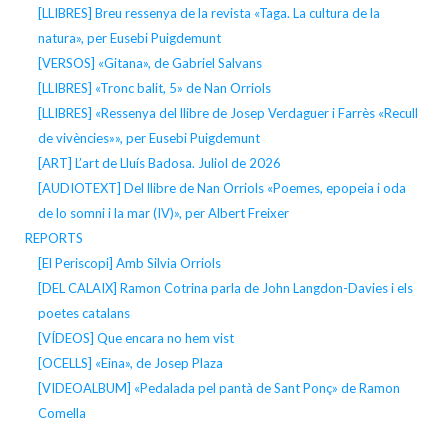
[LLIBRES] Breu ressenya de la revista «Taga. La cultura de la
natura», per Eusebi Puigdemunt
[VERSOS] «Gitana», de Gabriel Salvans
[LLIBRES] «Tronc balit, 5» de Nan Orriols
[LLIBRES] «Ressenya del llibre de Josep Verdaguer i Farrès «Recull
de vivències»», per Eusebi Puigdemunt
[ART] L’art de Lluís Badosa. Juliol de 2026
[AUDIOTEXT] Del llibre de Nan Orriols «Poemes, epopeia i oda
de lo somni i la mar (IV)», per Albert Freixer
REPORTS
[El Periscopi] Amb Silvia Orriols
[DEL CALAIX] Ramon Cotrina parla de John Langdon-Davies i els
poetes catalans
[VÍDEOS] Que encara no hem vist
[OCELLS] «Eina», de Josep Plaza
[VIDEOALBUM] «Pedalada pel pantà de Sant Ponç» de Ramon
Comella