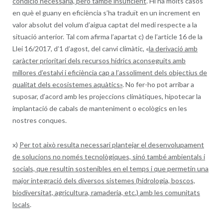
condició necessària, però també insuficient
. Hi ha molts casos
en què el guany en eficiència s’ha traduït en un increment en
valor absolut del volum d’aigua captat del medi respecte a la
situació anterior. Tal com afirma l’apartat c) de l’article 16 de la
Llei 16/2017, d’1 d’agost, del canvi climàtic, «
la derivació amb
caràcter prioritari dels recursos hídrics aconseguits amb
millores d’estalvi i eficiència cap a l’assoliment dels objectius de
qualitat dels ecosistemes aquàtics»
. No fer-ho pot arribar a
suposar, d’acord amb les projeccions climàtiques, hipotecar la
implantació de cabals de manteniment o ecològics en les
nostres conques.
x)
Per tot això resulta necessari plantejar el desenvolupament
de solucions no només tecnològiques, sinó també ambientals i
socials, que resultin sostenibles en el temps i que permetin una
major integració dels diversos sistemes (hidrologia, boscos,
biodiversitat, agricultura, ramaderia, etc.) amb les comunitats
locals
.