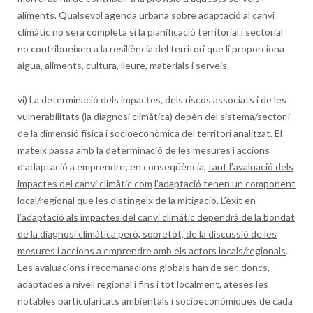
aliments
. Qualsevol agenda urbana sobre adaptació al canvi
climàtic no serà completa si la planificació territorial i sectorial
no contribueixen a la resiliència del territori que li proporciona
aigua, aliments, cultura, lleure, materials i serveis.
vi) La determinació dels impactes, dels riscos associats i de les
vulnerabilitats (la diagnosi climàtica) depèn del sistema/sector i
de la dimensió física i socioeconòmica del territori analitzat. El
mateix passa amb la determinació de les mesures i accions
d’adaptació a emprendre; en conseqüència,
tant l’avaluació dels
impactes del canvi climàtic com
l’adaptació tenen un component
local/regional
que les distingeix de la mitigació.
L’èxit en
l’adaptació als impactes del canvi climàtic dependrà de la bondat
de la diagnosi climàtica però, sobretot, de la discussió de les
mesures i accions a emprendre amb els actors locals/regionals
.
Les avaluacions i recomanacions globals han de ser, doncs,
adaptades a nivell regional i fins i tot localment, ateses les
notables particularitats ambientals i socioeconòmiques de cada