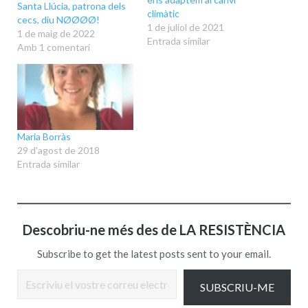
Santa Llúcia, patrona dels
climàtic
cecs, diu NØØØØ!
1 de juliol de 2021
1 de maig de 2022
Entrada similar
Amb 1 comentari
Maria Borràs
29 d'agost de 2018
Entrada similar
Descobriu-ne més des de LA RESISTÈNCIA
Subscribe to get the latest posts sent to your email.
Escriviu el vostre correu electrònic…
SUBSCRIU-ME