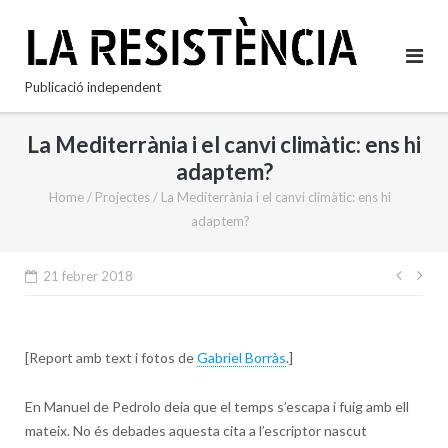
Skip
to
content
Publicació independent
La Mediterrània i el canvi climàtic: ens hi
adaptem?
Home
/
Projectes
/
La Mediterrània i el canvi climàtic: ens hi
adaptem?
Nave
21 febrer 2018
d'en
[Report amb text i fotos de
Gabriel Borràs
.]
En Manuel de Pedrolo deia que el temps s’escapa i fuig amb ell
mateix. No és debades aquesta cita a l’escriptor nascut