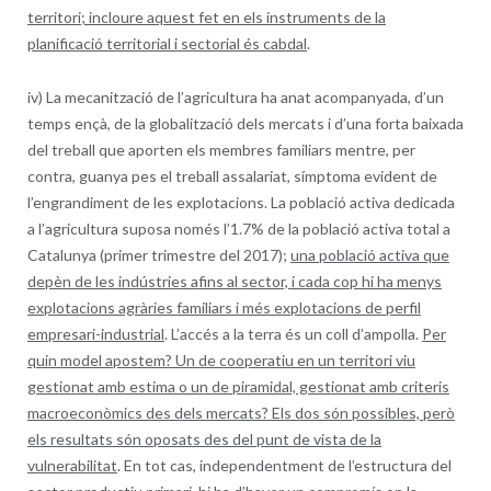
territori; incloure aquest fet en els instruments de la
planificació territorial i sectorial és cabdal
.
iv) La mecanització de l’agricultura ha anat acompanyada, d’un
temps ençà, de la globalització dels mercats i d’una forta baixada
del treball que aporten els membres familiars mentre, per
contra, guanya pes el treball assalariat, símptoma evident de
l’engrandiment de les explotacions. La població activa dedicada
a l’agricultura suposa només l’1.7% de la població activa total a
Catalunya (primer trimestre del 2017);
una població activa que
depèn de les indústries afins al sector, i cada cop hi ha menys
explotacions agràries familiars i més explotacions de perfil
empresari-industrial
. L’accés a la terra és un coll d’ampolla.
Per
quin model apostem? Un de cooperatiu en un territori viu
gestionat amb estima o un de piramidal, gestionat amb criteris
macroeconòmics des dels mercats? Els dos són possibles, però
els resultats són oposats des del punt de vista de la
vulnerabilitat
. En tot cas, independentment de l’estructura del