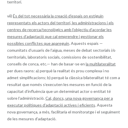
territori.
vii)
És del tot necessària la creació d’espais on estiguin
representats els actors del territori, les administracions i els
centres de recerca/tecnològics amb l’objectiu d’acordar les
mesures d’adaptació que cal emprendre i gestionar els
possibles conflictes que apareguin
. Aquests espais —
comunitats d’usuaris de l’aigua, meses de debat sectorials i/o
territorials, laboratoris socials, comissions de sostenibilitat,
consells de conca, etc.— han de basar-se en
la multilateralitat
per dues raons: a) perquè la realitat és prou complexa i no
admet simplificacions; b) perquè la clàssica bilateralitat té com a
resultat que només s’executen les mesures en funció de la
capacitat d’influència que un determinat actor o entitat té
sobre l’administració.
Cal, doncs, una nova governança per a
executar polítiques d’adaptació actives i eficients
. Aquesta
nova governança, a més, facilitaria el monitoratge i el seguiment
de les mesures d’adaptació.