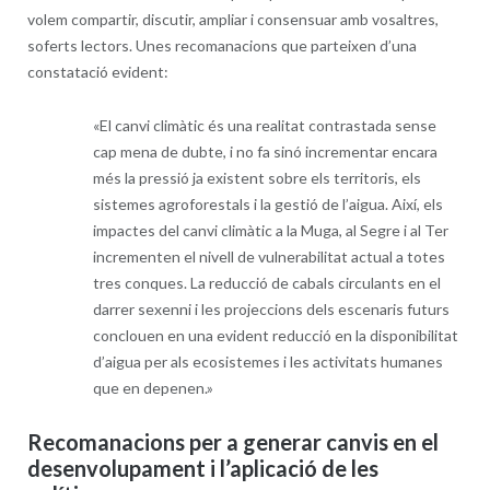
volem compartir, discutir, ampliar i consensuar amb vosaltres,
soferts lectors. Unes recomanacions que parteixen d’una
constatació evident:
«El canvi climàtic és una realitat contrastada sense
cap mena de dubte, i no fa sinó incrementar encara
més la pressió ja existent sobre els territoris, els
sistemes agroforestals i la gestió de l’aigua. Així, els
impactes del canvi climàtic a la Muga, al Segre i al Ter
incrementen el nivell de vulnerabilitat actual a totes
tres conques. La reducció de cabals circulants en el
darrer sexenni i les projeccions dels escenaris futurs
conclouen en una evident reducció en la disponibilitat
d’aigua per als ecosistemes i les activitats humanes
que en depenen.»
Recomanacions per a generar canvis en el
desenvolupament i l’aplicació de les