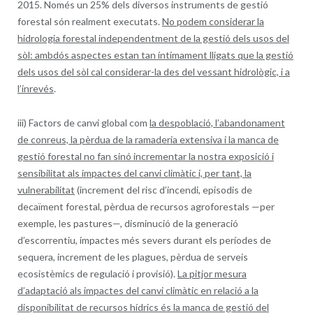
2015. Només un 25% dels diversos instruments de gestió
forestal són realment executats.
No podem considerar la
hidrologia forestal independentment de la gestió dels usos del
sòl: ambdós aspectes estan tan íntimament lligats que la gestió
dels usos del sòl cal considerar-la des del vessant hidrològic, i a
l’inrevés
.
iii) Factors de canvi global com
la despoblació, l’abandonament
de conreus, la pèrdua de la ramaderia extensiva i la manca de
gestió forestal no fan sinó incrementar la nostra exposició i
sensibilitat als impactes del canvi climàtic i, per tant, la
vulnerabilitat
(increment del risc d’incendi, episodis de
decaïment forestal, pèrdua de recursos agroforestals —per
exemple, les pastures—, disminució de la generació
d’escorrentiu, impactes més severs durant els períodes de
sequera, increment de les plagues, pèrdua de serveis
ecosistèmics de regulació i provisió).
La pitjor mesura
d’adaptació als impactes del canvi climàtic en relació a la
disponibilitat de recursos hídrics és la manca de gestió del