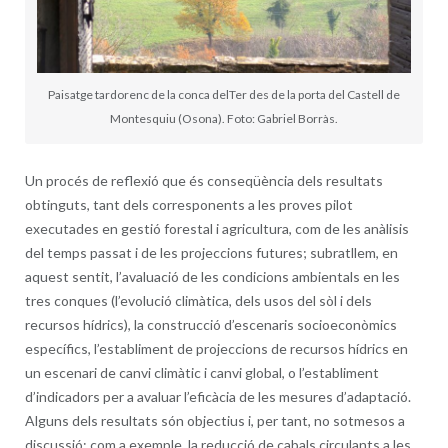
Paisatge tardorenc de la conca delTer des de la porta del Castell de
Montesquiu (Osona). Foto: Gabriel Borràs.
Un procés de reflexió que és conseqüència dels resultats
obtinguts, tant dels corresponents a les proves pilot
executades en gestió forestal i agricultura, com de les anàlisis
del temps passat i de les projeccions futures; subratllem, en
aquest sentit, l’avaluació de les condicions ambientals en les
tres conques (l’evolució climàtica, dels usos del sòl i dels
recursos hídrics), la construcció d’escenaris socioeconòmics
específics, l’establiment de projeccions de recursos hídrics en
un escenari de canvi climàtic i canvi global, o l’establiment
d’indicadors per a avaluar l’eficàcia de les mesures d’adaptació.
Alguns dels resultats són objectius i, per tant, no sotmesos a
discussió: com a exemple, la reducció de cabals circulants a les