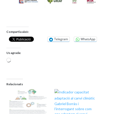
Compartiu això:
Telegram
WhatsApp
Us agrada:
S'està
carregant…
Relacionats
Gabriel Borràs i
l’interrogant sobre com
ens adaptem al canvi