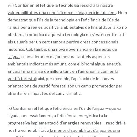
viii)
Confiar en el fet que la tecnologia resoldrà la nostra
vulnerabilitat és una condició necessària, però insuficient
. Hem
demostrat que l’ús de la tecnologia en l’eficiència de l’ús de
l’aigua per a reg és positiva, amb estalvis de fins al 35%; això no
obstant, la pràctica d’aquesta tecnologia no s’estén entre tots
els usuaris per un cert temor a perdre drets concessionals
històrics.
Cal, també, una nova governança en la gestió de
l’aigua
, i considerar en major mesura tant els aspectes
ambientals indicats més amunt, com el binomi aigua-energia.
Encara hi ha marge de millora tant en l’agronomia com en la
gestió forestal
; així, per exemple, l’aplicació de les noves
orientacions de gestió forestal són un camp prometedor per
afrontar els impactes del canvi climàtic.
ix) Confiar en el fet que l’eficiència en l’ús de l’aigua —que va
lligada, necessàriament, a l’eficiència energètica i a la
progressiva implementació d’energies renovables— resoldrà la
nostra vulnerabilitat a
la menor disponibilitat d’aigua és una