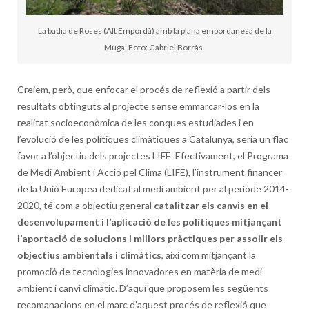
La badia de Roses (Alt Empordà) amb la plana empordanesa de la
Muga. Foto: Gabriel Borràs.
Creiem, però, que enfocar el procés de reflexió a partir dels
resultats obtinguts al projecte sense emmarcar-los en la
realitat socioeconòmica de les conques estudiades i en
l’evolució de les polítiques climàtiques a Catalunya, seria un flac
favor a l’objectiu dels projectes LIFE. Efectivament, el Programa
de Medi Ambient i Acció pel Clima (LIFE), l’instrument financer
de la Unió Europea dedicat al medi ambient per al període 2014-
2020, té com a objectiu general
catalitzar els canvis en el
desenvolupament i l’aplicació de les polítiques mitjançant
l’aportació de solucions i millors pràctiques per assolir els
objectius ambientals i climàtics
, així com mitjançant la
promoció de tecnologies innovadores en matèria de medi
ambient i canvi climàtic. D’aquí que proposem les següents
recomanacions en el marc d’aquest procés de reflexió que