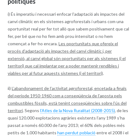
polítiques
i) És imperatiu i necessari enfocar l’adaptació als impactes del
canvi climàtic en els sistemes agroforestals i urbans com una
oportunitat real per fer tot allò que sabem positivament que cal
fer, per bé que no ho fem amb prou intensitat o no hem
començat a fer-ho encara.
Les oportunitats que ofereix el
procés d’adaptació als impactes del canvi climàtic i, per
extensió, al canvi global són oportunitats per als sistemes (i el
territori) que cal implantar per a poder mantenir rendibles i
viables per al futur aquests sistemes (i el territori)
.
ii)
L’abandonament de l’activitat agroforestal, encetada a finals
del període 1950-1960 com a conseqüència de l’aposta pels
combustibles fòssils, està tenint conseqüències sobre l’ús del
territori
. Segons
l’Atles de la Nova Ruralitat (2008-2015)
, de les
quasi 120.000 explotacions agràries existents l’any 1989 s’ha
passat a només 60.000 de l’any 2013; el 60% dels pobles més
petits de 1.000 habitants
han perdut població
entre el 2008 i el