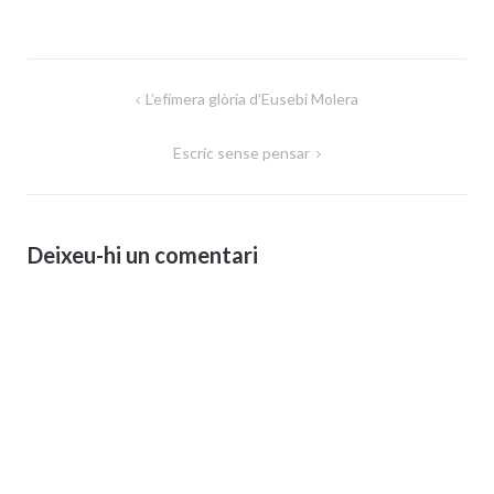
Navegació
L’efímera glòria d’Eusebi Molera
d'entrades
Escric sense pensar
Deixeu-hi un comentari