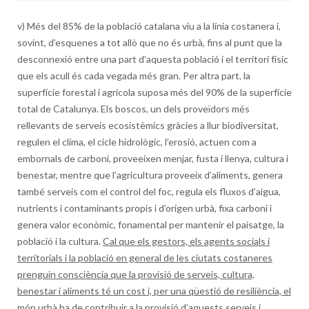
v) Més del 85% de la població catalana viu a la línia costanera i,
sovint, d’esquenes a tot allò que no és urbà, fins al punt que la
desconnexió entre una part d’aquesta població i el territori físic
que els acull és cada vegada més gran. Per altra part, la
superfície forestal i agrícola suposa més del 90% de la superfície
total de Catalunya. Els boscos, un dels proveïdors més
rellevants de serveis ecosistèmics gràcies a llur biodiversitat,
regulen el clima, el cicle hidrològic, l’erosió, actuen com a
embornals de carboni, proveeixen menjar, fusta i llenya, cultura i
benestar, mentre que l’agricultura proveeix d’aliments, genera
també serveis com el control del foc, regula els fluxos d’aigua,
nutrients i contaminants propis i d’origen urbà, fixa carboni i
genera valor econòmic, fonamental per mantenir el paisatge, la
població i la cultura.
Cal que els gestors, els agents socials i
territorials i la població en general de les ciutats costaneres
prenguin consciència que la provisió de serveis, cultura,
benestar i aliments té un cost i, per una qüestió de resiliència, el
món urbà ha de contribuir a la provisió d’aquests serveis i