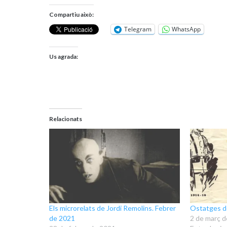
Compartiu això:
Telegram
WhatsApp
Us agrada:
Relacionats
Els microrelats de Jordi Remolins. Febrer
Ostatges de
de 2021
2 de març 