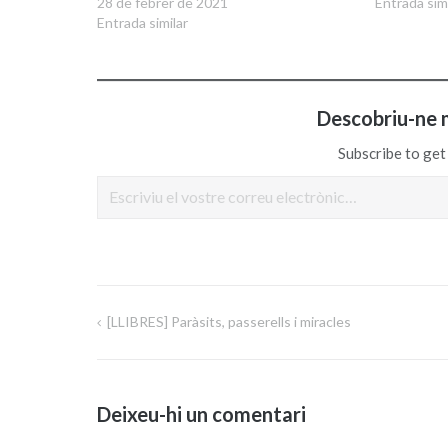
28 de febrer de 2021
Entrada simi
Entrada similar
Descobriu-ne 
Subscribe to get 
Escriviu el vostre correu electrònic…
[LLIBRES] Paràsits, passerells i miracles
Navegació
d'entrades
Deixeu-hi un comentari