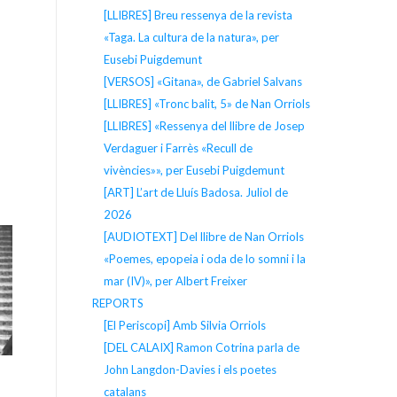
[LLIBRES] Breu ressenya de la revista
«Taga. La cultura de la natura», per
Eusebi Puigdemunt
[VERSOS] «Gitana», de Gabriel Salvans
[LLIBRES] «Tronc balit, 5» de Nan Orriols
[LLIBRES] «Ressenya del llibre de Josep
Verdaguer i Farrès «Recull de
vivències»», per Eusebi Puigdemunt
[ART] L’art de Lluís Badosa. Juliol de
2026
[AUDIOTEXT] Del llibre de Nan Orriols
«Poemes, epopeia i oda de lo somni i la
mar (IV)», per Albert Freixer
REPORTS
[El Periscopi] Amb Silvia Orriols
[DEL CALAIX] Ramon Cotrina parla de
John Langdon-Davies i els poetes
catalans