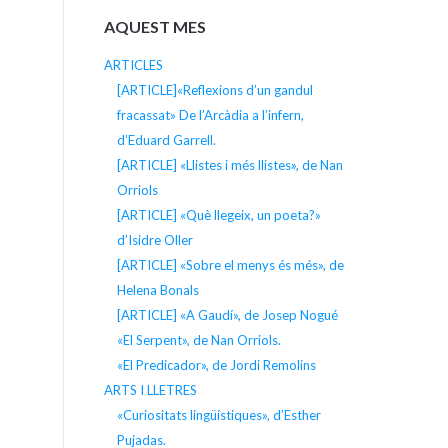
AQUEST MES
ARTICLES
[ARTICLE]«Reflexions d’un gandul
fracassat» De l’Arcàdia a l’infern,
d’Eduard Garrell.
[ARTICLE] «Llistes i més llistes», de Nan
Orriols
[ARTICLE] «Què llegeix, un poeta?»
d’Isidre Oller
[ARTICLE] «Sobre el menys és més», de
Helena Bonals
[ARTICLE] «A Gaudí», de Josep Nogué
«El Serpent», de Nan Orriols.
«El Predicador», de Jordi Remolins
ARTS I LLETRES
«Curiositats lingüístiques», d’Esther
Pujadas.