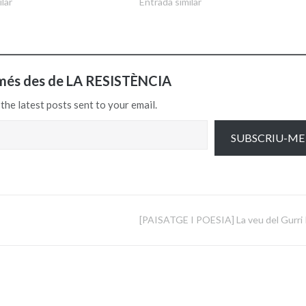
lar
Entrada similar
més des de LA RESISTÈNCIA
the latest posts sent to your email.
SUBSCRIU-ME
[PAISATGE I POESIA] La veu del Gurri 