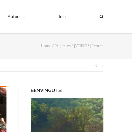
Autors
Inici
Home
/
Projectes
/
[VERSOS] Febrer
Navegació
d'entrades
BENVINGUTS!