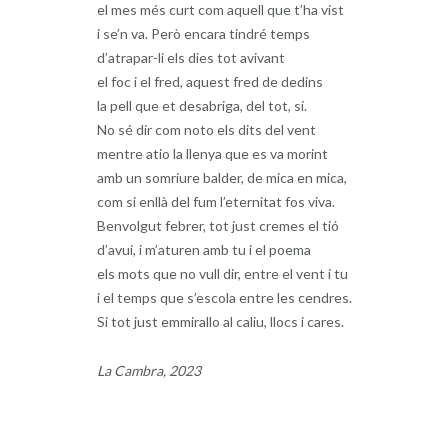
el mes més curt com aquell que t’ha vist
i se’n va. Però encara tindré temps
d’atrapar-li els dies tot avivant
el foc i el fred, aquest fred de dedins
la pell que et desabriga, del tot, sí.
No sé dir com noto els dits del vent
mentre atio la llenya que es va morint
amb un somriure balder, de mica en mica,
com si enllà del fum l’eternitat fos viva.
Benvolgut febrer, tot just cremes el tió
d’avui, i m’aturen amb tu i el poema
els mots que no vull dir, entre el vent i tu
i el temps que s’escola entre les cendres.
Si tot just emmirallo al caliu, llocs i cares.
La Cambra, 2023