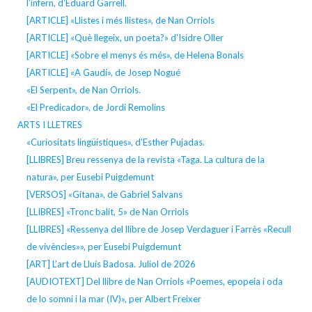
l’infern, d’Eduard Garrell.
[ARTICLE] «Llistes i més llistes», de Nan Orriols
[ARTICLE] «Què llegeix, un poeta?» d’Isidre Oller
[ARTICLE] «Sobre el menys és més», de Helena Bonals
[ARTICLE] «A Gaudí», de Josep Nogué
«El Serpent», de Nan Orriols.
«El Predicador», de Jordi Remolins
ARTS I LLETRES
«Curiositats lingüístiques», d’Esther Pujadas.
[LLIBRES] Breu ressenya de la revista «Taga. La cultura de la
natura», per Eusebi Puigdemunt
[VERSOS] «Gitana», de Gabriel Salvans
[LLIBRES] «Tronc balit, 5» de Nan Orriols
[LLIBRES] «Ressenya del llibre de Josep Verdaguer i Farrès «Recull
de vivències»», per Eusebi Puigdemunt
[ART] L’art de Lluís Badosa. Juliol de 2026
[AUDIOTEXT] Del llibre de Nan Orriols «Poemes, epopeia i oda
de lo somni i la mar (IV)», per Albert Freixer