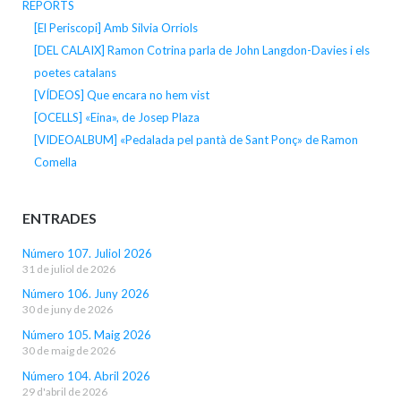
REPORTS
[El Periscopi] Amb Silvia Orriols
[DEL CALAIX] Ramon Cotrina parla de John Langdon-Davies i els
poetes catalans
[VÍDEOS] Que encara no hem vist
[OCELLS] «Eina», de Josep Plaza
[VIDEOALBUM] «Pedalada pel pantà de Sant Ponç» de Ramon
Comella
ENTRADES
Número 107. Juliol 2026
31 de juliol de 2026
Número 106. Juny 2026
30 de juny de 2026
Número 105. Maig 2026
30 de maig de 2026
Número 104. Abril 2026
29 d'abril de 2026