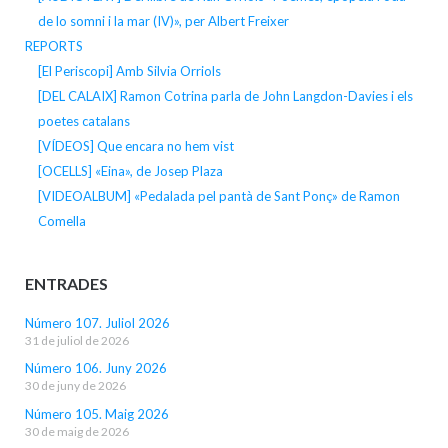
de lo somni i la mar (IV)», per Albert Freixer
REPORTS
[El Periscopi] Amb Silvia Orriols
[DEL CALAIX] Ramon Cotrina parla de John Langdon-Davies i els
poetes catalans
[VÍDEOS] Que encara no hem vist
[OCELLS] «Eina», de Josep Plaza
[VIDEOALBUM] «Pedalada pel pantà de Sant Ponç» de Ramon
Comella
ENTRADES
Número 107. Juliol 2026
31 de juliol de 2026
Número 106. Juny 2026
30 de juny de 2026
Número 105. Maig 2026
30 de maig de 2026