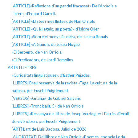
[ARTICLE]«Reflexions d’un gandul fracassat» De l’Arcàdia a
l’infern, d’Eduard Garrell.
[ARTICLE] «Llistes i més llistes», de Nan Orriols
[ARTICLE] «Què llegeix, un poeta?» d’Isidre Oller
[ARTICLE] «Sobre el menys és més», de Helena Bonals
[ARTICLE] «A Gaudí», de Josep Nogué
«El Serpent», de Nan Orriols.
«El Predicador», de Jordi Remolins
ARTS I LLETRES
«Curiositats lingüístiques», d’Esther Pujadas.
[LLIBRES] Breu ressenya de la revista «Taga. La cultura de la
natura», per Eusebi Puigdemunt
[VERSOS] «Gitana», de Gabriel Salvans
[LLIBRES] «Tronc balit, 5» de Nan Orriols
[LLIBRES] «Ressenya del llibre de Josep Verdaguer i Farrès «Recull
de vivències»», per Eusebi Puigdemunt
[ART] L’art de Lluís Badosa. Juliol de 2026
[AUDIOTEXT] Del llibre de Nan Orriols «Poemes, epopeia i oda