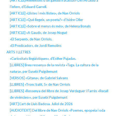
[ARTICLE]«Reflexions d’un gandul fracassat» De l’Arcàdia a
l’infern, d’Eduard Garrell.
[ARTICLE] «Llistes i més llistes», de Nan Orriols
[ARTICLE] «Què llegeix, un poeta?» d’Isidre Oller
[ARTICLE] «Sobre el menys és més», de Helena Bonals
[ARTICLE] «A Gaudí», de Josep Nogué
«El Serpent», de Nan Orriols.
«El Predicador», de Jordi Remolins
ARTS I LLETRES
«Curiositats lingüístiques», d’Esther Pujadas.
[LLIBRES] Breu ressenya de la revista «Taga. La cultura de la
natura», per Eusebi Puigdemunt
[VERSOS] «Gitana», de Gabriel Salvans
[LLIBRES] «Tronc balit, 5» de Nan Orriols
[LLIBRES] «Ressenya del llibre de Josep Verdaguer i Farrès «Recull
de vivències»», per Eusebi Puigdemunt
[ART] L’art de Lluís Badosa. Juliol de 2026
[AUDIOTEXT] Del llibre de Nan Orriols «Poemes, epopeia i oda