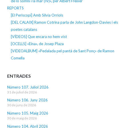
de lo somni i la mar (IV)», per Albert Freixer
REPORTS
[El Periscopi] Amb Silvia Orriols
[DEL CALAIX] Ramon Cotrina parla de John Langdon-Davies i els
poetes catalans
[VÍDEOS] Que encara no hem vist
[OCELLS] «Eina», de Josep Plaza
[VIDEOALBUM] «Pedalada pel pantà de Sant Ponç» de Ramon
Comella
ENTRADES
Número 107. Juliol 2026
31 de juliol de 2026
Número 106. Juny 2026
30 de juny de 2026
Número 105. Maig 2026
30 de maig de 2026
Número 104. Abril 2026