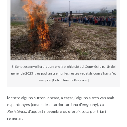
El Senat espanyol ha tirat enrere la prohibició del Congrés i a partir del
gener de 2023 ja es podran cremar les restes vegetals com s’havia fet
sempre. [Foto: Unió de Pagesos.]
Mentre alguns surten, encara, a caçar, i alguns altres van amb
espardenyes (coses de la tardor tardana d’enguany),
La
Resistència
d’aquest novembre us ofereix teca per triar i
remenar: