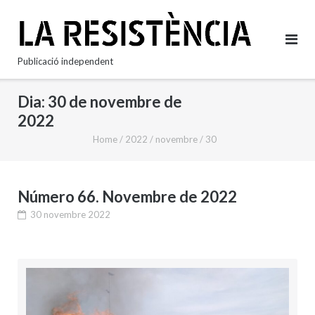
Skip
to
content
Publicació independent
Dia:
30 de novembre de
2022
Home
/
2022
/
novembre
/
30
Número 66. Novembre de 2022
30 novembre 2022