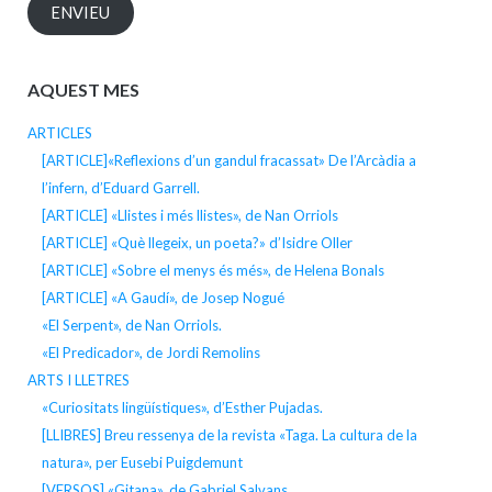
ENVIEU
AQUEST MES
ARTICLES
[ARTICLE]«Reflexions d’un gandul fracassat» De l’Arcàdia a
l’infern, d’Eduard Garrell.
[ARTICLE] «Llistes i més llistes», de Nan Orriols
[ARTICLE] «Què llegeix, un poeta?» d’Isidre Oller
[ARTICLE] «Sobre el menys és més», de Helena Bonals
[ARTICLE] «A Gaudí», de Josep Nogué
«El Serpent», de Nan Orriols.
«El Predicador», de Jordi Remolins
ARTS I LLETRES
«Curiositats lingüístiques», d’Esther Pujadas.
[LLIBRES] Breu ressenya de la revista «Taga. La cultura de la
natura», per Eusebi Puigdemunt
[VERSOS] «Gitana», de Gabriel Salvans