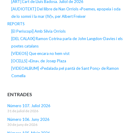
[ART] L’art de Lluís Badosa. Juliol de 2026
[AUDIOTEXT] Del llibre de Nan Orriols «Poemes, epopeia i oda
de lo somni i la mar (IV)», per Albert Freixer
REPORTS
[El Periscopi] Amb Silvia Orriols
[DEL CALAIX] Ramon Cotrina parla de John Langdon-Davies i els
poetes catalans
[VÍDEOS] Que encara no hem vist
[OCELLS] «Eina», de Josep Plaza
[VIDEOALBUM] «Pedalada pel pantà de Sant Ponç» de Ramon
Comella
ENTRADES
Número 107. Juliol 2026
31 de juliol de 2026
Número 106. Juny 2026
30 de juny de 2026
Número 105. Maig 2026