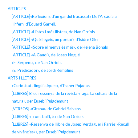
ARTICLES
[ARTICLE]«Reflexions d’un gandul fracassat» De l’Arcàdia a
l’infern, d’Eduard Garrell.
[ARTICLE] «Llistes i més llistes», de Nan Orriols
[ARTICLE] «Què llegeix, un poeta?» d’Isidre Oller
[ARTICLE] «Sobre el menys és més», de Helena Bonals
[ARTICLE] «A Gaudí», de Josep Nogué
«El Serpent», de Nan Orriols.
«El Predicador», de Jordi Remolins
ARTS I LLETRES
«Curiositats lingüístiques», d’Esther Pujadas.
[LLIBRES] Breu ressenya de la revista «Taga. La cultura de la
natura», per Eusebi Puigdemunt
[VERSOS] «Gitana», de Gabriel Salvans
[LLIBRES] «Tronc balit, 5» de Nan Orriols
[LLIBRES] «Ressenya del llibre de Josep Verdaguer i Farrès «Recull
de vivències»», per Eusebi Puigdemunt