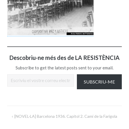
Descobriu-ne més des de LA RESISTÈNCIA
Subscribe to get the latest posts sent to your email.
Escriviu el vostre correu electrònic…
SUBSCRIU-ME
Navegació
[NOVEL·LA] Barcelona 1936. Capítol 2. Camí de la Farigola
d'entrades