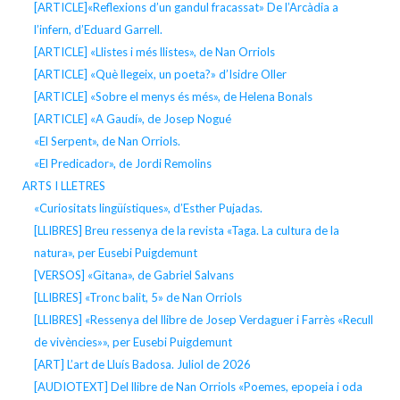
[ARTICLE]«Reflexions d’un gandul fracassat» De l’Arcàdia a
l’infern, d’Eduard Garrell.
[ARTICLE] «Llistes i més llistes», de Nan Orriols
[ARTICLE] «Què llegeix, un poeta?» d’Isidre Oller
[ARTICLE] «Sobre el menys és més», de Helena Bonals
[ARTICLE] «A Gaudí», de Josep Nogué
«El Serpent», de Nan Orriols.
«El Predicador», de Jordi Remolins
ARTS I LLETRES
«Curiositats lingüístiques», d’Esther Pujadas.
[LLIBRES] Breu ressenya de la revista «Taga. La cultura de la
natura», per Eusebi Puigdemunt
[VERSOS] «Gitana», de Gabriel Salvans
[LLIBRES] «Tronc balit, 5» de Nan Orriols
[LLIBRES] «Ressenya del llibre de Josep Verdaguer i Farrès «Recull
de vivències»», per Eusebi Puigdemunt
[ART] L’art de Lluís Badosa. Juliol de 2026
[AUDIOTEXT] Del llibre de Nan Orriols «Poemes, epopeia i oda