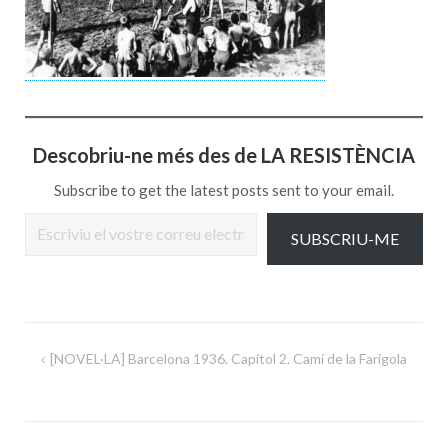
Descobriu-ne més des de LA RESISTÈNCIA
Subscribe to get the latest posts sent to your email.
Escriviu el vostre correu electrònic…
SUBSCRIU-ME
Navegació
[NOVEL·LA] Barcelona 1936. Capítol 2. Camí de la Farigola
d'entrades