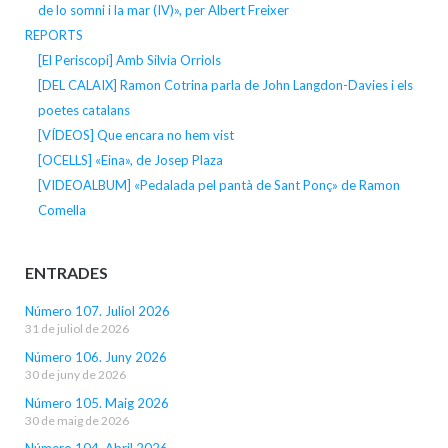
de lo somni i la mar (IV)», per Albert Freixer
REPORTS
[El Periscopi] Amb Silvia Orriols
[DEL CALAIX] Ramon Cotrina parla de John Langdon-Davies i els
poetes catalans
[VÍDEOS] Que encara no hem vist
[OCELLS] «Eina», de Josep Plaza
[VIDEOALBUM] «Pedalada pel pantà de Sant Ponç» de Ramon
Comella
ENTRADES
Número 107. Juliol 2026
31 de juliol de 2026
Número 106. Juny 2026
30 de juny de 2026
Número 105. Maig 2026
30 de maig de 2026