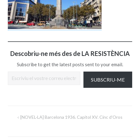
Descobriu-ne més des de LA RESISTÈNCIA
Subscribe to get the latest posts sent to your email.
Escriviu el vostre correu electrònic…
SUBSCRIU-ME
Navegació
[NOVEL·LA] Barcelona 1936. Capítol XV. Cinc d’Oros
d'entrades