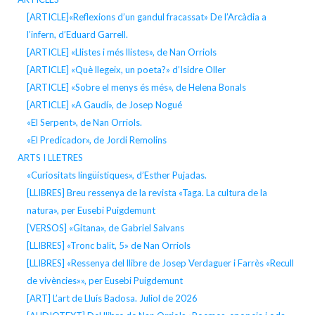
[ARTICLE]«Reflexions d’un gandul fracassat» De l’Arcàdia a
l’infern, d’Eduard Garrell.
[ARTICLE] «Llistes i més llistes», de Nan Orriols
[ARTICLE] «Què llegeix, un poeta?» d’Isidre Oller
[ARTICLE] «Sobre el menys és més», de Helena Bonals
[ARTICLE] «A Gaudí», de Josep Nogué
«El Serpent», de Nan Orriols.
«El Predicador», de Jordi Remolins
ARTS I LLETRES
«Curiositats lingüístiques», d’Esther Pujadas.
[LLIBRES] Breu ressenya de la revista «Taga. La cultura de la
natura», per Eusebi Puigdemunt
[VERSOS] «Gitana», de Gabriel Salvans
[LLIBRES] «Tronc balit, 5» de Nan Orriols
[LLIBRES] «Ressenya del llibre de Josep Verdaguer i Farrès «Recull
de vivències»», per Eusebi Puigdemunt
[ART] L’art de Lluís Badosa. Juliol de 2026