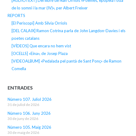
[AUDIOTEXT] Del llibre de Nan Orriols «Poemes, epopeia i oda
de lo somni i la mar (IV)», per Albert Freixer
REPORTS
[El Periscopi] Amb Silvia Orriols
[DEL CALAIX] Ramon Cotrina parla de John Langdon-Davies i els
poetes catalans
[VÍDEOS] Que encara no hem vist
[OCELLS] «Eina», de Josep Plaza
[VIDEOALBUM] «Pedalada pel pantà de Sant Ponç» de Ramon
Comella
ENTRADES
Número 107. Juliol 2026
31 de juliol de 2026
Número 106. Juny 2026
30 de juny de 2026
Número 105. Maig 2026
30 de maig de 2026