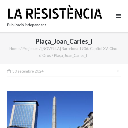
Skip
to
content
Publicació independent
Plaça_Joan_Carles_I
Home
/
Projectes
/
[NOVEL·LA] Barcelona 1936. Capítol XV. Cinc
d’Oros
/
Plaça_Joan_Carles_I
Nav
30 setembre 2024
d'e